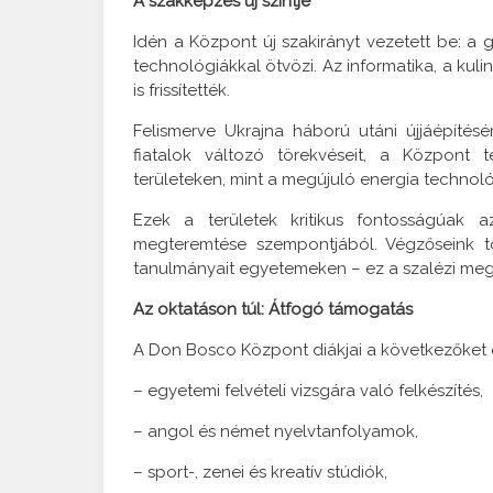
A szakképzés új szintje
Idén a Központ új szakirányt vezetett be: a 
technológiákkal ötvözi. Az informatika, a kul
is frissítették.
Felismerve Ukrajna háború utáni újjáépíté
fiatalok változó törekvéseit, a Központ t
területeken, mint a megújuló energia technoló
Ezek a területek kritikus fontosságúak a
megteremtése szempontjából. Végzőseink tö
tanulmányait egyetemeken – ez a szalézi meg
Az oktatáson túl: Átfogó támogatás
A Don Bosco Központ diákjai a következőket é
– egyetemi felvételi vizsgára való felkészítés,
– angol és német nyelvtanfolyamok,
– sport-, zenei és kreatív stúdiók,