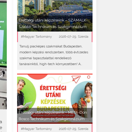
Érettségi utáni képzéseink – SZÁMALK-
Szalézi Technikum és Szakgimnázium
#Magyar Tartomány
2026-07-29, Szerda
Tanulj piacképes szakmákat Budapesten,
modern képzési rendszerben, több évtizedes
szakmai tapasztalattal rendelkező
tanárainktól, high-tech környezetben! A..
ú
Érettségi utáni képzéseink – META-Don
Bosco Technikum és Szakgimnázium
a
e
#Magyar Tartomány
2026-07-29, Szerda