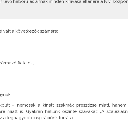
n lévő háború és annak minden kihívása ellenére a lvivi közpon
é vált a következők számára:
zármazó fiatalok,
gynak.
iskolát – nemcsak a kínált szakmák presztizse miatt, hanem
e miatt is. Gyakran hallunk őszinte szavakat: „A szaléziakn
z a legnagyobb inspirációnk forrása.