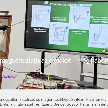
 megváltoztatja az életeket – még hábor
|
ARCHIVÁLT
 egyetlen katolikus és magán szakképző intézménye, amely 
tuális útmutatással és Szent János Bosco karizmája ihlett