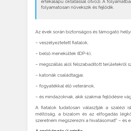
értékalapú oktatással ötvözi. A folyamatba
folyamatosan növekszik és fejlődik.
Az évek során biztonságos és támogató helly
– veszélyeztetett fiatalok,
– belső menekültek (IDP-k),
– megszállás alól felszabadított területekről s
– katonák családtagjai,
– fogyatékkal élő veteránok,
– és mindazoknak, akik szakmai fejlődésre vá
A fiatalok tudatosan választják a szalézi 
méltóság, a bizalom és az elfogadás légkör
szeretném megszerezni a hivatásomat!” – és e