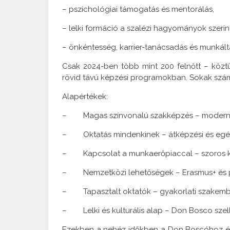
– pszichológiai támogatás és mentorálás,
– lelki formáció a szalézi hagyományok szerint
– önkéntesség, karrier-tanácsadás és munkált
Csak 2024-ben több mint 200 felnőtt – közt
rövid távú képzési programokban. Sokak számára
Alapértékek:
– Magas színvonalú szakképzés – modern műh
– Oktatás mindenkinek – átképzési és egész 
– Kapcsolat a munkaerőpiaccal – szoros köt
– Nemzetközi lehetőségek – Erasmus+ és pa
– Tapasztalt oktatók – gyakorlati szakembe
– Lelki és kulturális alap – Don Bosco sze
Ezekben a nehéz időkben a Don Boscóhoz ér