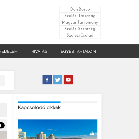
Don Bosco
Szalézi Társaság
Magyar Tartomány
Szalézi Szentség
Szalézi Család
VÉDELEM
HIVATÁS
EGYÉB TARTALOM
Kapcsolódó cikkek