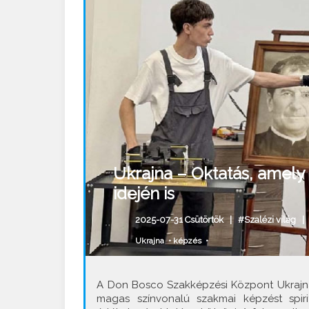
Ukrajna – Oktatás, amely
idején is
2025-07-31 Csütörtök |
#Szalézi világ
Ukrajna
•
képzés
•
A Don Bosco Szakképzési Központ Ukrajna
magas színvonalú szakmai képzést spiri