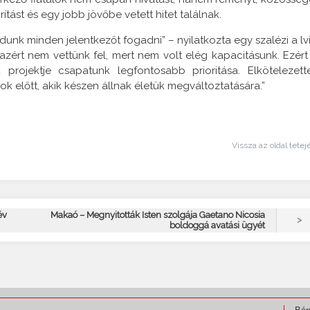
rítást és egy jobb jövőbe vetett hitet találnak.
dunk minden jelentkezőt fogadni” – nyilatkozta egy szalézi a lvi
 azért nem vettünk fel, mert nem volt elég kapacitásunk. Ezért
 projektje csapatunk legfontosabb prioritása. Elkötelezett
k előtt, akik készen állnak életük megváltoztatására.”
Vissza az oldal tetej
év
Makaó – Megnyitották Isten szolgája Gaetano Nicosia
>
boldoggá avatási ügyét