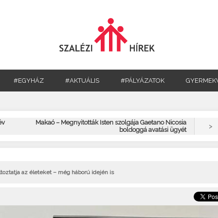
#EGYHÁZ
#AKTUÁLIS
#PÁLYÁZATOK
GYERMEK
év
Makaó – Megnyitották Isten szolgája Gaetano Nicosia
>
boldoggá avatási ügyét
oztatja az életeket – még háború idején is