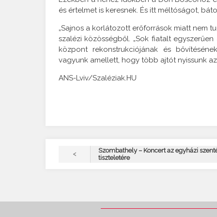
és értelmet is keresnek. És itt méltóságot, báto
„Sajnos a korlátozott erőforrások miatt nem tu
szalézi közösségből. „Sok fiatalt egyszerűen
központ rekonstrukciójának és bővítésének
vagyunk amellett, hogy több ajtót nyissunk azo
ANS-Lviv/Szaléziak.HU
Szombathely – Koncert az egyházi szent
<
tiszteletére