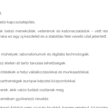
,
atói kapcsolatépítés.
ük belső menekültek, veteránok és katonacsaládok – vett rés
 ez egy új kezdetet és a stabilitás felé vezető utat jelentett.
elyek, laboratóriumok és digitális technológiák.
életen át tartó tanulási lehetőségek.
elékek a helyi vállalkozásokkal és munkaadókkal.
rtnerségek európai képzési központokkal.
rek, akik valós tudást osztanak meg.
llemében gyökerező nevelés.
kező fiatalok nem csupán hivatást, hanem reményt, közösség