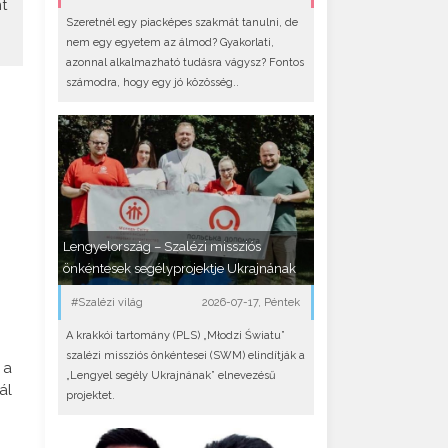
t
Szeretnél egy piacképes szakmát tanulni, de
nem egy egyetem az álmod? Gyakorlati,
azonnal alkalmazható tudásra vágysz? Fontos
számodra, hogy egy jó közösség..
Lengyelország – Szalézi missziós
önkéntesek segélyprojektje Ukrajnának
#Szalézi világ
2026-07-17, Péntek
A krakkói tartomány (PLS) „Młodzi Światu”
szalézi missziós önkéntesei (SWM) elindítják a
 a
„Lengyel segély Ukrajnának” elnevezésű
ál
projektet.