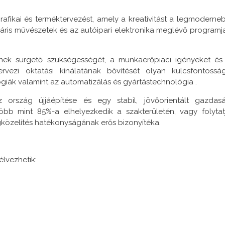
grafikai és terméktervezést, amely a kreativitást a legmoderne
ináris művészetek és az autóipari elektronika meglévő programja
sének sürgető szükségességét, a munkaerőpiaci igényeket és
ervezi oktatási kínálatának bővítését olyan kulcsfontossá
giák valamint az automatizálás és gyártástechnológia .
z ország újjáépítése és egy stabil, jövőorientált gazdas
bb mint 85%-a elhelyezkedik a szakterületén, vagy folytat
közelítés hatékonyságának erős bizonyítéka.
lvezhetik: