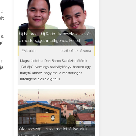
bb
it
Új határok - Új Ratio - kapcsolat a szív és
 a
a mesterséges intelligencia között
gú
#Aktuális
2026-06-24, Szerda
ág
Megszületett a Don Bosco Szaléziak ötödik
ja
„Ratiója”. Nem egy szabálykönyv, hanem egy
iránytű ahhoz, hogy ma, a mesterséges
intelligencia és a digitális..
Olaszország – Azok mellett állva, akik
ellenállnak