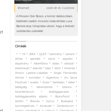
#Kiemelt
2026-06-18, Csütörtök
A Missioni Don Bosco, a torinói Valdoccóban
található szalézi missziós iroda elnöke Luca
Barone atya Ukrajnába utazik, hogy a testvéri
szolidaritás üzenetét..
zt
Címkék
•
•
•
•
•
•
•
1%
28EK
29.EK
adomány
advent
•
•
•
•
Afrika
ajándék
akció
alapítás
•
•
•
•
alapítvány
Albertfalva
áldás
áldozat
•
•
•
•
•
alkalmazás
állandó
állás
álom
Amerika
•
Amoris Laetitia-családév
Ángel Fernández
•
•
•
Artime
animátor
Argentína
Ars Sacra
•
•
•
•
•
Fesztivál
avatás
Ázsia
beiktatás
béke
•
•
•
betegség
bevándorlók
bíboros
•
•
bicentenárium
boldoggáavatás
•
•
boldoggáavatási eljárás
BoscoFeszt
•
•
•
•
börtön
Brazília
búcsú
Budapest
•
•
•
bűnmegelőzés
bűvészet
Centenárium
•
•
•
et
cigány pasztoráció
cirkusz
Clarisseum