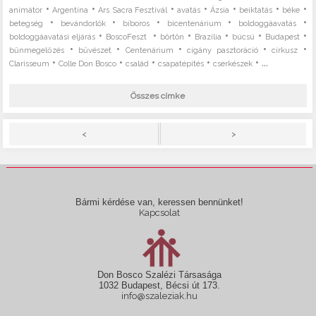
•
•
•
•
•
•
•
animátor
Argentína
Ars Sacra Fesztivál
avatás
Ázsia
beiktatás
béke
•
•
•
•
•
betegség
bevándorlók
bíboros
bicentenárium
boldoggáavatás
•
•
•
•
•
•
boldoggáavatási eljárás
BoscoFeszt
börtön
Brazília
búcsú
Budapest
•
•
•
•
•
bűnmegelőzés
bűvészet
Centenárium
cigány pasztoráció
cirkusz
•
•
•
•
• ...
Clarisseum
Colle Don Bosco
család
csapatépítés
cserkészek
Összes címke
>
<
Bármi kérdése van, keressen bennünket!
Kapcsolat
Don Bosco Szalézi Társasága
1032 Budapest, Bécsi út 173.
info@szaleziak.hu