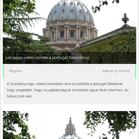
Leó pápa videóüzenete a portugál fiatalokhoz
#Egyház
2026-07-31, Péntek
A Szentatya egy videóüzenetben arra buzdította a portugál fiatalokat,
hogy engedjék, hogy nyugtalanságuk közelebb vigye őket Istenhez, és
helyezzék elé..