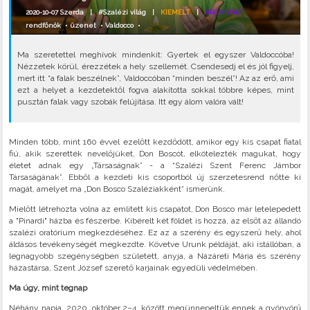
2020-10-07 Szerda |
#Szalézi világ
|
KIEMELT
|
ARCHIVÁLT
rendfőnök
•
üzenet
•
Valdocco
•
Ma szeretettel meghívok mindenkit: Gyertek el egyszer Valdoccóba!
Nézzetek körül, érezzétek a hely szellemét. Csendesedj el és jól figyelj,
mert itt “a falak beszélnek”, Valdoccóban “minden beszél”! Az az erő, ami
ezt a helyet a kezdetektől fogva alakította sokkal többre képes, mint
pusztán falak vagy szobák felújítása. Itt egy álom valóra vált!
Minden több, mint 160 évvel ezelőtt kezdődött, amikor egy kis csapat fiatal
fiú, akik szerették nevelőjüket, Don Boscót, elkötelezték magukat, hogy
életet adnak egy „Társaságnak” - a “Szalézi Szent Ferenc Jámbor
Társaságának”. Ebből a kezdeti kis csoportból új szerzetesrend nőtte ki
magát, amelyet ma „Don Bosco Szaléziakként” ismerünk.
Mielőtt létrehozta volna az említett kis csapatot, Don Bosco már letelepedett
a "Pinardi" házba és fészerbe. Kibérelt két földet is hozzá, az elsőt az állandó
szalézi oratórium megkezdéséhez. Ez az a szerény és egyszerű hely, ahol
áldásos tevékenységét megkezdte. Követve Urunk példáját, aki istállóban, a
legnagyobb szegénységben született, anyja, a Názáreti Mária és szerény
házastársa, Szent József szerető karjainak egyedüli védelmében.
Ma úgy, mint tegnap
Néhány napja, 2020. október 2–4. között megünnepeltük ennek a gyönyörű