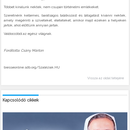
Többet kínálunk nektek, nem csupán történelmi emlékeket.
Szeretnénk kellemes, barátságos találkozást és látogatást kívánni nektek,
amely megérinti a szíveteket, életeteket, amikor majd ezeken a helyeken
jártok, ahol előttünk annyian jártak.
Valdoccóból az egész világnak.
Fordította: Csány Márton
biesseonline.sdb.org/Szaléziak.HU
Vissza az oldal tetejére
Kapcsolódó cikkek