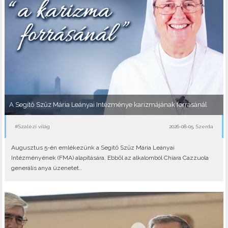
A Segítő Szűz Mária Leányai Intézménye karizmájának forrásánál
#Szalézi világ
2026-08-05, Szerda
Augusztus 5-én emlékezünk a Segítő Szűz Mária Leányai
Intézményének (FMA) alapítására. Ebből az alkalomból Chiara Cazzuola
generális anya üzenetet..