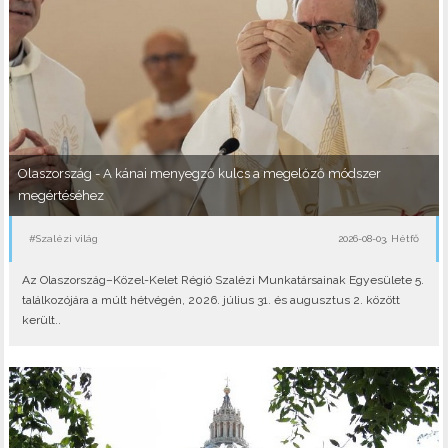
Olaszország - A kánai menyegző kulcs a megelőző módszer
megértéséhez
#Szalézi világ
2026-08-03, Hétfő
Az Olaszország–Közel-Kelet Régió Szalézi Munkatársainak Egyesülete 5.
találkozójára a múlt hétvégén, 2026. július 31. és augusztus 2. között
került..