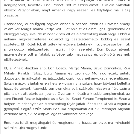
váltsa álmát: az első szalézi szerzetesek csoportját. Ők vitték tovább a
Kongregációt, követték Don Boscót, sőt missziós álmát is valóra váltották
először Patagóniában, majd Amerika nagy részén, és folytatják ma is 134
országban.
Csendesedj el és figyelj nagyon ebben a házban, ezen az udvaron amely
valamikor Margit mama kertje volt. Élet volt itt és öröm, igaz, gondokkal és
éhséggel vegyülve, de mindenkiben élt az életszentség iránti vágy. Ebből a
néhány négyzetméteres udvarból 13 tiszteletreméltó, boldog és szent
született. Itt nőttek föl, itt tették lehetővé a Léleknek, hogy elvesse bennük
a „valdoccói életszentség” magját. Hőn szeretett Don Bosco atyánk
nagymestere volt a fiatalok szívébe való magasztos és gyönyörű eszmék
elültetésének.
Itt, a Pinardi-házban ahol Don Bosco, Margit Mama, Savio Domonkos, Rua
Mihály, Rinaldi Fülöp, Luigi Variara és Leonardo Murialdo éltek, jártak,
dolgoztak, imádkoztak és játszottak, csak hogy néhányukat megemlítsem.
Sokan mások is jártak erre a helyre – olyannyira sokan, hogy bővíteni kellett a
házat és udvart. Nagyobb templomokra volt szükség, hiszen a fiúk száma
pillanatok alatt elérte az 500-at. Gyorsan kinőtték a kisebb templomokat: az
apró Pinardi-fészer kápolnát és a Szalézi Szent Ferenc Templomot is. Ezen a
helyen, mindannyian az életszentség útján jártak. Ennek az útnak a végén a
gyönyörű Segítő Szűz Mária-Bazilika árnyékában állunk, Mennyei Anyánk
védelme alatt, aki palástjával egész Valdoccót betakarja.
Érdemes tehát meglátogatni és megismerni a házat, amelyet ma mindenki
számára újra megnyitunk: