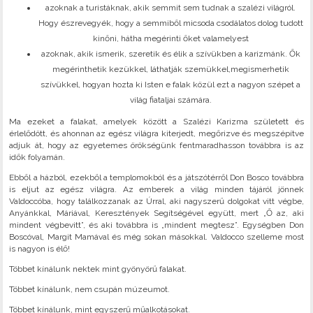
azoknak a turistáknak, akik semmit sem tudnak a szalézi világról.
Hogy észrevegyék, hogy a semmiből micsoda csodálatos dolog tudott
kinőni, hátha megérinti őket valamelyest
azoknak, akik ismerik, szeretik és élik a szívükben a karizmánk. Ők
megérinthetik kezükkel, láthatják szemükkel,megismerhetik
szívükkel, hogyan hozta ki Isten e falak közül ezt a nagyon szépet a
világ fiataljai számára.
Ma ezeket a falakat, amelyek között a Szalézi Karizma született és
érlelődött, és ahonnan az egész világra kiterjedt, megőrizve és megszépítve
adjuk át, hogy az egyetemes örökségünk fentmaradhasson továbbra is az
idők folyamán.
Ebből a házból, ezekből a templomokból és a játszótérről Don Bosco továbbra
is eljut az egész világra. Az emberek a világ minden tájáról jönnek
Valdoccóba, hogy találkozzanak az Úrral, aki nagyszerű dolgokat vitt végbe,
Anyánkkal, Máriával, Keresztények Segítségével együtt, mert „Ő az, aki
mindent végbevitt”, és aki továbbra is „mindent megtesz”. Egységben Don
Boscóval, Margit Mamával és még sokan másokkal. Valdocco szelleme most
is nagyon is élő!
Többet kínálunk nektek mint gyönyörű falakat.
Többet kínálunk, nem csupán múzeumot.
Többet kínálunk, mint egyszerű műalkotásokat.