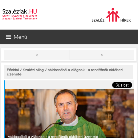
Menü
>
<
Főoldal
/
Szalézi világ
/ Valdoccóból a világnak - a rendfőnök októberi
üzenete
Valdoccóból a világnak - a rendfőnök októberi üzenete