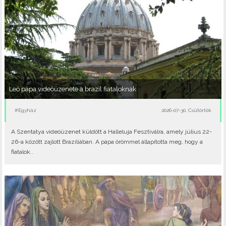
Leó pápa videóüzenete a brazil fiataloknak
#Egyház
2026-07-30, Csütörtök
A Szentatya videóüzenet küldött a Halleluja Fesztiválra, amely július 22-
26-a között zajlott Brazíliában. A pápa örömmel állapította meg, hogy a
fiatalok..