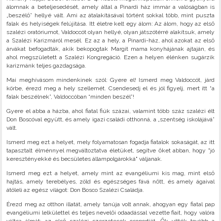
álomnak a beteljesedését, amely által a Pinardi ház immár a valóságban is
„beszélő” hellyé vált. Ami az átalakításával történt sokkal több, mint puszta
falak és helyiségek felújitása. Itt életre kelt egy álom: Az álom, hogy az első
szalézi oratóriumot, Valdoccót olyan hellyé, olyan játszótérré alakítsuk, amely
a Szalézi Karizmáról mesél. Ez az a hely, a Pinardi-ház, ahol azokat az első
árvákat befogadták, akik bekopogtak Margit mama konyhájának ajtaján, és
ahol megszületett a Szalézi Kongregáció. Ezen a helyen élénken sugárzik
karizmánk teljes gazdagsága.
Mai meghívásom mindenkinek szól: Gyere el! Ismerd meg Valdoccót, járd
körbe, érezd meg a hely szellemét. Csendesedj el és jól figyelj, mert itt “a
falak beszélnek”, Valdoccóban “minden beszél”!
Gyere el abba a házba, ahol fiatal fiúk százai, valamint több száz szalézi élt
Don Boscóval együtt, és amely igazi családi otthonná, a „szentség iskolájává”
vált.
Ismerd meg ezt a helyet, mely folyamatosan fogadja fiatalok sokaságát, az itt
tapasztalt élménnyel megváltoztatva életüket, segítve őket abban, hogy "jó
keresztényekké és becsületes állampolgárokká" váljanak.
Ismerd meg ezt a helyet, amely mint az evangéliumi kis mag, mint első
hajtás, amely terebélyes, zöld és egészséges fává nőtt, és amely ágaival
átöleli az egész világot: Don Bosco Szalézi Családja.
Érezd meg az otthon illatát, amely tanúja volt annak, ahogyan egy fiatal pap
evangéliumi lelkülettel és teljes nevelői odaadással vezette fiait, hogy valóra