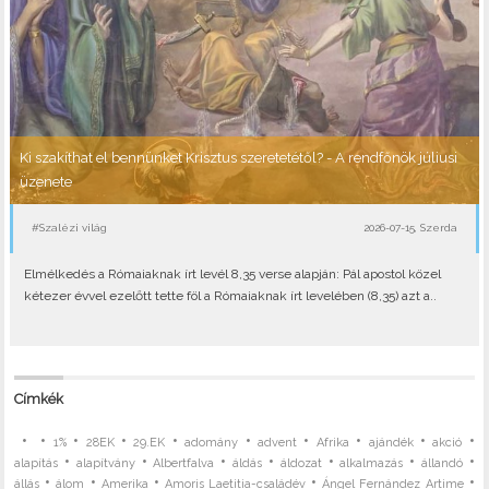
Ki szakíthat el bennünket Krisztus szeretetétől? - A rendfőnök júliusi
üzenete
#Szalézi világ
2026-07-15, Szerda
Elmélkedés a Rómaiaknak írt levél 8,35 verse alapján: Pál apostol közel
kétezer évvel ezelőtt tette föl a Rómaiaknak írt levelében (8,35) azt a..
Címkék
•
•
•
•
•
•
•
•
•
•
1%
28EK
29.EK
adomány
advent
Afrika
ajándék
akció
•
•
•
•
•
•
•
alapítás
alapítvány
Albertfalva
áldás
áldozat
alkalmazás
állandó
•
•
•
•
•
állás
álom
Amerika
Amoris Laetitia-családév
Ángel Fernández Artime