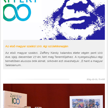
Az első magyar szalézi 100. égi születésnapján
Az első magyar szalézi, Zafféry Károly kalandos élete végén pont 100
éve, 1919. december 27-én, tért meg Teremtőjéhez. A nyergesújfalui régi
temetőben alussza örök álmát, sírkövén ezt olvashatjuk: „E hant a magyar
Salesianum..
2019-10-01, Kedd