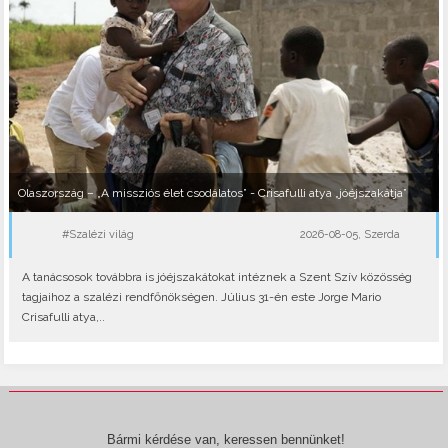
Olaszország – „A missziós élet csodálatos” - Crisafulli atya „jóéjszakátja”
#Szalézi világ
2026-08-05, Szerda
A tanácsosok továbbra is jóéjszakátokat intéznek a Szent Szív közösség
tagjaihoz a szalézi rendfőnökségen. Július 31-én este Jorge Mario
Crisafulli atya,..
Bármi kérdése van, keressen bennünket!