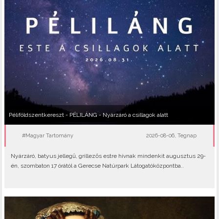
Péliföldszentkereszt - PÉLILÁNG - Nyárzáró a csillagok alatt
#Magyar Tartomány
2026-08-06, Tegnap
Nyárzáró, batyus jellegű, grillezős estre hívnak mindenkit augusztus 29-
én, szombaton 17 órától a Gerecse Natúrpark Látogatóközpontba..