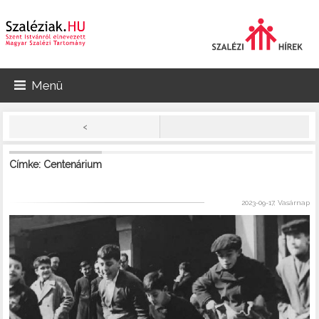
Menü
<
Címke: Centenárium
2023-09-17, Vasárnap