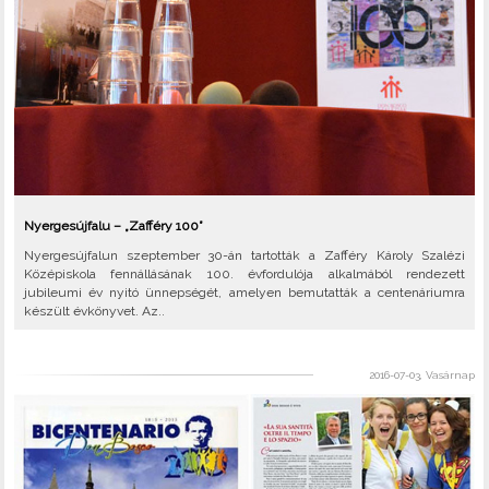
Nyergesújfalu – „Zafféry 100”
Nyergesújfalun szeptember 30-án tartották a Zafféry Károly Szalézi
Középiskola fennállásának 100. évfordulója alkalmából rendezett
jubileumi év nyitó ünnepségét, amelyen bemutatták a centenáriumra
készült évkönyvet. Az..
2016-07-03, Vasárnap