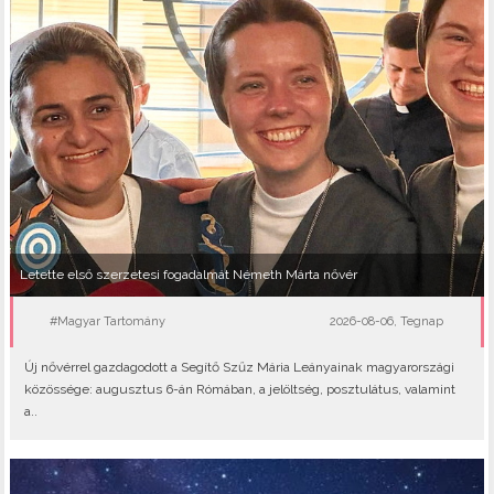
Letette első szerzetesi fogadalmát Németh Márta nővér
#Magyar Tartomány
2026-08-06, Tegnap
Új nővérrel gazdagodott a Segítő Szűz Mária Leányainak magyarországi
közössége: augusztus 6-án Rómában, a jelöltség, posztulátus, valamint
a..