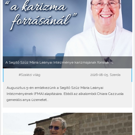
A Segítő Szűz Mária Leányai Intézménye karizmájának forrásánál
#Szalézi világ
2026-08-05, Szerda
Augusztus 5-én emlékezünk a Segítő Szűz Mária Leányai
Intézményének (FMA) alapítására. Ebből az alkalomból Chiara Cazzuola
generális anya üzenetet..