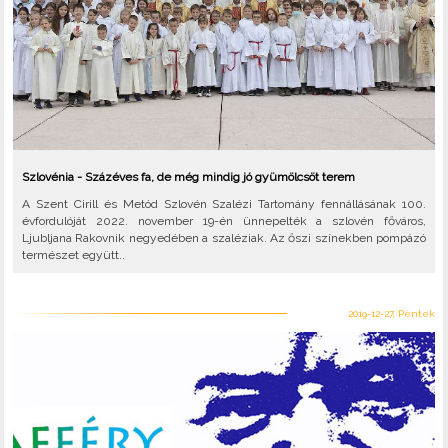
Szlovénia - Százéves fa, de még mindig jó gyümölcsöt terem
A Szent Cirill és Metód Szlovén Szalézi Tartomány fennállásának 100.
évfordulóját 2022. november 19-én ünnepelték a szlovén főváros,
Ljubljana Rakovnik negyedében a szaléziak. Az őszi színekben pompázó
természet együtt..
2019-12-27, Péntek