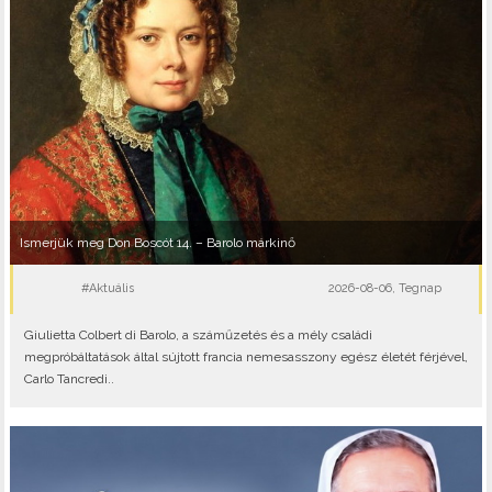
Ismerjük meg Don Boscót 14. – Barolo márkinő
#Aktuális
2026-08-06, Tegnap
Giulietta Colbert di Barolo, a száműzetés és a mély családi
megpróbáltatások által sújtott francia nemesasszony egész életét férjével,
Carlo Tancredi..