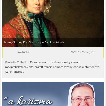
Ismerjük meg Don Boscót 14. – Barolo márkinő
#Aktuális
2026-08-06, Tegnap
Giulietta Colbert di Barolo, a száműzetés és a mély családi
megpróbáltatások által sújtott francia nemesasszony egész életét férjével,
Carlo Tancredi..