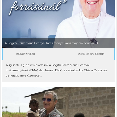
A Segítő Szűz Mária Leányai Intézménye karizmájának forrásánál
#Szalézi világ
2026-08-05, Szerda
Augusztus 5-én emlékezünk a Segítő Szűz Mária Leányai
Intézményének (FMA) alapítására. Ebből az alkalomból Chiara Cazzuola
generális anya üzenetet..