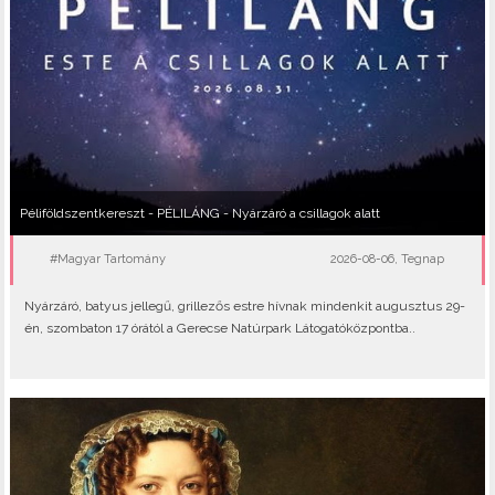
Péliföldszentkereszt - PÉLILÁNG - Nyárzáró a csillagok alatt
#Magyar Tartomány
2026-08-06, Tegnap
Nyárzáró, batyus jellegű, grillezős estre hívnak mindenkit augusztus 29-
én, szombaton 17 órától a Gerecse Natúrpark Látogatóközpontba..