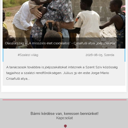
Olaszország – „A missziós élet csodálatos” - Crisafulli atya „jóéjszakátja”
#Szalézi világ
2026-08-05, Szerda
A tanácsosok továbbra is jóéjszakátokat intéznek a Szent Szív közösség
tagjaihoz a szalézi rendfőnökségen. Július 31-én este Jorge Mario
Crisafulli atya,..
Bármi kérdése van, keressen bennünket!
Kapcsolat