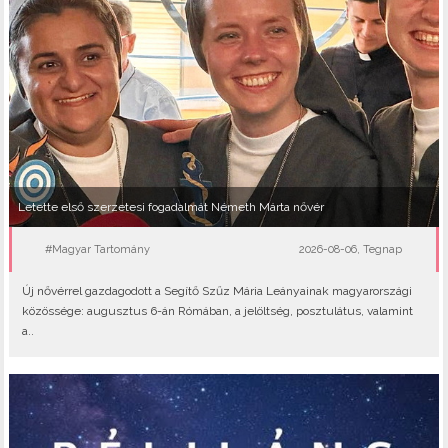
Letette első szerzetesi fogadalmát Németh Márta nővér
#Magyar Tartomány
2026-08-06, Tegnap
Új nővérrel gazdagodott a Segítő Szűz Mária Leányainak magyarországi
közössége: augusztus 6-án Rómában, a jelöltség, posztulátus, valamint
a..