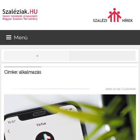
Menü
<
Címke: alkalmazás
2020-12-10, Csütörtök