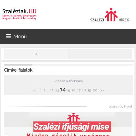
Menü
<
Címke: fiatalok
Vissza a főoldalra
14
...
<<
1
2
12
13
15
16
17
18
19
20
>>
2019-11-05, Kedd