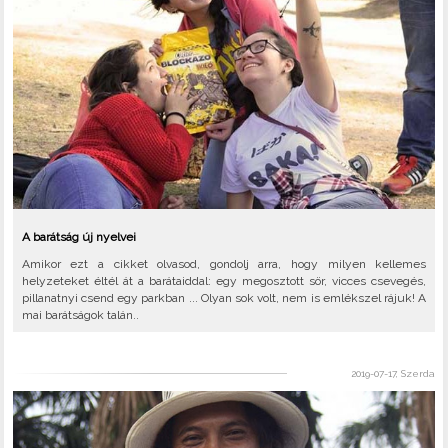
A barátság új nyelvei
Amikor ezt a cikket olvasod, gondolj arra, hogy milyen kellemes
helyzeteket éltél át a barátaiddal: egy megosztott sör, vicces csevegés,
pillanatnyi csend egy parkban ... Olyan sok volt, nem is emlékszel rájuk! A
mai barátságok talán..
2019-07-17, Szerda