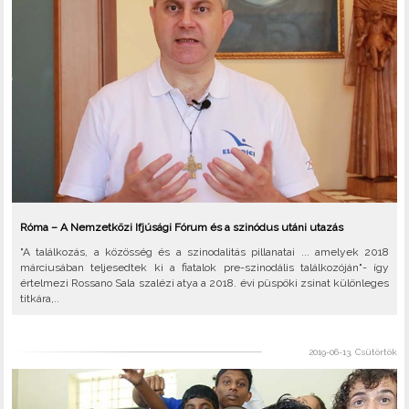
Róma – A Nemzetközi Ifjúsági Fórum és a szinódus utáni utazás
"A találkozás, a közösség és a szinodalitás pillanatai ... amelyek 2018
márciusában teljesedtek ki a fiatalok pre-szinodális találkozóján"- így
értelmezi Rossano Sala szalézi atya a 2018. évi püspöki zsinat különleges
titkára,..
2019-06-13, Csütörtök