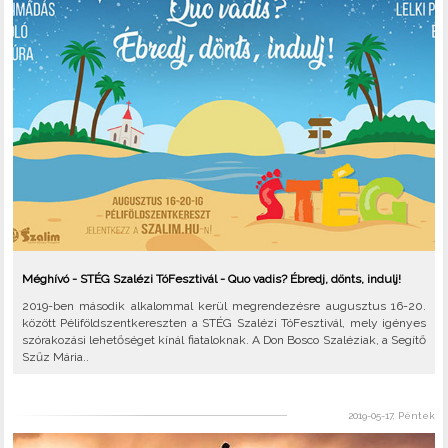
Méghívó - STÉG Szalézi TóFesztivál - Quo vadis? Ébredj, dönts, indulj!
2019-ben második alkalommal kerül megrendezésre augusztus 16-20.
között Péliföldszentkereszten a STÉG Szalézi TóFesztivál, mely igényes
szórakozási lehetőséget kínál fiataloknak. A Don Bosco Szaléziak, a Segítő
Szűz Mária..
2019-05-17, Péntek