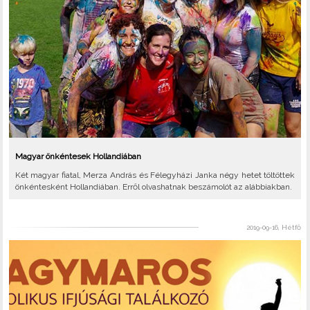
Magyar önkéntesek Hollandiában
Két magyar fiatal, Merza András és Félegyházi Janka négy hetet töltöttek
önkéntesként Hollandiában. Erről olvashatnak beszámolót az alábbiakban.
2019-09-16, Hétfő