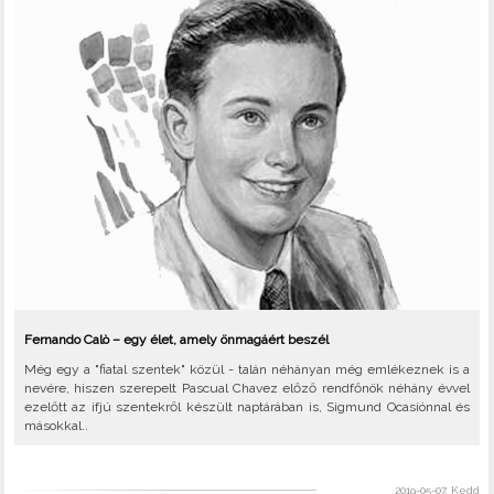
Fernando Calò – egy élet, amely önmagáért beszél
Még egy a "fiatal szentek" közül - talán néhányan még emlékeznek is a
nevére, hiszen szerepelt Pascual Chavez előző rendfőnök néhány évvel
ezelőtt az ifjú szentekről készült naptárában is, Sigmund Ocasiónnal és
másokkal..
2019-05-07, Kedd