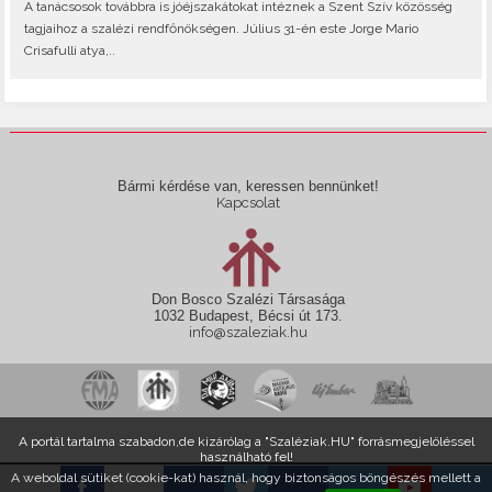
A tanácsosok továbbra is jóéjszakátokat intéznek a Szent Szív közösség
tagjaihoz a szalézi rendfőnökségen. Július 31-én este Jorge Mario
Crisafulli atya,..
Bármi kérdése van, keressen bennünket!
Kapcsolat
Don Bosco Szalézi Társasága
1032 Budapest, Bécsi út 173.
info@szaleziak.hu
A portál tartalma szabadon,de kizárólag a "Szaléziak.HU" forrásmegjelöléssel
használható fel!
A weboldal sütiket (cookie-kat) használ, hogy biztonságos böngészés mellett a