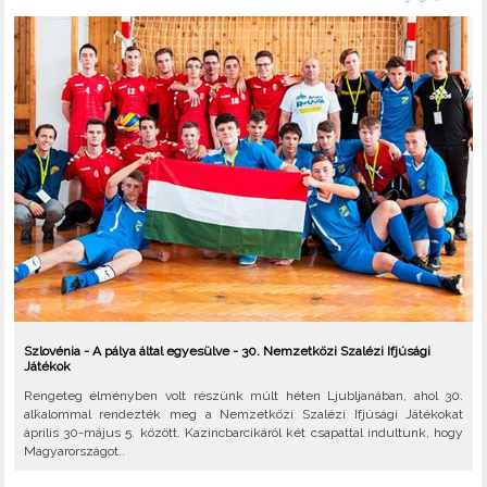
Szlovénia - A pálya által egyesülve - 30. Nemzetközi Szalézi Ifjúsági
Játékok
Rengeteg élményben volt részünk múlt héten Ljubljanában, ahol 30.
alkalommal rendezték meg a Nemzetközi Szalézi Ifjúsági Játékokat
április 30-május 5. között. Kazincbarcikáról két csapattal indultunk, hogy
Magyarországot..