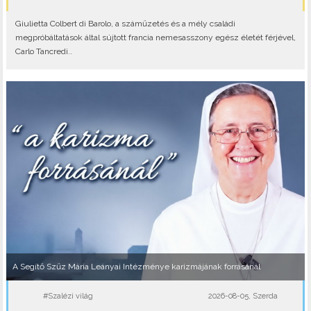
Giulietta Colbert di Barolo, a száműzetés és a mély családi
megpróbáltatások által sújtott francia nemesasszony egész életét férjével,
Carlo Tancredi..
A Segítő Szűz Mária Leányai Intézménye karizmájának forrásánál
#Szalézi világ
2026-08-05, Szerda