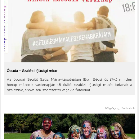
Óbuda – Szalézi ifjúsági mise
Az óbudai Segítő Szűz Mária-kápolnában (Bp., Bécsi út 175.) minden
hónap második vasárnapján 18 órától szalézi ifjúsági misét tartanak a
szaléziak, ahová sok szeretettel várják a fiatalokat.
2019-09-19, Csütörtök