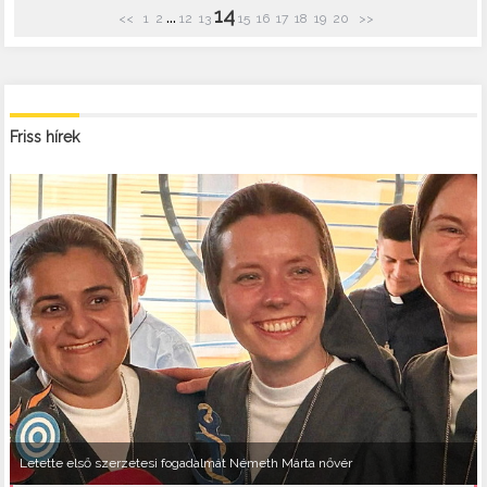
14
...
<<
1
2
12
13
15
16
17
18
19
20
>>
Friss hírek
Letette első szerzetesi fogadalmát Németh Márta nővér