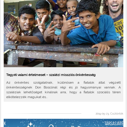
Tegyél valami értelmeset – szalézi missziós önkéntesség
Az önkéntes szolgálatnak, különösen a fiatalok által végzett
önkéntességnek Don Boscónál régi és jó hagyományai vannak. A
szaléziak lehetőséget kínálnak arra, hogy a fiatalok szociális téren
elkötelezzék magukat és..
2019-05-23, Csütörtök