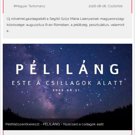
#Magyar Tartomány
2026-08-06, Csütörtök
Új nővérrel gazdagodott a Segítő Szűz Mária Leányainak magyarországi
közössége: augusztus 6-án Rómában, a jelöltség, posztulátus, valamint
a..
Péliföldszentkereszt - PÉLILÁNG - Nyárzáró a csillagok alatt