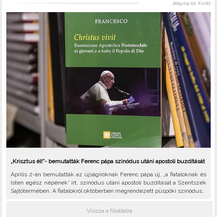
2019-04-02, Kedd
„Krisztus él!”- bemutatták Ferenc pápa szinódus utáni apostoli buzdítását
Április 2-án bemutatták az újságíróknak Ferenc pápa új, „a fiataloknak és
Isten egész népének” írt, szinódus utáni apostoli buzdítását a Szentszék
Sajtótermében. A fiatalokról októberben megrendezett püspöki szinódus..
Vissza a főoldalra