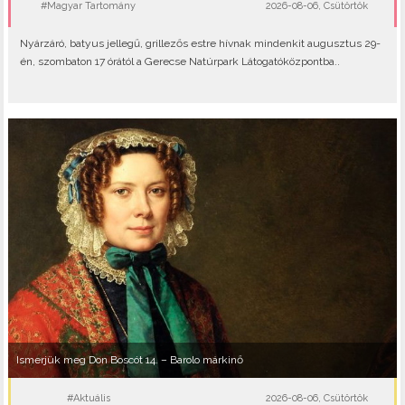
#Magyar Tartomány
2026-08-06, Csütörtök
Nyárzáró, batyus jellegű, grillezős estre hívnak mindenkit augusztus 29-
én, szombaton 17 órától a Gerecse Natúrpark Látogatóközpontba..
Ismerjük meg Don Boscót 14. – Barolo márkinő
#Aktuális
2026-08-06, Csütörtök