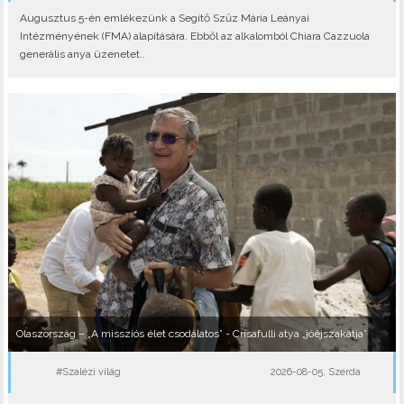
Augusztus 5-én emlékezünk a Segítő Szűz Mária Leányai
Intézményének (FMA) alapítására. Ebből az alkalomból Chiara Cazzuola
generális anya üzenetet..
Olaszország – „A missziós élet csodálatos” - Crisafulli atya „jóéjszakátja”
#Szalézi világ
2026-08-05, Szerda