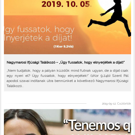
Nagymarosi Ifjúsági Találkozó – „Úgy fussatok, hogy elnyerjétek a díjat!”
„Nem tudjátok, hogy a pályán küzdők mind futnak ugyan, de a díjat csak
egy nyeri el? Úgy fussatok, hogy elnyerjétek!” (1Kor 9,24b) Szent Pál
apostol szavai indítanak útra bennünket a következő Nagymarosi Ifjúsági
Találkozó..
2019-09-12, Csütörtök