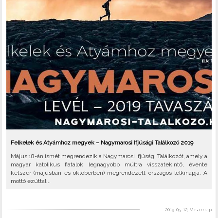
Felkelek és Atyámhoz megyek – Nagymarosi Ifjúsági Találkozó 2019
Május 18-án ismét megrendezik a Nagymarosi Ifjúsági Találkozót, amely a
magyar katolikus fiatalok legnagyobb múltra visszatekintő, évente
kétszer (májusban és októberben) megrendezett országos lelkinapja. A
mottó ezúttal:..
2019-05-12, Vasárnap