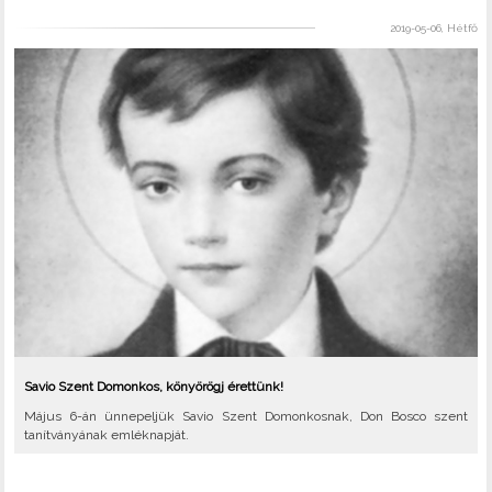
2019-05-06, Hétfő
Savio Szent Domonkos, könyörögj érettünk!
Május 6-án ünnepeljük Savio Szent Domonkosnak, Don Bosco szent
tanítványának emléknapját.