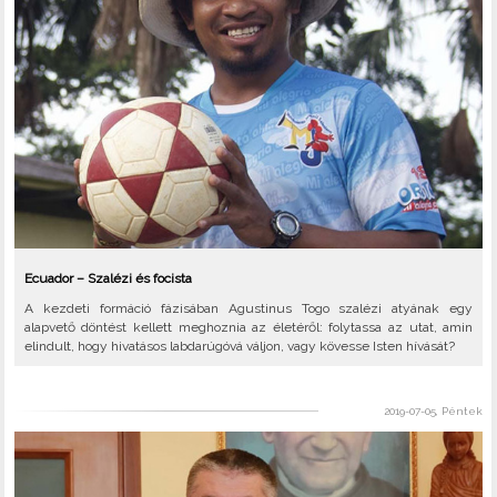
Ecuador – Szalézi és focista
A kezdeti formáció fázisában Agustinus Togo szalézi atyának egy
alapvető döntést kellett meghoznia az életéről: folytassa az utat, amin
elindult, hogy hivatásos labdarúgóvá váljon, vagy kövesse Isten hívását?
2019-07-05, Péntek