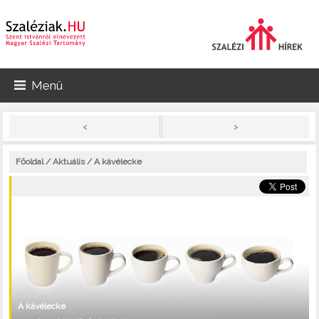
Menü
>
<
Főoldal
/
Aktuális
/ A kávélecke
A kávélecke