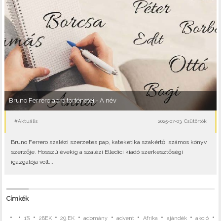
Bruno Ferrero apró történetei - A név
#Aktuális
2025-07-03, Csütörtök
Bruno Ferrero szalézi szerzetes pap, kateketika szakértő, számos könyv
szerzője. Hosszú évekig a szalézi Elledici kiadó szerkesztőségi
igazgatója volt...
Címkék
•
•
•
•
•
•
•
•
•
•
1%
28EK
29.EK
adomány
advent
Afrika
ajándék
akció