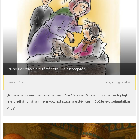
Bruno Ferrero apró történetei - A simogatás
#Aktuális
2025-09-29, Hétfő
„Kövesd a szíved!” – mondta neki Don Cafasso. Giovanni szíve pedig fájt,
mert néhány fiának nem volt hol aludnia esténként. Épületek bejárataiban
vagy..