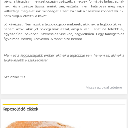
pénz, a társadalmi helyzet csupán csészék, amelyek formát és tartást adnak
neki, és a csésze típusa, amink van, valójában nem határozza meg vagy
változtatja meg életünk minőségét. Ezért, ha csak a csészére koncentrálunk,
nem tudjuk élvezni a kávét.
Jó kávézást! Nem azok a legboldogabb emberek, akiknek a legtöbbjük van,
hanem azok, akik jól boldogulnak azzal, amijük van. Tehát ne feledd: élj
egyszerűen, békében. Szeress és viselkedj nagylelkűen. Légy támogató és
figyelmes. Beszélj kedvesen. A többit bízd Istenre.
Nem az a leggazdagabb ember, akinek a legtöbbje van, hanem az, akinek a
legkevesebb a szükséglete!
Szaléziak.HU
Vissza az oldal tetejére
Kapcsolódó cikkek