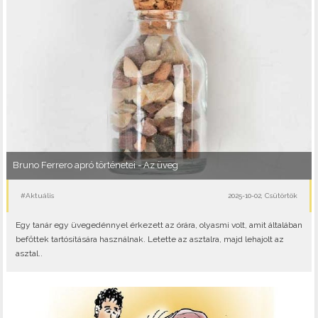
Bruno Ferrero apró történetei - Az üveg
#Aktuális
2025-10-02, Csütörtök
Egy tanár egy üvegedénnyel érkezett az órára, olyasmi volt, amit általában
befőttek tartósítására használnak. Letette az asztalra, majd lehajolt az
asztal..