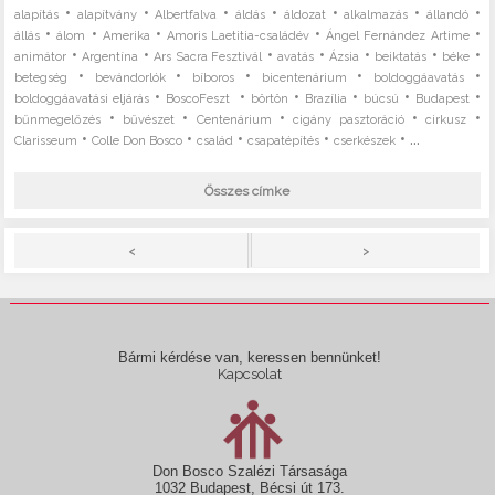
•
•
•
•
•
•
•
alapítás
alapítvány
Albertfalva
áldás
áldozat
alkalmazás
állandó
•
•
•
•
•
állás
álom
Amerika
Amoris Laetitia-családév
Ángel Fernández Artime
•
•
•
•
•
•
•
animátor
Argentína
Ars Sacra Fesztivál
avatás
Ázsia
beiktatás
béke
•
•
•
•
•
betegség
bevándorlók
bíboros
bicentenárium
boldoggáavatás
•
•
•
•
•
•
boldoggáavatási eljárás
BoscoFeszt
börtön
Brazília
búcsú
Budapest
•
•
•
•
•
bűnmegelőzés
bűvészet
Centenárium
cigány pasztoráció
cirkusz
•
•
•
•
• ...
Clarisseum
Colle Don Bosco
család
csapatépítés
cserkészek
Összes címke
>
<
Bármi kérdése van, keressen bennünket!
Kapcsolat
Don Bosco Szalézi Társasága
1032 Budapest, Bécsi út 173.