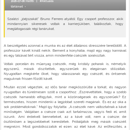
2026-07-06 Hétfő |
#Aktuális
történet
•
Szalézi „jóéjszakát” Bruno Ferrero atyától: Egy csoport professzor, akik
mindannyian sikeresek voltak a karrierjükben, találkoztak, hogy
meglátogassák régi tanárukat.
A beszélgetés azonnal a munka és az élet általános stresszére terelődött. A
professzor kávét kínált nekik. Bement a konyhába, majd egy nagy kannával
és egy tálcával tért vissza, amin mindenféle csészék sorakoztak.
Voltak porcelán és műanyag csészék, még kristály poharak is, némelyik
egyszerű, mások díszítettek, egyszerűek és elegánsan stilizáltak.
Nyugodtan megkérte őket, hogy válasszanak egy csészét, és öntsenek
maguknak frissen főzött kávét.
Miután ezzel végeztek, az idős tanár megköszörülte a torkát, és nagyon
nyugodtan és türelmesen szólt a csoporthoz: „Észrevettétek, hogy a szebb
csészék hamarabb elfogytak, mint a közönségesek és egyszerűek? Ez
természetes, hiszen mindenki a legjobbat szereti magának. És ez az oka a
sok problémátoknak.” Majd így folytatta: „A csészék nem változtatnak a kávé
minőségén. Valójában a csésze csak azt tartalmazza, vagyis fedi el, amit
iszunk. Ami érdekelt benneteket, az a kávé volt, nem a csésze; de
ösztönösen a legszebbeket kerestétek. Próbáljátok meg mások csészéit
megnézni. Most gondolkozzatok el ezen: az élet kávé. Az erőfeszítés, a