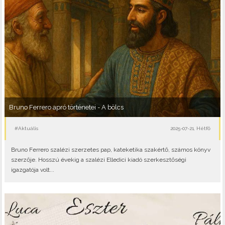
Bruno Ferrero apró történetei - A bölcs
#Aktuális
2025-07-21, Hétfő
Bruno Ferrero szalézi szerzetes pap, kateketika szakértő, számos könyv
szerzője. Hosszú évekig a szalézi Elledici kiadó szerkesztőségi
igazgatója volt...