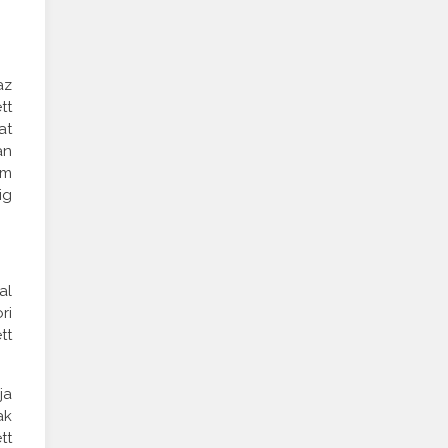
az
tt
at
an
em
ig
al
ri
tt
ja
ak
tt