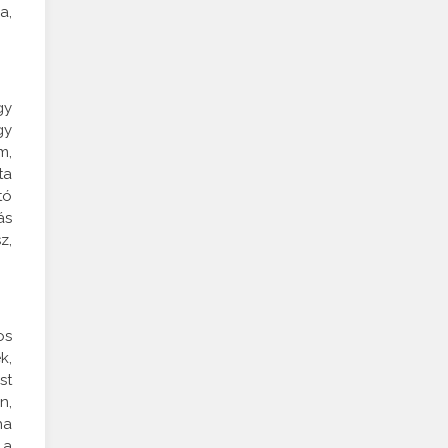
a,
gy
gy
m,
ta
tó
ás
z,
os
k,
st
n,
ha
 a