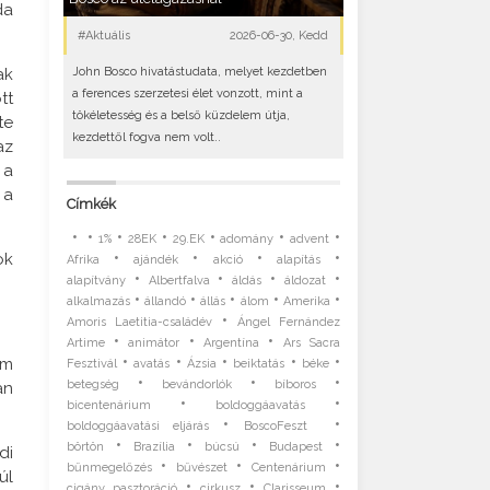
da
#Aktuális
2026-06-30, Kedd
John Bosco hivatástudata, melyet kezdetben
ak
a ferences szerzetesi élet vonzott, mint a
tt
tökéletesség és a belső küzdelem útja,
te
kezdettől fogva nem volt..
az
 a
 a
Címkék
•
•
•
•
•
•
•
1%
28EK
29.EK
adomány
advent
•
•
•
•
ok
Afrika
ajándék
akció
alapítás
•
•
•
•
alapítvány
Albertfalva
áldás
áldozat
•
•
•
•
•
alkalmazás
állandó
állás
álom
Amerika
•
Amoris Laetitia-családév
Ángel Fernández
•
•
•
Artime
animátor
Argentína
Ars Sacra
•
•
•
•
•
em
Fesztivál
avatás
Ázsia
beiktatás
béke
•
•
•
betegség
bevándorlók
bíboros
an
•
•
bicentenárium
boldoggáavatás
•
•
boldoggáavatási eljárás
BoscoFeszt
•
•
•
•
börtön
Brazília
búcsú
Budapest
di
•
•
•
bűnmegelőzés
bűvészet
Centenárium
úl
•
•
•
cigány pasztoráció
cirkusz
Clarisseum