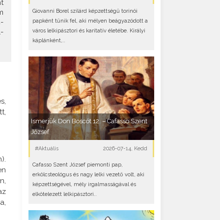
t
Giovanni Borel szilárd képzettségű torinói
m
papként tűnik fel, aki mélyen beágyazódott a
-
város lelkipásztori és karitatív életébe. Királyi
-
káplánként,..
s,
t,
Ismerjük Don Boscót 12. – Cafasso Szent
József
#Aktuális
2026-07-14, Kedd
).
Cafasso Szent József piemonti pap,
en
erkölcsteológus és nagy lelki vezető volt, aki
n,
képzettségével, mély irgalmasságával és
az
elkötelezett lelkipásztori..
a,