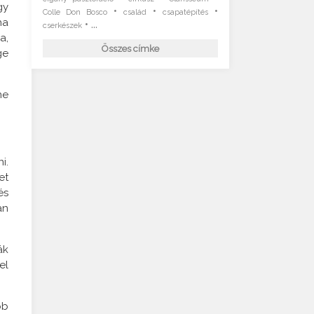
gy
•
•
•
Colle Don Bosco
család
csapatépítés
ha
• ...
cserkészek
a,
Összes címke
ge
ne
i.
et
és
an
ák
el
bb