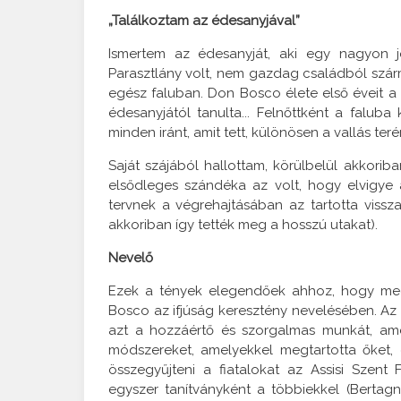
„Találkoztam az édesanyjával”
Ismertem az édesanyját, aki egy nagyon 
Parasztlány volt, nem gazdag családból szárm
egész faluban. Don Bosco élete első éveit a f
édesanyjától tanulta... Felnőttként a faluba
minden iránt, amit tett, különösen a vallás teré
Saját szájából hallottam, körülbelül akkorib
elsődleges szándéka az volt, hogy elvigye
tervnek a végrehajtásában az tartotta vissza
akkoriban így tették meg a hosszú utakat).
Nevelő
Ezek a tények elegendőek ahhoz, hogy megm
Bosco az ifjúság keresztény nevelésében. Az 
azt a hozzáértő és szorgalmas munkát, ame
módszereket, amelyekkel megtartotta őket, 
összegyűjteni a fiatalokat az Assisi Szen
egyszer tanítványként a többiekkel (Bertagn