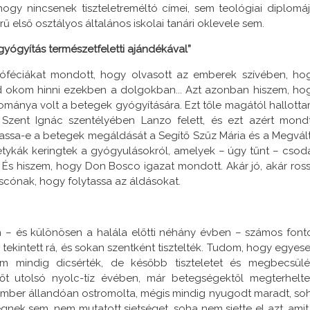
ogy nincsenek tiszteletreméltó címei, sem teológiai diplomáj
 első osztályos általános iskolai tanári oklevele sem.
 gyógyítás természetfeletti ajándékával”
óféciákat mondott, hogy olvasott az emberek szívében, ho
lárd okom hinni ezekben a dolgokban... Azt azonban hiszem, ho
mánya volt a betegek gyógyítására. Ezt tőle magától hallotta
k Szent Ignác szentélyében Lanzo felett, és ezt azért mond
tassa-e a betegek megáldását a Segítő Szűz Mária és a Megvál
etykák keringtek a gyógyulásokról, amelyek – úgy tűnt – csod
. És hiszem, hogy Don Bosco igazat mondott. Akár jó, akár ross
cónak, hogy folytassa az áldásokat.
 – és különösen a halála előtti néhány évben – számos font
l tekintett rá, és sokan szentként tisztelték. Tudom, hogy egyese
m mindig dicsérték, de később tiszteletet és megbecsülé
 őt utolsó nyolc-tíz évében, már betegségektől megterhelte
 ember állandóan ostromolta, mégis mindig nyugodt maradt, so
ek sem, nem mutatott sietséget, soha nem siette el azt, amit