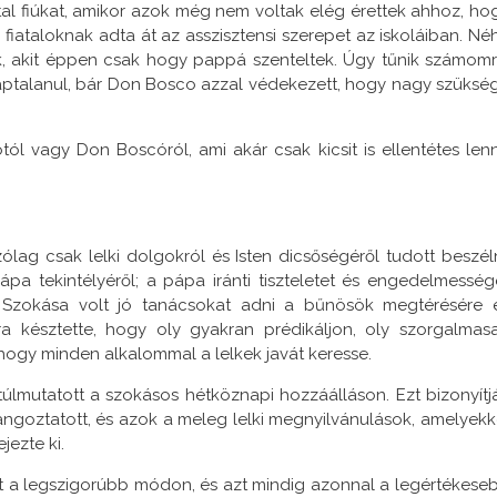
al fiúkat, amikor azok még nem voltak elég érettek ahhoz, ho
 fiataloknak adta át az asszisztensi szerepet az iskoláiban. Né
k, akit éppen csak hogy pappá szenteltek. Úgy tűnik számomr
aptalanul, bár Don Bosco azzal védekezett, hogy nagy szüksé
l vagy Don Boscóról, ami akár csak kicsit is ellentétes len
ag csak lelki dolgokról és Isten dicsőségéről tudott beszéln
pa tekintélyéről; a pápa iránti tiszteletet és engedelmesség
te. Szokása volt jó tanácsokat adni a bűnösök megtérésére 
rra késztette, hogy oly gyakran prédikáljon, oly szorgalmas
, hogy minden alkalommal a lelkek javát keresse.
túlmutatott a szokásos hétköznapi hozzáálláson. Ezt bizonyítj
ngoztatott, és azok a meleg lelki megnyilvánulások, amelyekk
jezte ki.
őt a legszigorúbb módon, és azt mindig azonnal a legértékese