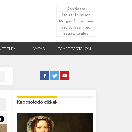
Don Bosco
Szalézi Társaság
Magyar Tartomány
Szalézi Szentség
Szalézi Család
VÉDELEM
HIVATÁS
EGYÉB TARTALOM
Kapcsolódó cikkek