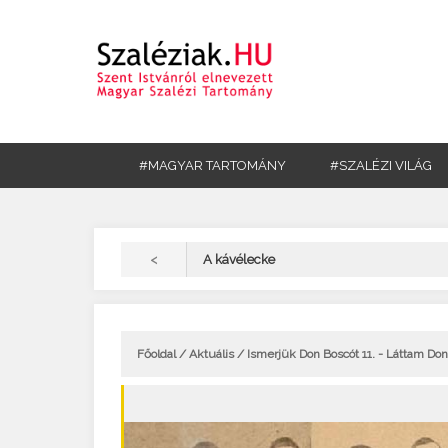
#MAGYAR TARTOMÁNY
#SZALÉZI VILÁG
<
A kávélecke
Főoldal
/
Aktuális
/ Ismerjük Don Boscót 11. - Láttam D