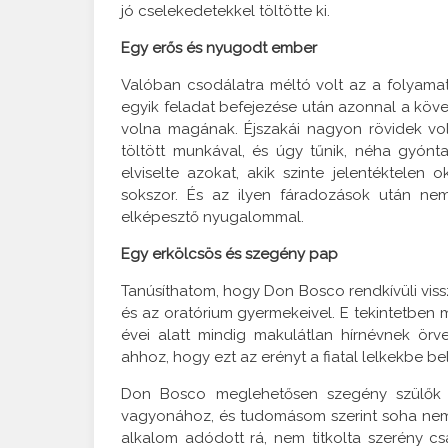
jó cselekedetekkel töltötte ki.
Egy erős és nyugodt ember
Valóban csodálatra méltó volt az a folyamat
egyik feladat befejezése után azonnal a köv
volna magának. Éjszakái nagyon rövidek volt
töltött munkával, és úgy tűnik, néha gyónta
elviselte azokat, akik szinte jelentéktelen
sokszor. És az ilyen fáradozások után nem
elképesztő nyugalommal.
Egy erkölcsös és szegény pap
Tanúsíthatom, hogy Don Bosco rendkívüli vis
és az oratórium gyermekeivel. E tekintetben 
évei alatt mindig makulátlan hírnévnek örv
ahhoz, hogy ezt az erényt a fiatal lelkekbe be
Don Bosco meglehetősen szegény szülők g
vagyonához, és tudomásom szerint soha nem p
alkalom adódott rá, nem titkolta szerény cs