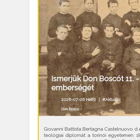
Ismerjük Don Boscót 11. 
emberségét
2026-07-06 Hétfő |
#Aktuális
Don Bosco
•
Giovanni Battista Bertagna Castelnuovo d As
teológiai diplomát a torinói egyetemen. 1