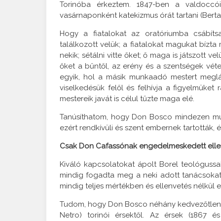
Torinóba érkeztem. 1847-ben a valdoccó
vasárnaponként katekizmus órát tartani (Berta
Hogy a fiatalokat az oratóriumba csábít
találkozott velük; a fiatalokat magukat bíz
nekik; sétálni vitte őket; ő maga is játszott 
őket a bűntől, az erény és a szentségek véte
egyik, hol a másik munkaadó mestert meglá
viselkedésük felől és felhívja a figyelmük
mestereik javát is célul tűzte maga elé.
Tanúsíthatom, hogy Don Bosco mindezen munk
ezért rendkívüli és szent embernek tartották, é
Csak Don Cafassónak engedelmeskedett ellen
Kiváló kapcsolatokat ápolt Borel teológuss
mindig fogadta meg a neki adott tanácsokat
mindig teljes mértékben és ellenvetés nélkül
Tudom, hogy Don Bosco néhány kedvezőtlen m
Netro) torinói érsektől. Az érsek (1867