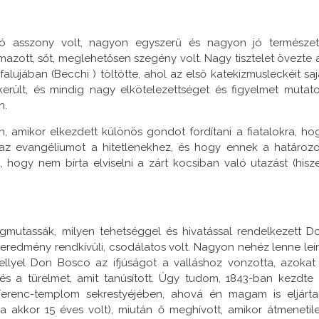
jó asszony volt, nagyon egyszerű és nagyon jó természet
azott, sőt, meglehetősen szegény volt. Nagy tisztelet övezte 
alujában (Becchi ) töltötte, ahol az első katekizmusleckéit saj
 került, és mindig nagy elkötelezettséget és figyelmet mutato
n.
an, amikor elkezdett különös gondot fordítani a fiatalokra, ho
 az evangéliumot a hitetlenekhez, és hogy ennek a határozo
, hogy nem bírta elviselni a zárt kocsiban való utazást (hisz
utassák, milyen tehetséggel és hivatással rendelkezett D
eredmény rendkívüli, csodálatos volt. Nagyon nehéz lenne leír
llyel Don Bosco az ifjúságot a valláshoz vonzotta, azokat
és a türelmet, amit tanúsított. Úgy tudom, 1843-ban kezdte 
t Ferenc-templom sekrestyéjében, ahová én magam is eljárt
a akkor 15 éves volt), miután ő meghívott, amikor átmenetil