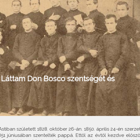
- Láttam Don Bosco szentségét és
tiban született 1828. október 26-án. 1850. április 24-én szerzet
851 júniusában szentelték pappá. Ettől az évtől kezdve előszö