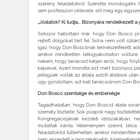
szerény feladatokról. Szerette mondogatni, h
sem professzori oklevele, sőt még egy egyszerű
„Jóslatok? Ki tudja... Bizonyára rendelkezett a
Sokszor hallottam már, hogy Don Bosco pr
rejtett dolgokat tárt fel. Soha nem volt szi
igaz, hogy Don Boscónak természetfeletti ado
amikor mindketten lelkigyakorlaton voltun
nekem, hogy tanácsot kérjen arról, hogy foly
képeivel. Azért mondta ezt, mert bizonyos pl
jellegűek voltak az általa adott áldások után
úgy gondoltam, azt kell tanácsolnom Don Bos
Don Bosco szentsége és embersége
Tagadhatatlan, hogy Don Boscót élete során
személy tisztelte. Sok püspök nagy tisztelette
Kongregációjának kezdeti időszakában, ne
mutattak iránta. Véleményem szerint, látva
feladatoktól túlterhelten, amikor mindenféle
nem engedett a legcsekélyebb türelmetlenségn