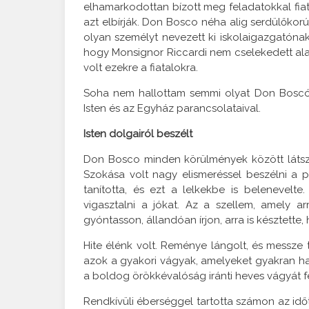
elhamarkodottan bízott meg feladatokkal fiat
azt elbírják. Don Bosco néha alig serdülőkorú
olyan személyt nevezett ki iskolaigazgatóna
hogy Monsignor Riccardi nem cselekedett al
volt ezekre a fiatalokra.
Soha nem hallottam semmi olyat Don Boscótó
Isten és az Egyház parancsolataival.
Isten dolgairól beszélt
Don Bosco minden körülmények között látszól
Szokása volt nagy elismeréssel beszélni a pá
tanította, és ezt a lelkekbe is belenevel
vigasztalni a jókat. Az a szellem, amely a
gyóntasson, állandóan írjon, arra is késztette
Hite élénk volt. Reménye lángolt, és messze 
azok a gyakori vágyak, amelyeket gyakran ha
a boldog örökkévalóság iránti heves vágyát fe
Rendkívüli éberséggel tartotta számon az id