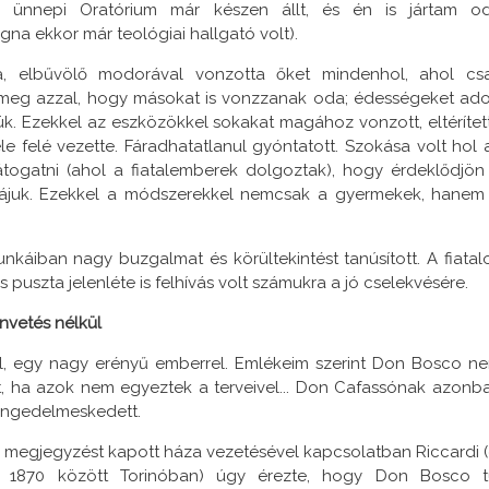
i ünnepi Oratórium már készen állt, és én is jártam o
gna ekkor már teológiai hallgató volt).
sa, elbűvölő modorával vonzotta őket mindenhol, ahol cs
ta meg azzal, hogy másokat is vonzzanak oda; édességeket ado
velük. Ezekkel az eszközökkel sokakat magához vonzott, eltérítet
le felé vezette. Fáradhatatlanul gyóntatott. Szokása volt hol 
togatni (ahol a fiatalemberek dolgoztak), hogy érdeklődjön
et rájuk. Ezekkel a módszerekkel nemcsak a gyermekek, hanem
áiban nagy buzgalmat és körültekintést tanúsított. A fiatal
s puszta jelenléte is felhívás volt számukra a jó cselekvésére.
vetés nélkül
al, egy nagy erényű emberrel. Emlékeim szerint Don Bosco n
, ha azok nem egyeztek a terveivel... Don Cafassónak azonb
 engedelmeskedett.
egjegyzést kapott háza vezetésével kapcsolatban Riccardi (
 és 1870 között Torinóban) úgy érezte, hogy Don Bosco t