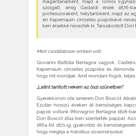
magántanárként, majd a Torinói Egyházi 
szolgált, amíg Gastaldi érsek 1876-b
professzoraként, helytartóként, majd az e
én Kapernaum címzetes püspökévé nevezt
ben érsekké nevezték ki. Tanúskodott Don 
Mert csodálatosan emberi volt.
Giovanni Battista Bertagna vagyok, Castel
Kapernaum címzetes püspöke és Alimonda bí
hogy mit mondjak. Amit mondani fogok, teljes
„Latint tanított nekem az őszi szünetben”
Gyerekkorom óta ismerem Don Boscót. Alkalma
Ezután hosszú éveken át bensőséges kapcso
papok voltunk (Monsignor Bertagna 1828-ban
Don Boscót 1841-ben szentelték pappá). Azok 
1864-től 1871-ig, gyakoribb és bensőségeseb
hogy megírja a
Katolikus olvasmányokat
.