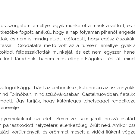
os szorgalom, amellyel egyik munkáról a másikra váltott, és 
etkezőbe fogott, anélkül, hogy a nap folyamán pihenőt engede
ak, és nem is mindig aludt: előfordult, hogy egész éjszakák
tással... Csodálatra méltó volt az a türelem, amellyel gyakr
 okokból félbeszakították munkáját, és ezt nem egyszer, han
 tűnt fáradtnak, hanem más elfoglaltságokra tért át, mind
szafogottsággal bánt az emberekkel, különösen az asszonyokk
mind Torinóban, mind szülővárosában, Castelnuovóban, fiatalko
endett. Úgy tartják, hogy különleges tehetséggel rendelkeze
lenevelje.
yermekeként született. Semmivel sem járult hozzá család
anaszkodott helyzetére; ellenkezőleg, örült neki. Amikor cs
aládi körülményeit, és örömmel mesélt a vidéki fiúként végze