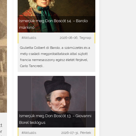
Ismerjük meg Don Boscót 14. – Barolo
márkinő
#Aktuális
2026-08-06, Tegnap
Giulietta Colbert di Barolo, a száműzetés és a
mély családi megpróbáltatások által sújtott
francia nemesasszony egész életét férjével,
Carlo Tancredi..
Ismerjük meg Don Boscót 13. – Giovanni
Borel teológus
t
r
#Aktuális
2026-07-31, Péntek