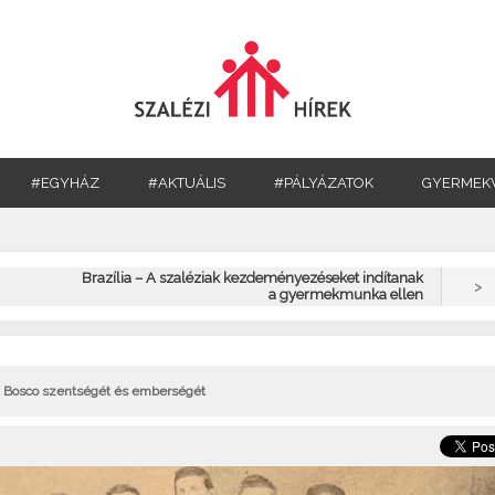
#EGYHÁZ
#AKTUÁLIS
#PÁLYÁZATOK
GYERMEK
Brazília – A szaléziak kezdeményezéseket indítanak
>
a gyermekmunka ellen
on Bosco szentségét és emberségét