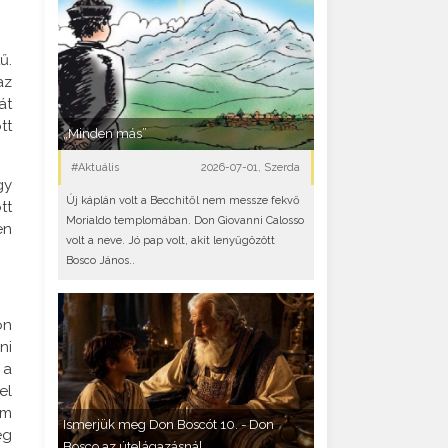
ű.
az
át
tt
„Minden más”
#Aktuális
2026-07-01, Szerda
gy
Új káplán volt a Becchitől nem messze fekvő
tt
Morialdo templomában. Don Giovanni Calosso
en
volt a neve. Jó pap volt, akit lenyűgözött
Bosco János..
on
ni
 a
el
am
Ismerjük meg Don Boscót 10. - Don
eg
Bosco az útelágazásnál