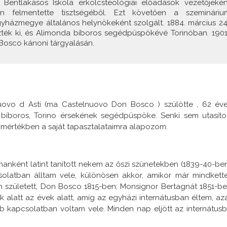
Bentlakásos Iskola erkölcsteológiai előadások vezetőjekén
an felmentette tisztségéből. Ezt követően a szemináriu
gyházmegye általános helynökeként szolgált. 1884. március 24
ék ki, és Alimonda bíboros segédpüspökévé Torinóban. 1901
Bosco kánoni tárgyalásán.
nuovo d Asti (ma Castelnuovo Don Bosco ) szülötte , 62 éve
boros, Torino érsekének segédpüspöke. Senki sem utasítot
 mértékben a saját tapasztalataimra alapozom.
nként latint tanított nekem az őszi szünetekben (1839-40-ben
latban álltam vele, különösen akkor, amikor már mindkett
 született, Don Bosco 1815-ben; Monsignor Bertagnát 1851-be
alatt az évek alatt, amíg az egyházi internátusban éltem, az
b kapcsolatban voltam vele. Minden nap eljött az internátusb