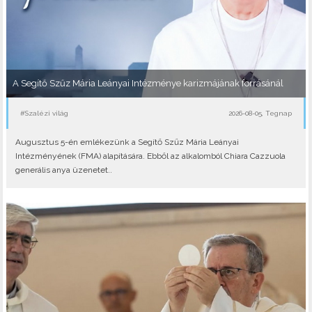
A Segítő Szűz Mária Leányai Intézménye karizmájának forrásánál
#Szalézi világ
2026-08-05, Tegnap
Augusztus 5-én emlékezünk a Segítő Szűz Mária Leányai
Intézményének (FMA) alapítására. Ebből az alkalomból Chiara Cazzuola
generális anya üzenetet..