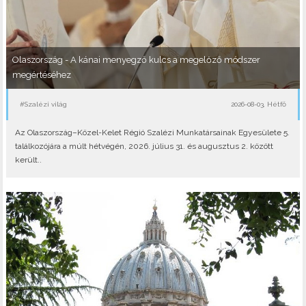
Olaszország - A kánai menyegző kulcs a megelőző módszer
megértéséhez
#Szalézi világ
2026-08-03, Hétfő
Az Olaszország–Közel-Kelet Régió Szalézi Munkatársainak Egyesülete 5.
találkozójára a múlt hétvégén, 2026. július 31. és augusztus 2. között
került..