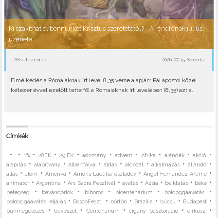
Ki szakíthat el bennünket Krisztus szeretetétől? - A rendfőnök júliusi
üzenete
#Szalézi világ
2026-07-15, Szerda
Elmélkedés a Rómaiaknak írt levél 8,35 verse alapján: Pál apostol közel
kétezer évvel ezelőtt tette föl a Rómaiaknak írt levelében (8,35) azt a..
Címkék
•
•
•
•
•
•
•
•
•
•
1%
28EK
29.EK
adomány
advent
Afrika
ajándék
akció
•
•
•
•
•
•
•
alapítás
alapítvány
Albertfalva
áldás
áldozat
alkalmazás
állandó
•
•
•
•
•
állás
álom
Amerika
Amoris Laetitia-családév
Ángel Fernández Artime
•
•
•
•
•
•
•
animátor
Argentína
Ars Sacra Fesztivál
avatás
Ázsia
beiktatás
béke
•
•
•
•
•
betegség
bevándorlók
bíboros
bicentenárium
boldoggáavatás
•
•
•
•
•
•
boldoggáavatási eljárás
BoscoFeszt
börtön
Brazília
búcsú
Budapest
•
•
•
•
•
bűnmegelőzés
bűvészet
Centenárium
cigány pasztoráció
cirkusz