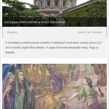
Leó pápa videóüzenete a brazil fiataloknak
#Egyház
2026-07-30, Csütörtök
A Szentatya videóüzenet küldött a Halleluja Fesztiválra, amely július 22-
26-a között zajlott Brazíliában. A pápa örömmel állapította meg, hogy a
fiatalok..