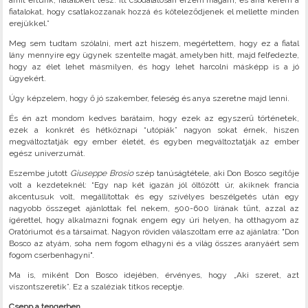
amit értünk, fiatalokért tesz. Itt csodálatosan érzem magam, és arra kérem a
fiatalokat, hogy csatlakozzanak hozzá és köteleződjenek el mellette minden
erejükkel.”
Meg sem tudtam szólalni, mert azt hiszem, megértettem, hogy ez a fiatal
lány mennyire egy ügynek szentelte magát, amelyben hitt, majd felfedezte,
hogy az élet lehet másmilyen, és hogy lehet harcolni másképp is a jó
ügyekért.
Úgy képzelem, hogy ő jó szakember, feleség és anya szeretne majd lenni.
És én azt mondom kedves barátaim, hogy ezek az egyszerű történetek,
ezek a konkrét és hétköznapi “utópiák” nagyon sokat érnek, hiszen
megváltoztatják egy ember életét, és egyben megváltoztatják az ember
egész univerzumát.
Eszembe jutott
Giuseppe Brosio
szép tanúságtétele, aki Don Bosco segítője
volt a kezdeteknél: “Egy nap két igazán jól öltözött úr, akiknek francia
akcentusuk volt, megállítottak és egy szívélyes beszélgetés után egy
nagyobb összeget ajánlottak fel nekem, 500-600 lírának tűnt, azzal az
ígérettel, hogy alkalmazni fognak engem egy úri helyen, ha otthagyom az
Oratóriumot és a társaimat. Nagyon röviden válaszoltam erre az ajánlatra: "Don
Bosco az atyám, soha nem fogom elhagyni és a világ összes aranyáért sem
fogom cserbenhagyni".
Ma is, miként Don Bosco idejében, érvényes, hogy „Aki szeret, azt
viszontszeretik”. Ez a szaléziak titkos receptje.
Csepp a tengerben