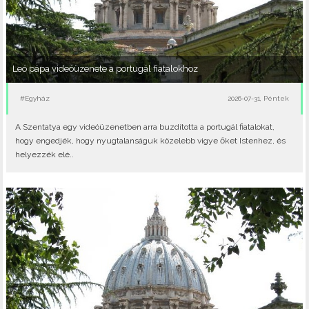
Leó pápa videóüzenete a portugál fiatalokhoz
#Egyház
2026-07-31, Péntek
A Szentatya egy videóüzenetben arra buzdította a portugál fiatalokat,
hogy engedjék, hogy nyugtalanságuk közelebb vigye őket Istenhez, és
helyezzék elé..