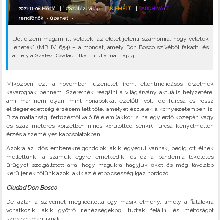
2021-11-08 Hétfő |
#Szalézi világ
|
KIEMELT
|
ARCHIVÁLT
rendfőnök
•
üzenet
•
„Jól érzem magam itt veletek: az életet jelenti számomra, hogy veletek
lehetek” (MB IV, 654) – a mondat, amely Don Bosco szívéből fakadt, és
amely a Szalézi Család titka mind a mai napig.
Miközben ezt a novemberi üzenetet írom, ellentmondásos érzelmek
kavarognak bennem. Szeretnék reagálni a világjárvány aktuális helyzetére,
ami már nem olyan, mint hónapokkal ezelőtt, volt, de furcsa és rossz
elidegenedettség érzésem lett tőle, amelyet észlelek a környezetemben is.
Bizalmatlanság, fertőzéstől való félelem (akkor is, ha egy erdő közepén vagy
és száz méteres körzetben nincs körülötted senki), furcsa kényelmetlen
érzés a személyes kapcsolatokban.
Azokra az idős emberekre gondolok, akik egyedül vannak, pedig ott élnek
mellettünk, a számuk egyre emelkedik, és ez a pandémia tökéletes
ürügyet szolgáltatott arra, hogy magukra hagyjuk őket és még távolabb
kerüljenek tőlünk azok, akik az életbölcsesség igaz hordozói.
Ciudad Don Bosco
De aztán a szívemet meghódította egy másik élmény, amely a fiatalokra
vonatkozik, akik gyötrő nehézségekből tudtak felállni és méltóságot
szerezni maguknak.