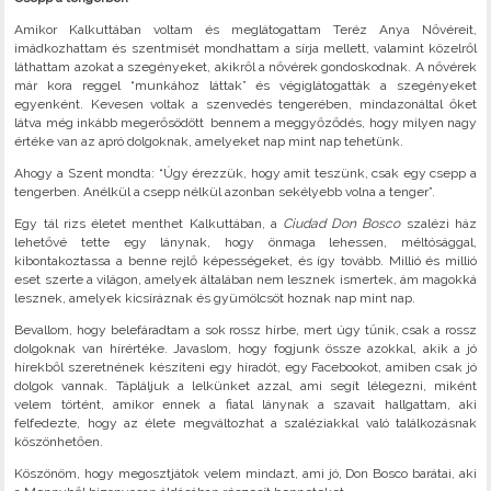
Amikor Kalkuttában voltam és meglátogattam Teréz Anya Nővéreit,
imádkozhattam és szentmisét mondhattam a sírja mellett, valamint közelről
láthattam azokat a szegényeket, akikről a nővérek gondoskodnak. A nővérek
már kora reggel “munkához láttak” és végiglátogatták a szegényeket
egyenként. Kevesen voltak a szenvedés tengerében, mindazonáltal őket
látva még inkább megerősödött bennem a meggyőződés, hogy milyen nagy
értéke van az apró dolgoknak, amelyeket nap mint nap tehetünk.
Ahogy a Szent mondta: “Úgy érezzük, hogy amit teszünk, csak egy csepp a
tengerben. Anélkül a csepp nélkül azonban sekélyebb volna a tenger”.
Egy tál rizs életet menthet Kalkuttában, a
Ciudad Don Bosco
szalézi ház
lehetővé tette egy lánynak, hogy önmaga lehessen, méltósággal,
kibontakoztassa a benne rejlő képességeket, és így tovább. Millió és millió
eset szerte a világon, amelyek általában nem lesznek ismertek, ám magokká
lesznek, amelyek kicsíráznak és gyümölcsöt hoznak nap mint nap.
Bevallom, hogy belefáradtam a sok rossz hírbe, mert úgy tűnik, csak a rossz
dolgoknak van hírértéke. Javaslom, hogy fogjunk össze azokkal, akik a jó
hírekből szeretnének készíteni egy híradót, egy Facebookot, amiben csak jó
dolgok vannak. Tápláljuk a lelkünket azzal, ami segít lélegezni, miként
velem történt, amikor ennek a fiatal lánynak a szavait hallgattam, aki
felfedezte, hogy az élete megváltozhat a szaléziakkal való találkozásnak
köszönhetően.
Köszönöm, hogy megosztjátok velem mindazt, ami jó, Don Bosco barátai, aki