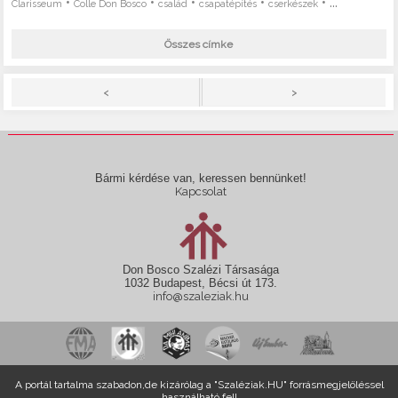
•
•
•
•
• ...
Clarisseum
Colle Don Bosco
család
csapatépítés
cserkészek
Összes címke
>
<
Bármi kérdése van, keressen bennünket!
Kapcsolat
Don Bosco Szalézi Társasága
1032 Budapest, Bécsi út 173.
info@szaleziak.hu
A portál tartalma szabadon,de kizárólag a "Szaléziak.HU" forrásmegjelöléssel
használható fel!