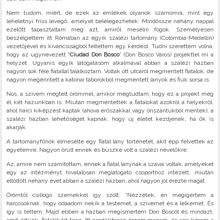
Nem tudom, miért, de ezek az emlékek olyanok számomra, mint egy
leheletnyi friss levegő, amelyet belélegezhetek. Mindössze néhány nappal
ezelőtt tapasztaltam meg azt, amiről mesélni fogok. Személyesen
beszélgettem itt Rómában az egyik szalézi tartomány (Colombia-Medellin)
vezetőjével és kíváncsiságból feltettem egy kérdést. Tudni szerettem volna,
hogy az úgynevezett “
Ciudad Don Bosco
” (Don Bosco Város) projekttel mi a
helyzet. Ugyanis egyik látogatásom alkalmával abban a szalézi házban
nagyon sok féle fiatallal találkoztam. Voltak ott utcáról megmentett fiatalok, de
nagyon megérintett a katonai táborokból megmentett lányok és fiúk sorsa is.
Nos, a szívem megtelt örömmel, amikor megtudtam, hogy ez a projekt még
él két házunkban is. Miután megmentették a fiatalokat azokról a helyekről,
ahol harci kiképzést kaptak (ahova erőszakkal vagy önszántukból mentek), a
szalézi házban lehetőséget kapnak, hogy új életet kezdjenek, ha ők is
akarják.
A tartományfőnök elmesélte egy fiatal lány történetét, akit épp felvettek az
egyetemre. Nagyon örült ennek és büszke volt a szalézi nevelőkre.
Az, amire nem számítottam, ennek a fiatal lánynak a szavai voltak, amelyeket
egy az intézményt hivatalosan meglátogató csoporthoz intézett, miután
eltöltött néhány évet abban a szalézi házban, ahol nagyon jól érezte magát.
Örömtől csillogó szemekkel így szólt: “Nézzétek, én megígértem a
harcosoknak, hogy odaadom nekik a testemet, a szívemet és a lelkemet. És
így is tettem. Majd ebben a házban megismertem Don Boscót és mindazt,