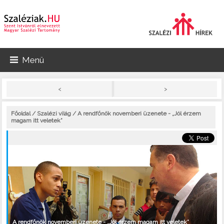
Menü
>
<
Főoldal
/
Szalézi világ
/ A rendfőnök novemberi üzenete - „Jól érzem
magam itt veletek”
A rendfőnök novemberi üzenete - „Jól érzem magam itt veletek”