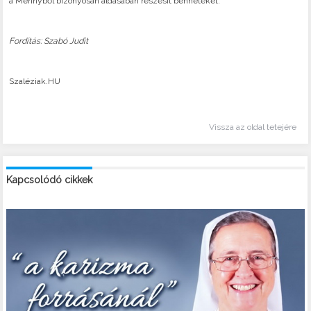
a Mennyből bizonyosan áldásában részesít benneteket.
Fordítás: Szabó Judit
Szaléziak.HU
Vissza az oldal tetejére
Kapcsolódó cikkek