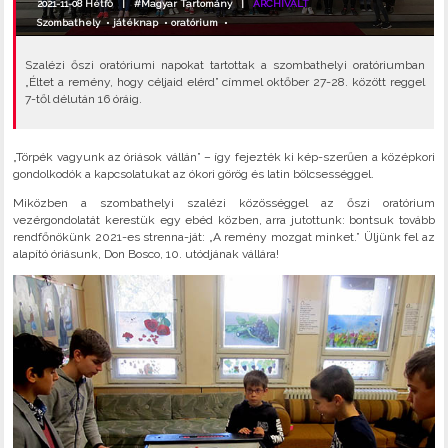
2021-11-08 Hétfő |
#Magyar Tartomány
|
ARCHIVÁLT
Szombathely
•
játéknap
•
oratórium
•
Szalézi őszi oratóriumi napokat tartottak a szombathelyi oratóriumban
„Éltet a remény, hogy céljaid elérd” címmel oktőber 27-28. között reggel
7-től délután 16 óráig.
„Törpék vagyunk az óriások vállán” – így fejezték ki kép-szerűen a középkori
gondolkodók a kapcsolatukat az ókori görög és latin bölcsességgel.
Miközben a szombathelyi szalézi közösséggel az őszi oratórium
vezérgondolatát kerestük egy ebéd közben, arra jutottunk: bontsuk tovább
rendfőnökünk 2021-es strenna-ját: „A remény mozgat minket.” Üljünk fel az
alapító óriásunk, Don Bosco, 10. utódjának vállára!