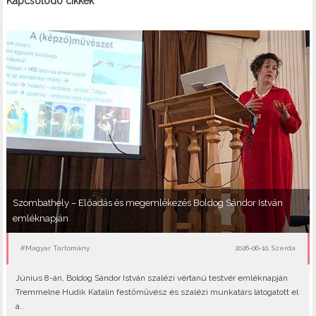
Kapcsolódó cikkek
Szombathely – Előadás és megemlékezés Boldog Sándor István
emléknapján
#Magyar Tartomány
2026-06-10, Szerda
Június 8-án, Boldog Sándor István szalézi vértanú testvér emléknapján
Tremmelné Hudik Katalin festőművész és szalézi munkatárs látogatott el
a..