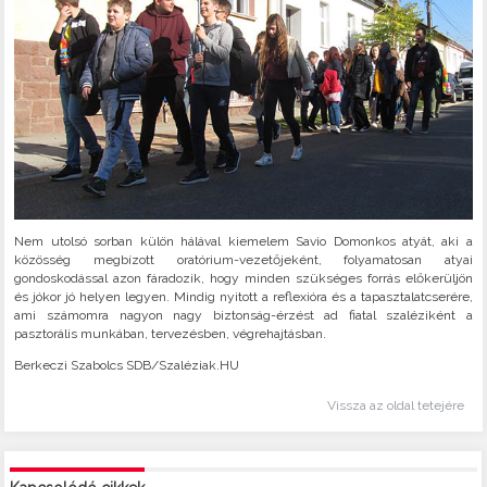
Nem utolsó sorban külön hálával kiemelem Savio Domonkos atyát, aki a
közösség megbízott oratórium-vezetőjeként, folyamatosan atyai
gondoskodással azon fáradozik, hogy minden szükséges forrás előkerüljön
és jókor jó helyen legyen. Mindig nyitott a reflexióra és a tapasztalatcserére,
ami számomra nagyon nagy biztonság-érzést ad fiatal szaléziként a
pasztorális munkában, tervezésben, végrehajtásban.
Berkeczi Szabolcs SDB/Szaléziak.HU
Vissza az oldal tetejére