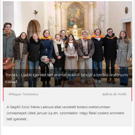
Tordas – Újabb ígéretet tett animátorokkal bővült a tordasi oratóriumi
család
#Magyar Tartomány
2026-01-26, Hétfő
A Segítő Szűz Mária Leányai által vezetett tordasi oratóriumban
ünnepnapot ültek január 24-én, szombaton: négy fiatal szalézi animátor
tett ígéretet,..