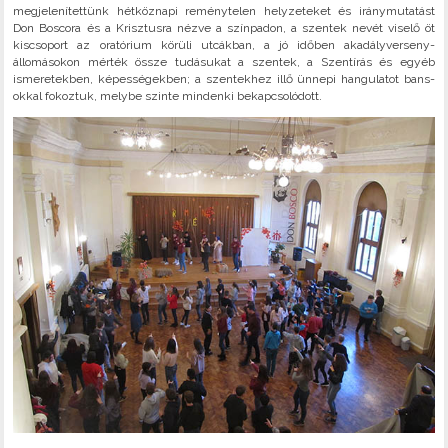
megjelenítettünk hétköznapi reménytelen helyzeteket és iránymutatást
Don Boscora és a Krisztusra nézve a színpadon, a szentek nevét viselő öt
kiscsoport az oratórium körüli utcákban, a jó időben akadályverseny-
állomásokon mérték össze tudásukat a szentek, a Szentírás és egyéb
ismeretekben, képességekben; a szentekhez illő ünnepi hangulatot bans-
okkal fokoztuk, melybe szinte mindenki bekapcsolódott.