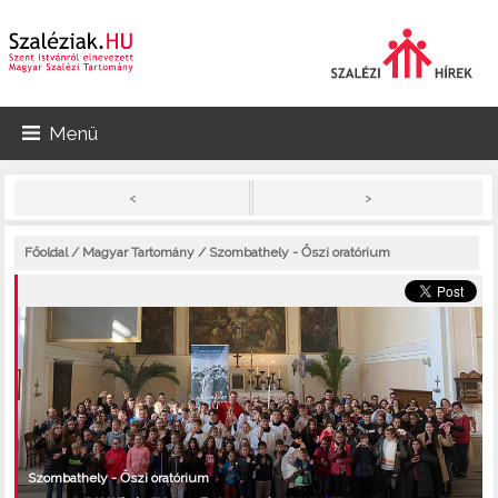
Menü
>
<
Főoldal
/
Magyar Tartomány
/ Szombathely - Őszi oratórium
Szombathely - Őszi oratórium