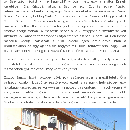
„A Szentségimádást ki ne hagyjuk!” – óva intett egy animátor. Ennek
keretében Óra Krisztián atya, a Szombathelyi Egyházmegye ifjúsági
referense idehozott nekünk ragyogó, fiatal szenteket elmélkedésében: Savio
Szent Domonkos, Boldog Carlo Acutis, és az október 24-én boldoggá avatott
Sandra Sabattini-t. Száztíz imádkozó gyermek és fiatal felemelő látvány volt,
miközben fellszállt az ének és a tömjénfüst az ügyes zenész és ministráns
fiatalok szolgálatában. A második napon a lelki fénypont a szentmise volt
Andrásfalvy János tartományfőnök atya celebrálásában. Albera Pál, Don Bosco
második utódja halálának a 100. évfordulójára emlékezve idén a
prédikációban és egy ajándékba hagyott roll-uppal felhívott arra, hogy „Két
biztos támpont van az ég felé vezető úton: a bűnbánat és az Eucharisztia.”
Továbbá voltak sportversenyek, kézműveskedés stb., melyekhez a
lendületet az iskolai menzán és idősebb szalézi munkatárs angyalaink
biztosították gyümölccsel, megkent kenyérrel.
Boldog Sándor István október 26-i, 107. születésnapja is megihletett. Ő a
vallásos irodalom buzgó terjesztője volt, ezért is az egyik helyiségben egy
fakultatív képvetítés és könyvvásár kínálkozott az oratóriumi napok végén. A
könyveket illetően főként don Bosco iránt érdeklődtek többen, több
képregény és életrajz, de a módszerét ismertető könyv is a gyermekek,
fiatalok, animátorképzésben résztvevők, idős munkatársak birtokába került.