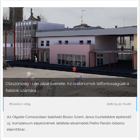
Olaszország - Leó pápa üzenete: Az oratóriumok létfontosságúak a
fiatalok számára...
#Szalézi világ
2026-03-10, Kedd
Az Olgiate Comascóban található Bosco Szent János tiszteletére építendő
új, komplexum alapkövének letétele alkalmából Pietro Parolin bíboros
államtitkár..