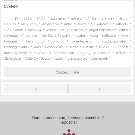
Címkék
•
•
•
•
•
•
•
•
•
•
1%
28EK
29.EK
adomány
advent
Afrika
ajándék
akció
•
•
•
•
•
•
•
alapítás
alapítvány
Albertfalva
áldás
áldozat
alkalmazás
állandó
•
•
•
•
•
állás
álom
Amerika
Amoris Laetitia-családév
Ángel Fernández Artime
•
•
•
•
•
•
•
animátor
Argentína
Ars Sacra Fesztivál
avatás
Ázsia
beiktatás
béke
•
•
•
•
•
betegség
bevándorlók
bíboros
bicentenárium
boldoggáavatás
•
•
•
•
•
•
boldoggáavatási eljárás
BoscoFeszt
börtön
Brazília
búcsú
Budapest
•
•
•
•
•
bűnmegelőzés
bűvészet
Centenárium
cigány pasztoráció
cirkusz
•
•
•
•
• ...
Clarisseum
Colle Don Bosco
család
csapatépítés
cserkészek
Összes címke
>
<
Bármi kérdése van, keressen bennünket!
Kapcsolat