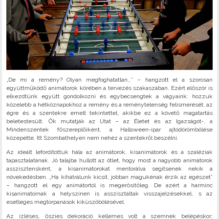
„De mi a remény? Olyan megfoghatatlan…” – hangzott el a szorosan
együttműködő animátorok körében a tervezés szakaszában. Ezért először is
elkezdtünk együtt gondolkozni és egybecsengtek a vágyaink: hozzuk
közelebb a hétköznapokhoz a remény és a reménytelenség felismerését, az
égre és a szentekre emelt tekintettel, akikbe ez a követő magatartás
beletestesült. Ők mutatják az Utat – az Életet és az Igazságot-, a
Mindenszentek főszereplőiként, a Halloween-ipar ajtódörömbölése
közepette. Itt Szombathelyen nem nehéz a szentekről beszélni.
Az ideált lefordítottuk hála az animátorok, kisanimátorok és a szaléziak
tapasztalatának. Jó talajba hullott az ötlet, hogy most a nagyobb animátorok
asszisztensként, a kisanimátorokat mentorálva segítsenek nekik a
növekedésben. „Ha kihátrálunk kicsit, jobban magukénak érzik az egészet”
– hangzott el egy animátortól is megerősítőleg. De azért a harminc
kisanimátornak a helyszínen is asszisztáltak visszajelzésekkel, s az
esetleges megtorpanások kiküszöbölésével.
Az ízléses, őszies dekoráció kellemes volt a szemnek belépéskor;