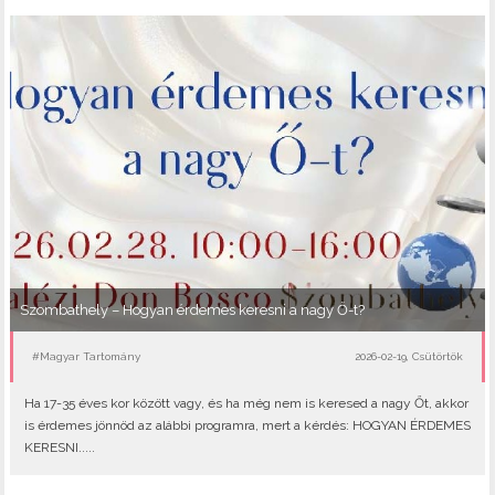
Szombathely – Hogyan érdemes keresni a nagy Ő-t?
#Magyar Tartomány
2026-02-19, Csütörtök
Ha 17-35 éves kor között vagy, és ha még nem is keresed a nagy Őt, akkor
is érdemes jönnöd az alábbi programra, mert a kérdés: HOGYAN ÉRDEMES
KERESNI.....