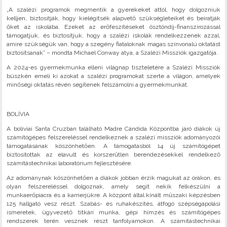
„A szalézi programok megmentik a gyerekeket attól, hogy dolgozniuk
kelljen, biztosítják, hogy kielégítsék alapvető szükségleteiket és beíratják
őket az iskolába. Ezeket az erőfeszítéseket ösztöndíj-finanszírozással
támogatjuk, és biztosítjuk, hogy a szalézi iskolák rendelkezzenek azzal,
amire szükségük van, hogy a szegény fiataloknak magas színvonalú oktatást
biztosítsanak” – mondta Michael Conway atya, a Szalézi Missziók igazgatója.
A 2024-es gyermekmunka elleni világnap tiszteletére a Szalézi Missziók
büszkén emeli ki azokat a szalézi programokat szerte a világon, amelyek
minőségi oktatás révén segítenek felszámolni a gyermekmunkát.
BOLÍVIA
A bolíviai Santa Cruzban található Madre Cándida Központba járó diákok új
számítógépes felszereléssel rendelkeznek a szalézi missziók adományozói
támogatásának köszönhetően. A támogatásból 14 új számítógépet
biztosítottak az elavult és korszerűtlen berendezésekkel rendelkező
számítástechnikai laboratórium fejlesztésére.
Az adománynak köszönhetően a diákok jobban érzik magukat az órákon, és
olyan felszereléssel dolgoznak, amely segít nekik felkészülni a
munkaerőpiacra és a karrierjükre. A központ által kínált műszaki képzésben
125 hallgató vesz részt. Szabás- és ruhakészítés, átfogó szépségápolási
ismeretek, ügyvezető titkári munka, gépi hímzés és számítógépes
rendszerek terén vesznek részt tanfolyamokon. A számítástechnikai