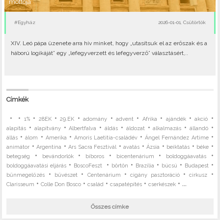
mottója
#Egyház
2026-01-01, Csütörtök
XIV. Leó pápa üzenete arra hív minket, hogy „utasítsuk el az erőszak és a
háború logikáját” egy „lefegyverzett és lefegyverző” választásért,..
Címkék
•
•
•
•
•
•
•
•
•
•
1%
28EK
29.EK
adomány
advent
Afrika
ajándék
akció
•
•
•
•
•
•
•
alapítás
alapítvány
Albertfalva
áldás
áldozat
alkalmazás
állandó
•
•
•
•
•
állás
álom
Amerika
Amoris Laetitia-családév
Ángel Fernández Artime
•
•
•
•
•
•
•
animátor
Argentína
Ars Sacra Fesztivál
avatás
Ázsia
beiktatás
béke
•
•
•
•
•
betegség
bevándorlók
bíboros
bicentenárium
boldoggáavatás
•
•
•
•
•
•
boldoggáavatási eljárás
BoscoFeszt
börtön
Brazília
búcsú
Budapest
•
•
•
•
•
bűnmegelőzés
bűvészet
Centenárium
cigány pasztoráció
cirkusz
•
•
•
•
• ...
Clarisseum
Colle Don Bosco
család
csapatépítés
cserkészek
Összes címke