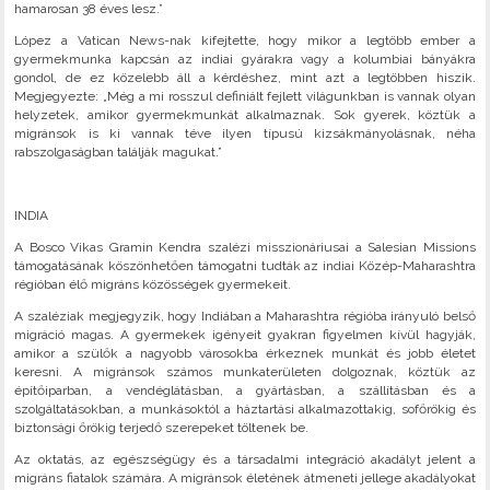
hamarosan 38 éves lesz.”
López a Vatican News-nak kifejtette, hogy mikor a legtöbb ember a
gyermekmunka kapcsán az indiai gyárakra vagy a kolumbiai bányákra
gondol, de ez közelebb áll a kérdéshez, mint azt a legtöbben hiszik.
Megjegyezte: „Még a mi rosszul definiált fejlett világunkban is vannak olyan
helyzetek, amikor gyermekmunkát alkalmaznak. Sok gyerek, köztük a
migránsok is ki vannak téve ilyen típusú kizsákmányolásnak, néha
rabszolgaságban találják magukat.”
INDIA
A Bosco Vikas Gramin Kendra szalézi misszionáriusai a Salesian Missions
támogatásának köszönhetően támogatni tudták az indiai Közép-Maharashtra
régióban élő migráns közösségek gyermekeit.
A szaléziak megjegyzik, hogy Indiában a Maharashtra régióba irányuló belső
migráció magas. A gyermekek igényeit gyakran figyelmen kívül hagyják,
amikor a szülők a nagyobb városokba érkeznek munkát és jobb életet
keresni. A migránsok számos munkaterületen dolgoznak, köztük az
építőiparban, a vendéglátásban, a gyártásban, a szállításban és a
szolgáltatásokban, a munkásoktól a háztartási alkalmazottakig, sofőrökig és
biztonsági őrökig terjedő szerepeket töltenek be.
Az oktatás, az egészségügy és a társadalmi integráció akadályt jelent a
migráns fiatalok számára. A migránsok életének átmeneti jellege akadályokat