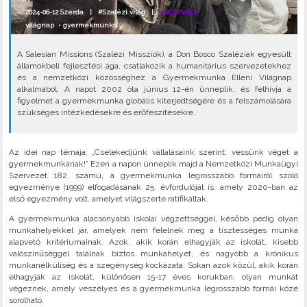
2024-06-12 Szerda |
#Szalézi világ
|
ARCHIVÁLT
világnap
•
gyermekmunka
•
A Salesian Missions (Szalézi Missziók), a Don Bosco Szaléziak egyesült
államokbeli fejlesztési ága, csatlakozik a humanitárius szervezetekhez
és a nemzetközi közösséghez a Gyermekmunka Elleni Világnap
alkalmából. A napot 2002 óta június 12-én ünneplik, és felhívja a
figyelmet a gyermekmunka globális kiterjedtségére és a felszámolására
szükséges intézkedésekre és erőfeszítésekre.
Az idei nap témája: „Cselekedjünk vállalásaink szerint: vessünk véget a
gyermekmunkának!” Ezen a napon ünneplik majd a Nemzetközi Munkaügyi
Szervezet 182. számú, a gyermekmunka legrosszabb formáiról szóló
egyezménye (1999) elfogadásának 25. évfordulóját is, amely 2020-ban az
első egyezmény volt, amelyet világszerte ratifikáltak.
A gyermekmunka alacsonyabb iskolai végzettséggel, később pedig olyan
munkahelyekkel jár, amelyek nem felelnek meg a tisztességes munka
alapvető kritériumainak. Azok, akik korán elhagyják az iskolát, kisebb
valószínűséggel találnak biztos munkahelyet, és nagyobb a krónikus
munkanélküliség és a szegénység kockázata. Sokan azok közül, akik korán
elhagyják az iskolát, különösen 15-17 éves korukban, olyan munkát
végeznek, amely veszélyes és a gyermekmunka legrosszabb formái közé
sorolható.