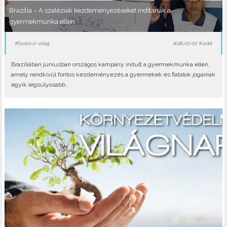
Brazília – A szaléziak kezdeményezéseket indítanak a
gyermekmunka ellen
#Szalézi világ
2026-07-07, Kedd
Brazíliában júniusban országos kampány indult a gyermekmunka ellen,
amely rendkívül fontos kezdeményezés a gyermekek és fiatalok jogainak
egyik legsúlyosabb..