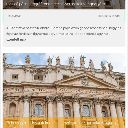
XIV. Leó pápa kirográf rendelete a Gyermekek Világnapjáról
#Egyház
2026-02-17, Kedd
A Szentatya osztozik elődje, Ferenc pápa azon gondoskodásában, hogy az
Egyház fordítson figyelmet a gyermekekre, többek között egy nekik
szentelt nap..
„Békesség mindnyájatoknak” – a 2026. január 1-jei béke világnapja