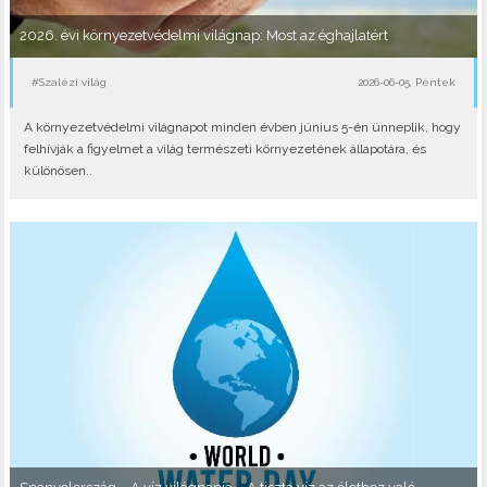
2026. évi környezetvédelmi világnap: Most az éghajlatért
#Szalézi világ
2026-06-05, Péntek
A környezetvédelmi világnapot minden évben június 5-én ünneplik, hogy
felhívják a figyelmet a világ természeti környezetének állapotára, és
különösen..