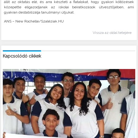
állít az oktatás elé, és arra készteti a fiatalokat, hogy gyakori költözések
közepette eligazodjanak az iskolai beiratkozások útvesztőjében, ami
gyakran destabilizálja tanulmányi útjukat.
ANS – New Rochelle/Szaléziak.HU
Vissza az oldal tetejére
Kapcsolódó cikkek