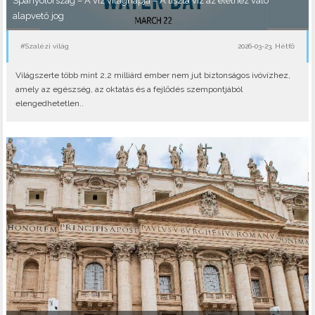
Spanyolország – A víz világnapja – A tiszta víz az élethez való
alapvető jog
#Szalézi világ
2026-03-23, Hétfő
Világszerte több mint 2,2 milliárd ember nem jut biztonságos ivóvízhez,
amely az egészség, az oktatás és a fejlődés szempontjából
elengedhetetlen..