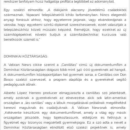
rendszer tanfolyam húsz hallgatója profitál a legtöbbet az adományból.
Egy szalézi elmondta: „A diákjaink alacsony jövedelmű családokból
származnak, Yapacaní településeiről Ichilo tartományban. Nincs elegendő
anyagi forrásuk ahhoz, hogy egyetemre járjanak, vagy elvándoroljanak a
városba, hogy egyetemi szintű diplomát szerezhessenek, ezért választják a
településükhöz közeli műszaki képzést. Reméljük, hogy ezekkel az új
számítógépekkel növelni tudjuk a számítástechnikai kurzusra való
beiratkozók számát is.”
DOMINIKAI KÖZTÁRSASÁG
A Vatican News cikke szerint a „Canillitas” című új dokumentumfilm a
Dominikai Köztársaságban dolgozó több mint 340 000 gyereknek ad hangot.
A dokumentumfilm középpontjában hat gyermek sorsa, a Canillitas con Don
Bosco szalézi szervezet, a program alapítója és a gyerekeket segítő
pedagógusok állnak.
Alberto López Herrero producer elmagyarázta a canillitas szó jelentését,
amely azoknak a gyerekeknek az elnevezése, akik sok latin-amerikai
országban a „las canillas” vagy a lábuk mozgatásával próbálnak megélhetést
keresni maguknak és családjuknak. A Vatican Newsnak elmondta:
„Kétévente készítünk egy dokumentumfilmet, amely a világ egy másik
országában játszódik, hogy tájékoztassunk, elítéljünk és felhívjuk a
figyelmet egy bizonyos megsértett gyermekjogra. Ez a szó adta a nevét a
Dominikai Köztársaságban elindított első szalézi projektnek is, amely