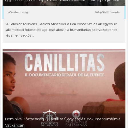
#Szalézi világ
2024-06-12, Szerda
A Salesian Missions (Szalézi Missziók), a Don Bosco Szaléziak egyesült
államokbeli fejlesztési ága, csatlakozik a humanitárius szervezetekhez
és a nemzetközi..
Dominikai Köztársaság - „Cantillitas” egy szalézi dokumentumfilm a
Vatikánban