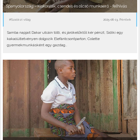
Spanyolország – Kiskorúak: csendes és olcsó munkaerő - felhívás
#Szalézi világ
2025-06-13, Péntek
Samba napjait Dakar utcáin tölti, és járókelőktől kér pénzt; Sidiki egy
kakaóültetvényen dolgozik Elefántcsontparton; Colette
gyermekmunkásként egy gazdag..