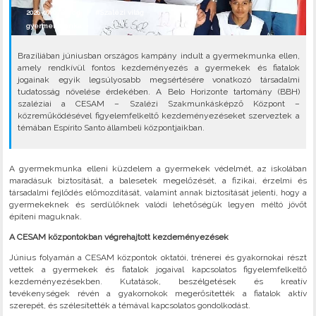
2026-07-07 Kedd |
#Szalézi világ
gyermekmunka
•
Brazíliában júniusban országos kampány indult a gyermekmunka ellen,
amely rendkívül fontos kezdeményezés a gyermekek és fiatalok
jogainak egyik legsúlyosabb megsértésére vonatkozó társadalmi
tudatosság növelése érdekében. A Belo Horizonte tartomány (BBH)
szaléziai a CESAM – Szalézi Szakmunkásképző Központ –
közreműködésével figyelemfelkeltő kezdeményezéseket szerveztek a
témában Espírito Santo állambeli központjaikban.
A gyermekmunka elleni küzdelem a gyermekek védelmét, az iskolában
maradásuk biztosítását, a balesetek megelőzését, a fizikai, érzelmi és
társadalmi fejlődés előmozdítását, valamint annak biztosítását jelenti, hogy a
gyermekeknek és serdülőknek valódi lehetőségük legyen méltó jövőt
építeni maguknak.
A CESAM központokban végrehajtott kezdeményezések
Június folyamán a CESAM központok oktatói, trénerei és gyakornokai részt
vettek a gyermekek és fiatalok jogaival kapcsolatos figyelemfelkeltő
kezdeményezésekben. Kutatások, beszélgetések és kreatív
tevékenységek révén a gyakornokok megerősítették a fiatalok aktív
szerepét, és szélesítették a témával kapcsolatos gondolkodást.