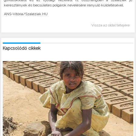
gondoskodást és az ifjúsági vezetést is, összhangban a szaléziak jó
keresztények és becsületes polgárok nevelésére irányuló küldetésével.
ANS-Vitória/Szaléziak.HU
Vissza az oldal tetejére
Kapcsolódó cikkek