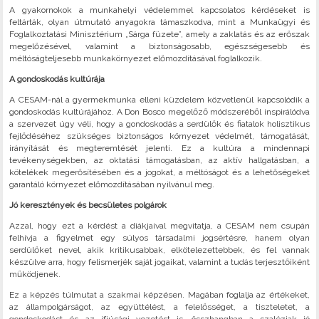
A gyakornokok a munkahelyi védelemmel kapcsolatos kérdéseket is
feltárták, olyan útmutató anyagokra támaszkodva, mint a Munkaügyi és
Foglalkoztatási Minisztérium „Sárga füzete”, amely a zaklatás és az erőszak
megelőzésével, valamint a biztonságosabb, egészségesebb és
méltóságteljesebb munkakörnyezet előmozdításával foglalkozik.
A gondoskodás kultúrája
A CESAM-nál a gyermekmunka elleni küzdelem közvetlenül kapcsolódik a
gondoskodás kultúrájához. A Don Bosco megelőző módszeréből inspirálódva
a szervezet úgy véli, hogy a gondoskodás a serdülők és fiatalok holisztikus
fejlődéséhez szükséges biztonságos környezet védelmét, támogatását,
irányítását és megteremtését jelenti. Ez a kultúra a mindennapi
tevékenységekben, az oktatási támogatásban, az aktív hallgatásban, a
kötelékek megerősítésében és a jogokat, a méltóságot és a lehetőségeket
garantáló környezet előmozdításában nyilvánul meg.
Jó keresztények és becsületes polgárok
Azzal, hogy ezt a kérdést a diákjaival megvitatja, a CESAM nem csupán
felhívja a figyelmet egy súlyos társadalmi jogsértésre, hanem olyan
serdülőket nevel, akik kritikusabbak, elkötelezettebbek, és fel vannak
készülve arra, hogy felismerjék saját jogaikat, valamint a tudás terjesztőiként
működjenek.
Ez a képzés túlmutat a szakmai képzésen. Magában foglalja az értékeket,
az állampolgárságot, az együttélést, a felelősséget, a tiszteletet, a