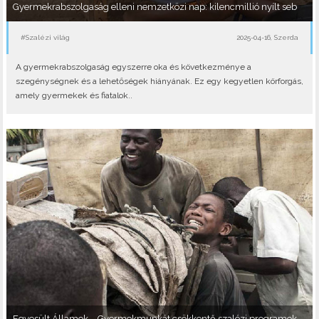
Gyermekrabszolgaság elleni nemzetközi nap: kilencmillió nyílt seb
#Szalézi világ
2025-04-16, Szerda
A gyermekrabszolgaság egyszerre oka és következménye a
szegénységnek és a lehetőségek hiányának. Ez egy kegyetlen körforgás,
amely gyermekek és fiatalok..
Egyesült Államok – Gyermekmunkát csökkentő szalézi programok