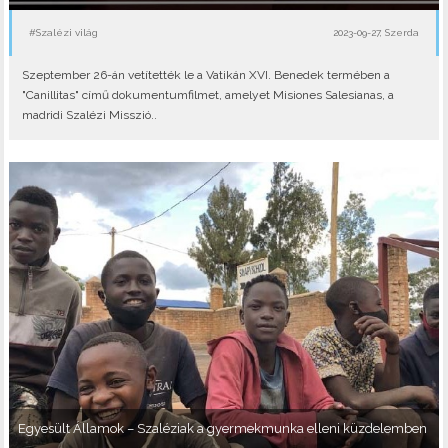
#Szalézi világ
2023-09-27, Szerda
Szeptember 26-án vetítették le a Vatikán XVI. Benedek termében a
"Canillitas" című dokumentumfilmet, amelyet Misiones Salesianas, a
madridi Szalézi Misszió..
Egyesült Államok – Szaléziak a gyermekmunka elleni küzdelemben