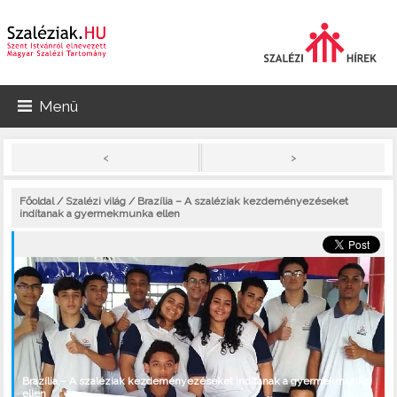
Menü
>
<
Főoldal
/
Szalézi világ
/ Brazília – A szaléziak kezdeményezéseket
indítanak a gyermekmunka ellen
Brazília – A szaléziak kezdeményezéseket indítanak a gyermekmunka
ellen