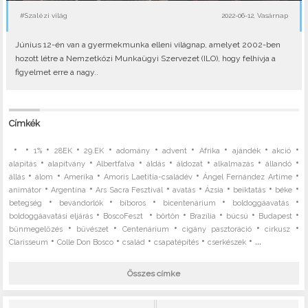
#Szalézi világ
2022-06-12, Vasárnap
Június 12-én van a gyermekmunka elleni világnap, amelyet 2002-ben
hozott létre a Nemzetközi Munkaügyi Szervezet (ILO), hogy felhívja a
figyelmet erre a nagy..
Címkék
•
•
•
•
•
•
•
•
•
•
1%
28EK
29.EK
adomány
advent
Afrika
ajándék
akció
•
•
•
•
•
•
•
alapítás
alapítvány
Albertfalva
áldás
áldozat
alkalmazás
állandó
•
•
•
•
•
állás
álom
Amerika
Amoris Laetitia-családév
Ángel Fernández Artime
•
•
•
•
•
•
•
animátor
Argentína
Ars Sacra Fesztivál
avatás
Ázsia
beiktatás
béke
•
•
•
•
•
betegség
bevándorlók
bíboros
bicentenárium
boldoggáavatás
•
•
•
•
•
•
boldoggáavatási eljárás
BoscoFeszt
börtön
Brazília
búcsú
Budapest
•
•
•
•
•
bűnmegelőzés
bűvészet
Centenárium
cigány pasztoráció
cirkusz
•
•
•
•
• ...
Clarisseum
Colle Don Bosco
család
csapatépítés
cserkészek
Összes címke