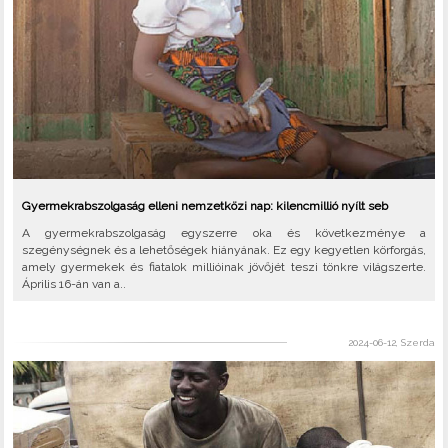
Gyermekrabszolgaság elleni nemzetközi nap: kilencmillió nyílt seb
A gyermekrabszolgaság egyszerre oka és következménye a
szegénységnek és a lehetőségek hiányának. Ez egy kegyetlen körforgás,
amely gyermekek és fiatalok millióinak jövőjét teszi tönkre világszerte.
Április 16-án van a..
2024-06-12, Szerda