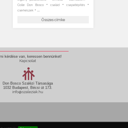
•
•
•
Colle Don Bosco
család
csapatépítés
• ...
cserkészek
Összes címke
mi kérdése van, keressen bennünket!
Kapcsolat
Don Bosco Szalézi Társasága
1032 Budapest, Bécsi út 173.
info@szaleziak.hu