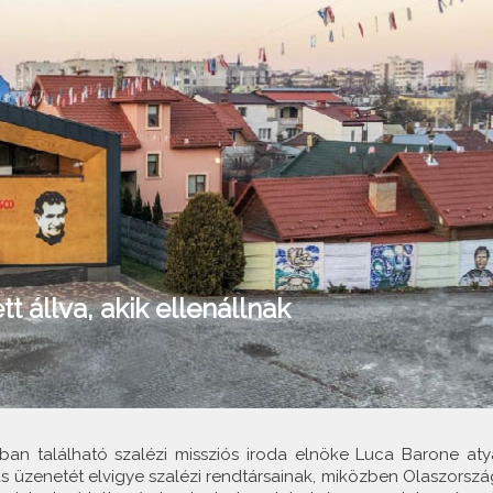
t állva, akik ellenállnak
ban található szalézi missziós iroda elnöke Luca Barone aty
tás üzenetét elvigye szalézi rendtársainak, miközben Olaszorszá