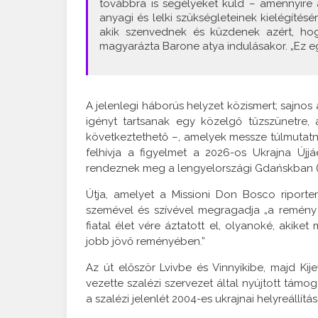
továbbra is segélyeket küld – amennyire
anyagi és lelki szükségleteinek kielégítésé
akik szenvednek és küzdenek azért, hog
magyarázta Barone atya indulásakor. „Ez eg
A jelenlegi háborús helyzet közismert; sajno
igényt tartsanak egy közelgő tűzszünetre,
következtethető –, amelyek messze túlmuta
felhívja a figyelmet a 2026-os Ukrajna Újjá
rendeznek meg a lengyelországi Gdańskban (
Útja, amelyet a Missioni Don Bosco riporte
szemével és szívével megragadja „a remény 
fiatal élet vére áztatott el, olyanoké, akik
jobb jövő reményében.”
Az út először Lvivbe és Vinnyikibe, majd Kij
vezette szalézi szervezet által nyújtott tám
a szalézi jelenlét 2004-es ukrajnai helyreállítás