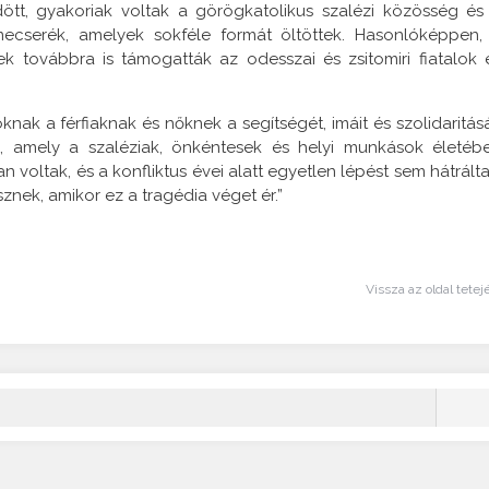
ött, gyakoriak voltak a görögkatolikus szalézi közösség és
ecserék, amelyek sokféle formát öltöttek. Hasonlóképpen,
ek továbbra is támogatták az odesszai és zsitomiri fiatalok 
 a férfiaknak és nőknek a segítségét, imáit és szolidaritásá
n, amely a szaléziak, önkéntesek és helyi munkások életéb
 voltak, és a konfliktus évei alatt egyetlen lépést sem hátrálta
nek, amikor ez a tragédia véget ér.”
Vissza az oldal tetej