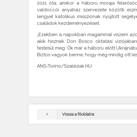
2021 óta, amikor a háború moraja felerősöd
valdoccói anyaház szervezete közötti eszm
lengyel katolikus missziónak nyújtott segély
családok kezdeményezéseit.
„Ezekben a napokban magammal viszem azoknak
akik hisznek Don Bosco oktatási víziójába
testesül meg. Ők már a háború előtt Ukrajnában
Biztos vagyok benne, hogy még mindig ott lesz
ANS-Torino/Szaléziak.HU
<
Vissza a főoldalra