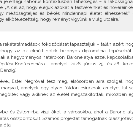
 a jelenlegi háborús kontextusban lehetséges – a lakosságna
re. „A cél az, hogy elérjük azokat a testvéreinket és nővéreinket
y méltóságteljes és békés mindennapi életet élhessenek” 
y elkötelezettség, hogy reményt vigyünk a világ utcáira.”
s a rakétatámadások fokozódását tapasztaljuk – talán azért, ho
 ahogy az az elmúlt hetek bizonyos diplomáciai lépéseiből 
tnak a hagyományos határokon. Barone atya ezzel kapcsolatb
építési Konferenciára , amelyet 2026. június 25. és 26. közö
Danzig).
rével, Ester Negróval tesz meg, elsősorban arra szolgál, ho
magvait, amelyek egy olyan földön csíráznak, amelyet túl s
et megöltek vagy akiknek az életét megszakították, miközben e
evbe és Zsitomirba viszi őket, a városokba, ahol a Barone at
ogatás összpontosult. Számos projektet támogatnak olasz jótev
a óta.