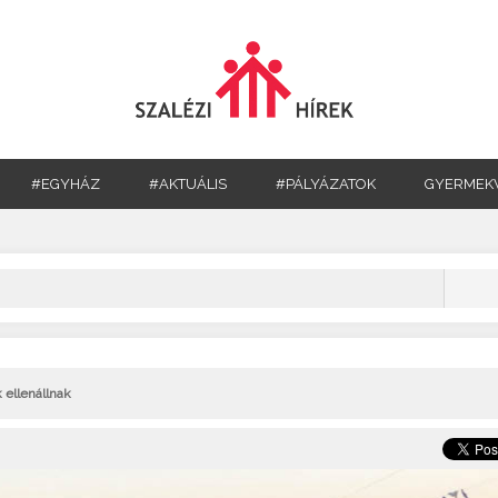
#EGYHÁZ
#AKTUÁLIS
#PÁLYÁZATOK
GYERMEK
 ellenállnak