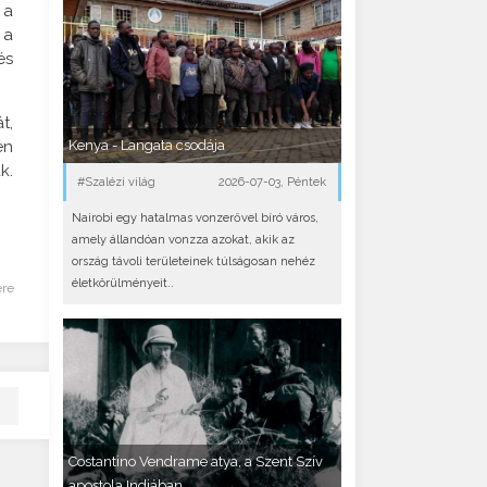
 a
 a
és
t,
en
Kenya - Langata csodája
k.
#Szalézi világ
2026-07-03, Péntek
Nairobi egy hatalmas vonzerővel bíró város,
amely állandóan vonzza azokat, akik az
ország távoli területeinek túlságosan nehéz
életkörülményeit..
ére
Costantino Vendrame atya, a Szent Szív
apostola Indiában