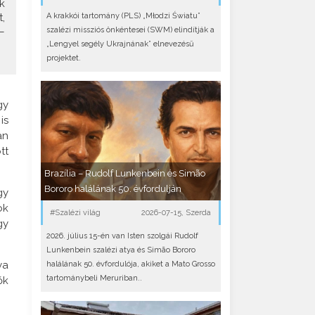
k
A krakkói tartomány (PLS) „Młodzi Światu”
,
szalézi missziós önkéntesei (SWM) elindítják a
–
„Lengyel segély Ukrajnának” elnevezésű
projektet.
gy
is
an
tt
Brazília – Rudolf Lunkenbein és Simão
Bororo halálának 50. évfordulján
gy
ok
#Szalézi világ
2026-07-15, Szerda
gy
2026. július 15-én van Isten szolgái Rudolf
Lunkenbein szalézi atya és Simão Bororo
ya
halálának 50. évfordulója, akiket a Mato Grosso
tartománybeli Meruriban..
ők