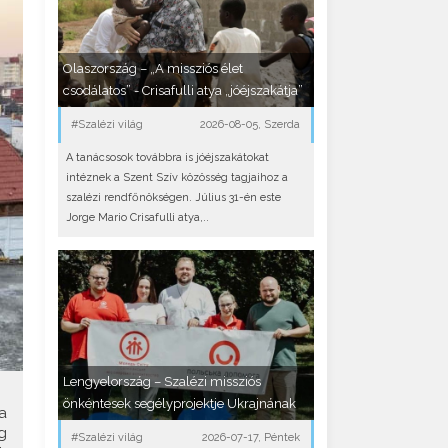
Olaszország – „A missziós élet
csodálatos” - Crisafulli atya „jóéjszakátja”
#Szalézi világ
2026-08-05, Szerda
A tanácsosok továbbra is jóéjszakátokat
intéznek a Szent Szív közösség tagjaihoz a
szalézi rendfőnökségen. Július 31-én este
Jorge Mario Crisafulli atya,..
Lengyelország – Szalézi missziós
önkéntesek segélyprojektje Ukrajnának
a
g
#Szalézi világ
2026-07-17, Péntek