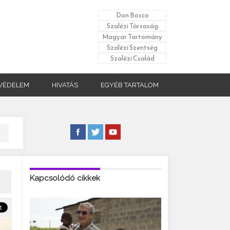
Don Bosco
Szalézi Társaság
Magyar Tartomány
Szalézi Szentség
Szalézi Család
VÉDELEM
HIVATÁS
EGYÉB TARTALOM
Kapcsolódó cikkek