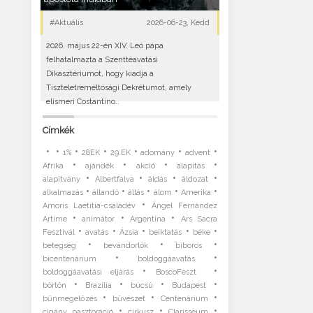
#Aktuális
2026-06-23, Kedd
2026. május 22-én XIV. Leó pápa
felhatalmazta a Szenttéavatási
Dikasztériumot, hogy kiadja a
Tiszteletreméltósági Dekrétumot, amely
elismeri Costantino..
Címkék
•
•
•
•
•
•
•
1%
28EK
29.EK
adomány
advent
•
•
•
•
Afrika
ajándék
akció
alapítás
•
•
•
•
alapítvány
Albertfalva
áldás
áldozat
•
•
•
•
•
alkalmazás
állandó
állás
álom
Amerika
•
Amoris Laetitia-családév
Ángel Fernández
•
•
•
Artime
animátor
Argentína
Ars Sacra
•
•
•
•
•
Fesztivál
avatás
Ázsia
beiktatás
béke
•
•
•
betegség
bevándorlók
bíboros
•
•
bicentenárium
boldoggáavatás
•
•
boldoggáavatási eljárás
BoscoFeszt
•
•
•
•
börtön
Brazília
búcsú
Budapest
•
•
•
bűnmegelőzés
bűvészet
Centenárium
•
•
•
cigány pasztoráció
cirkusz
Clarisseum