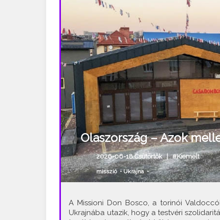
Olaszország – Azok mellet
2026-06-18 Csütörtök |
#Kiemelt
misszió
•
Ukrajna
•
A Missioni Don Bosco, a torinói Valdoccó
Ukrajnába utazik, hogy a testvéri szolidari