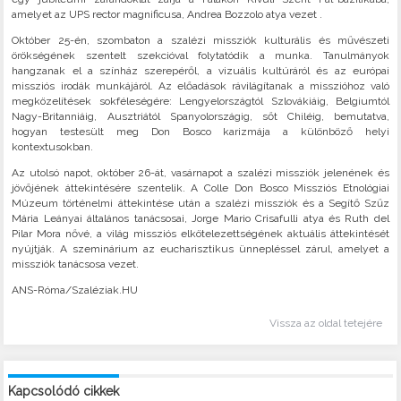
amelyet az UPS rector magnificusa, Andrea Bozzolo atya vezet .
Október 25-én, szombaton a szalézi missziók kulturális és művészeti
örökségének szentelt szekcióval folytatódik a munka. Tanulmányok
hangzanak el a színház szerepéről, a vizuális kultúráról és az európai
missziós irodák munkájáról. Az előadások rávilágítanak a misszióhoz való
megközelítések sokféleségére: Lengyelországtól Szlovákiáig, Belgiumtól
Nagy-Britanniáig, Ausztriától Spanyolországig, sőt Chiléig, bemutatva,
hogyan testesült meg Don Bosco karizmája a különböző helyi
kontextusokban.
Az utolsó napot, október 26-át, vasárnapot a szalézi missziók jelenének és
jövőjének áttekintésére szentelik. A Colle Don Bosco Missziós Etnológiai
Múzeum történelmi áttekintése után a szalézi missziók és a Segítő Szűz
Mária Leányai általános tanácsosai, Jorge Mario Crisafulli atya és Ruth del
Pilar Mora nővé, a világ missziós elkötelezettségének aktuális áttekintését
nyújtják. A szeminárium az eucharisztikus ünnepléssel zárul, amelyet a
missziók tanácsosa vezet.
ANS-Róma/Szaléziak.HU
Vissza az oldal tetejére
Kapcsolódó cikkek