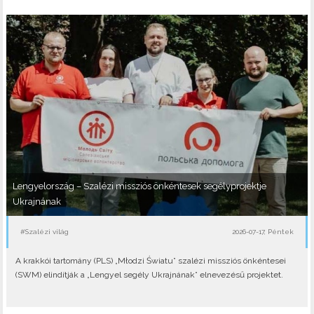
Lengyelország – Szalézi missziós önkéntesek segélyprojektje
Ukrajnának
#Szalézi világ
2026-07-17, Péntek
A krakkói tartomány (PLS) „Młodzi Światu” szalézi missziós önkéntesei
(SWM) elindítják a „Lengyel segély Ukrajnának” elnevezésű projektet.