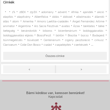
Címkék
•
•
•
•
•
•
•
•
•
•
1%
28EK
29.EK
adomány
advent
Afrika
ajándék
akció
•
•
•
•
•
•
•
alapítás
alapítvány
Albertfalva
áldás
áldozat
alkalmazás
állandó
•
•
•
•
•
állás
álom
Amerika
Amoris Laetitia-családév
Ángel Fernández Artime
•
•
•
•
•
•
•
animátor
Argentína
Ars Sacra Fesztivál
avatás
Ázsia
beiktatás
béke
•
•
•
•
•
betegség
bevándorlók
bíboros
bicentenárium
boldoggáavatás
•
•
•
•
•
•
boldoggáavatási eljárás
BoscoFeszt
börtön
Brazília
búcsú
Budapest
•
•
•
•
•
bűnmegelőzés
bűvészet
Centenárium
cigány pasztoráció
cirkusz
•
•
•
•
• ...
Clarisseum
Colle Don Bosco
család
csapatépítés
cserkészek
Összes címke
>
<
Bármi kérdése van, keressen bennünket!
Kapcsolat