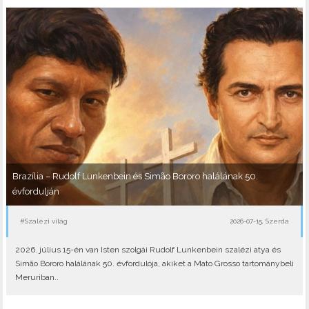
Brazília – Rudolf Lunkenbein és Simão Bororo halálának 50.
évfordulján
#Szalézi világ
2026-07-15, Szerda
2026. július 15-én van Isten szolgái Rudolf Lunkenbein szalézi atya és
Simão Bororo halálának 50. évfordulója, akiket a Mato Grosso tartománybeli
Meruriban..