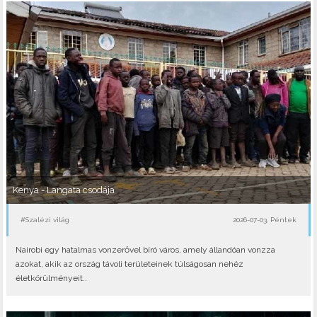
Kenya - Langata csodája
#Szalézi világ
2026-07-03, Péntek
Nairobi egy hatalmas vonzerővel bíró város, amely állandóan vonzza
azokat, akik az ország távoli területeinek túlságosan nehéz
életkörülményeit..