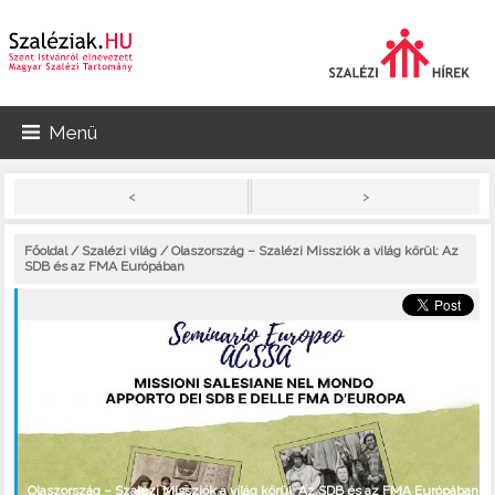
Menü
>
<
Főoldal
/
Szalézi világ
/ Olaszország – Szalézi Missziók a világ körül: Az
SDB és az FMA Európában
Olaszország – Szalézi Missziók a világ körül: Az SDB és az FMA Európában