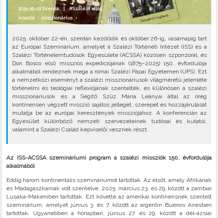
2025-10-22 Szerda |
#Szalézi világ
misszió
•
misszionárius
•
2025. október 22-én, szerdán kezdődik és október 26-ig, vasárnapig tart
az Európai Szeminárium, amelyet a Szalézi Történeti Intézet (ISS) és a
Szalézi Történelemtudósok Egyesülete (ACSSA) közösen szponzorál, és
Don Bosco első missziós expedíciójának (1875–2025) 150. évfordulója
alkalmából rendeznek mega a római Szalézi Pápai Egyetemen (UPS). Ezt
a nemzetközi eseményt a szalézi misszionáriusok világméretű jelenléte
történelmi és teológiai reflexiójának szentelték, és különösen a szalézi
misszionáriusok és a Segítő Szűz Mária Leányai által az öreg
kontinensen végzett misszió sajátos jellegét, szerepét és hozzájárulását
mutatja be az európai keresztények missziójához. A konferencián az
Egyesület különböző nemzeti szervezeteinek tudósai és kutatói,
valamint a Szalézi Család képviselői vesznek részt.
Az ISS-ACSSA szemináriumi program a szalézi missziók 150. évfordulója
alkalmából
Eddig három kontinentális szemináriumot tartottak. Az elsőt, amely Afrikának
és Madagaszkárnak volt szentelve, 2025. március 23. és 29. között a zambiai
Lusaka-Makeniben tartották. Ezt követte az amerikai kontinensnek szentelt
szeminárium, amelyet június 3. és 7. között az argentin Buenos Airesben
tartottak. Ugyanebben a hónapban, június 27. és 29. között a dél-ázsiai