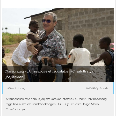
Olaszország – „A missziós élet csodálatos” - Crisafulli atya
„jóéjszakátja”
#Szalézi világ
2026-08-05, Szerda
A tanácsosok továbbra is jóéjszakátokat intéznek a Szent Szív közösség
tagjaihoz a szalézi rendfőnökségen. Július 31-én este Jorge Mario
Crisafulli atya,..