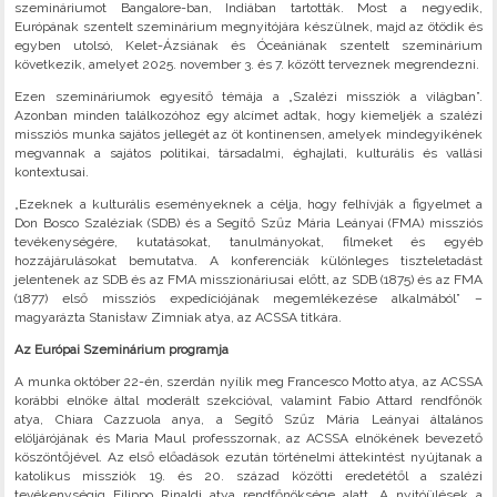
szemináriumot Bangalore-ban, Indiában tartották. Most a negyedik,
Európának szentelt szeminárium megnyitójára készülnek, majd az ötödik és
egyben utolsó, Kelet-Ázsiának és Óceániának szentelt szeminárium
következik, amelyet 2025. november 3. és 7. között terveznek megrendezni.
Ezen szemináriumok egyesítő témája a „Szalézi missziók a világban”.
Azonban minden találkozóhoz egy alcímet adtak, hogy kiemeljék a szalézi
missziós munka sajátos jellegét az öt kontinensen, amelyek mindegyikének
megvannak a sajátos politikai, társadalmi, éghajlati, kulturális és vallási
kontextusai.
„Ezeknek a kulturális eseményeknek a célja, hogy felhívják a figyelmet a
Don Bosco Szaléziak (SDB) és a Segítő Szűz Mária Leányai (FMA) missziós
tevékenységére, kutatásokat, tanulmányokat, filmeket és egyéb
hozzájárulásokat bemutatva. A konferenciák különleges tiszteletadást
jelentenek az SDB és az FMA misszionáriusai előtt, az SDB (1875) és az FMA
(1877) első missziós expedíciójának megemlékezése alkalmából” –
magyarázta Stanisław Zimniak atya, az ACSSA titkára.
Az Európai Szeminárium programja
A munka október 22-én, szerdán nyílik meg Francesco Motto atya, az ACSSA
korábbi elnöke által moderált szekcióval, valamint Fabio Attard rendfőnök
atya, Chiara Cazzuola anya, a Segítő Szűz Mária Leányai általános
elöljárójának és Maria Maul professzornak, az ACSSA elnökének bevezető
köszöntőjével. Az első előadások ezután történelmi áttekintést nyújtanak a
katolikus missziók 19. és 20. század közötti eredetétől a szalézi
tevékenységig Filippo Rinaldi atya rendfőnöksége alatt. A nyitóülések a