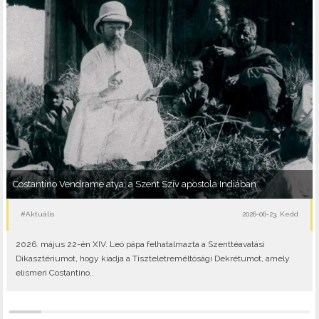
Costantino Vendrame atya, a Szent Szív apostola Indiában
#Aktuális
2026-06-23, Kedd
2026. május 22-én XIV. Leó pápa felhatalmazta a Szenttéavatási
Dikasztériumot, hogy kiadja a Tiszteletreméltósági Dekrétumot, amely
elismeri Costantino..