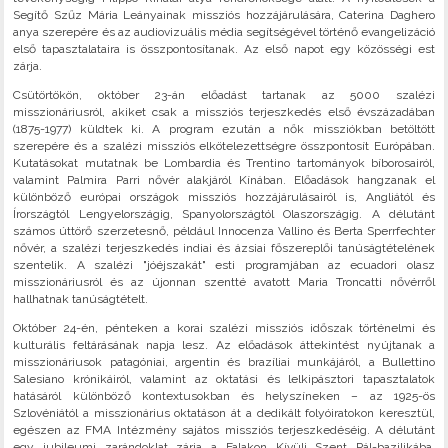
Segítő Szűz Mária Leányainak missziós hozzájárulására, Caterina Daghero
anya szerepére és az audiovizuális média segítségével történő evangelizáció
első tapasztalataira is összpontosítanak. Az első napot egy közösségi est
zárja.
Csütörtökön, október 23-án előadást tartanak az 5000 szalézi
misszionáriusról, akiket csak a missziós terjeszkedés első évszázadában
(1875-1977) küldtek ki. A program ezután a nők missziókban betöltött
szerepére és a szalézi missziós elkötelezettségre összpontosít Európában.
Kutatásokat mutatnak be Lombardia és Trentino tartományok bíborosairól,
valamint Palmira Parri nővér alakjáról Kínában. Előadások hangzanak el
különböző európai országok missziós hozzájárulásairól is, Angliától és
Írországtól Lengyelországig, Spanyolországtól Olaszországig. A délutánt
számos úttörő szerzetesnő, például Innocenza Vallino és Berta Sperrfechter
nővér, a szalézi terjeszkedés indiai és ázsiai főszereplői tanúságtételének
szentelik. A szalézi "jóéjszakát" esti programjában az ecuadori olasz
misszionáriusról és az újonnan szentté avatott Maria Troncatti nővérről
hallhatnak tanúságtételt.
Október 24-én, pénteken a korai szalézi missziós időszak történelmi és
kulturális feltárásának napja lesz. Az előadások áttekintést nyújtanak a
misszionáriusok patagóniai, argentin és brazíliai munkájáról, a Bullettino
Salesiano krónikáiról, valamint az oktatási és lelkipásztori tapasztalatok
hatásáról különböző kontextusokban és helyszíneken – az 1925-ös
Szlovéniától a misszionárius oktatáson át a dedikált folyóiratokon keresztül,
egészen az FMA Intézmény sajátos missziós terjeszkedéséig. A délutánt
egy jubileumi zarándoklat zárja a Falakon Kívüli Szent Pál-bazilikába,