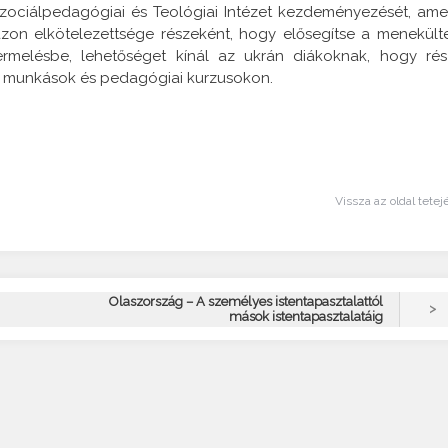
zociálpedagógiai és Teológiai Intézet kezdeményezését, ame
 azon elkötelezettsége részeként, hogy elősegítse a menekült
rmelésbe, lehetőséget kínál az ukrán diákoknak, hogy rés
s munkások és pedagógiai kurzusokon.
Vissza az oldal tetej
Olaszország – A személyes istentapasztalattól
>
mások istentapasztalatáig