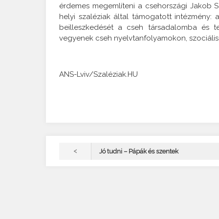
érdemes megemlíteni a csehországi Jakob S
helyi szaléziak által támogatott intézmény:
beilleszkedését a cseh társadalomba és te
vegyenek cseh nyelvtanfolyamokon, szociáli
ANS-Lviv/Szaléziak.HU
<
Jó tudni – Pápák és szentek