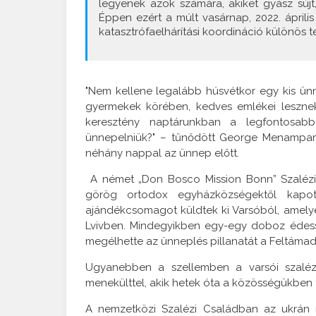
legyenek azok számára, akiket gyász sújt,
Éppen ezért a múlt vasárnap, 2022. áprili
katasztrófaelhárítási koordináció különös te
"Nem kellene legalább húsvétkor egy kis ün
gyermekek körében, kedves emlékei leszne
keresztény naptárunkban a legfontosab
ünnepelniük?" – tűnődött George Menamparamp
néhány nappal az ünnep előtt.
A német „Don Bosco Mission Bonn” Szalézi 
görög ortodox egyházközségektől kapott
ajándékcsomagot küldtek ki Varsóból, amelyek
Lvivben. Mindegyikben egy-egy doboz édess
megélhette az ünneplés pillanatát a Feltámado
Ugyanebben a szellemben a varsói szaléz
menekülttel, akik hetek óta a közösségükben
A nemzetközi Szalézi Családban az ukrán 