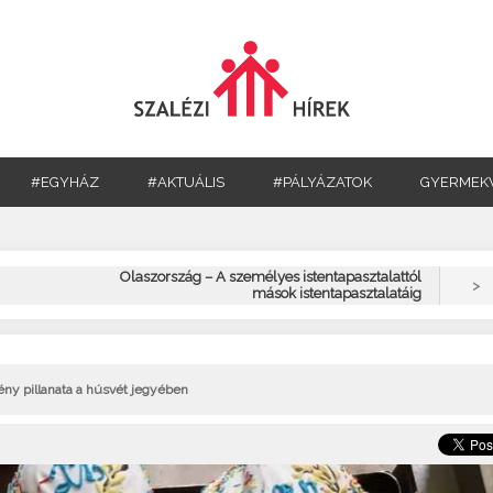
#EGYHÁZ
#AKTUÁLIS
#PÁLYÁZATOK
GYERMEK
Olaszország – A személyes istentapasztalattól
>
mások istentapasztalatáig
ny pillanata a húsvét jegyében