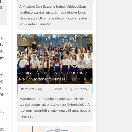
.
A Missioni Don Bosco, a torinói Valdoccóban
i
található szalézi missziós iroda elnöke Luca
Barone atya Ukrajnába utazik, hogy a testvéri
szolidaritás üzenetét..
 a
ly
it
je
Ukrajna – A Narnia szalézi líceum húsz
ző
éve: Egy történet folytatása
00
oz
#Szalézi világ
2026-04-09, Csütörtök
re
Márciusban ünnepelte az odesszai „Narnia”
szalézi líceum alapításának 20. évfordulóját. A
jubileum örömteli alkalommá vált arra, hogy a
os
hála, az..
át