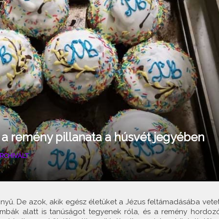
 a remény pillanata a húsvét jegyében
RCHIVÁLT
yű. De azok, akik egész életüket a Jézus feltámadásába vetet
 bombák alatt is tanúságot tegyenek róla, és a remény hordozó