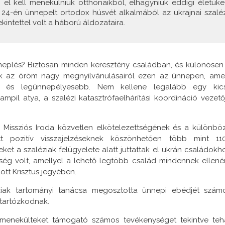
 el kell menekülniük otthonaikból, elhagyniuk eddigi életüket
s 24-én ünnepelt ortodox húsvét alkalmából az ukrajnai szaléz
kintettel volt a háború áldozataira.
neplés? Biztosan minden keresztény családban, és különösen
k az öröm nagy megnyilvánulásairól ezen az ünnepen, ame
b és legünnepélyesebb. Nem kellene legalább egy kics
il atya, a szalézi katasztrófaelhárítási koordináció vezető
Missziós Iroda közvetlen elkötelezettségének és a különbö
 pozitív visszajelzéseknek köszönhetően több mint 11
et a szaléziak felügyelete alatt juttattak el ukrán családokh
ég volt, amellyel a lehető legtöbb család mindennek ellené
tt Krisztus jegyében.
iak tartományi tanácsa megosztotta ünnepi ebédjét szám
 tartózkodnak.
menekülteket támogató számos tevékenységet tekintve teh