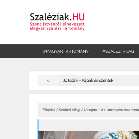
#MAGYAR TARTOMÁNY
#SZALÉZI VILÁG
<
Jó tudni – Pápák és szentek
Főoldal
/
Szalézi világ
/ Ukrajna – Az ünneplés és a remé