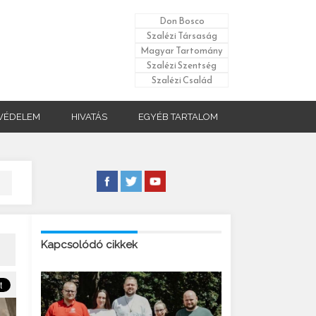
Don Bosco
Szalézi Társaság
Magyar Tartomány
Szalézi Szentség
Szalézi Család
VÉDELEM
HIVATÁS
EGYÉB TARTALOM
Kapcsolódó cikkek