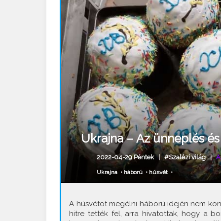
Ukrajna – Az ünneplés és
2022-04-29 Péntek |
#Szalézi világ
|
A
Ukrajna
•
háború
•
húsvét
•
A húsvétot megélni háború idején nem könn
hitre tették fel, arra hivatottak, hogy a