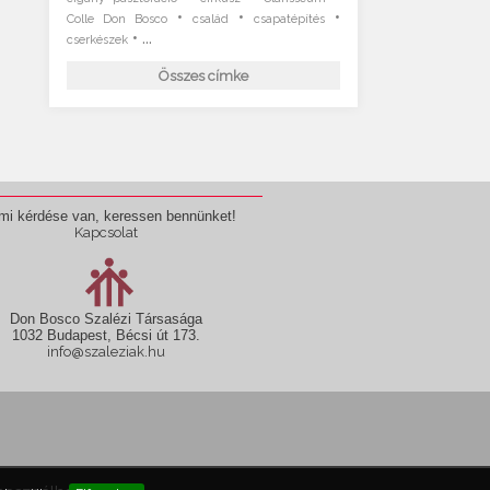
•
•
•
Colle Don Bosco
család
csapatépítés
• ...
cserkészek
Összes címke
mi kérdése van, keressen bennünket!
Kapcsolat
Don Bosco Szalézi Társasága
1032 Budapest, Bécsi út 173.
info@szaleziak.hu