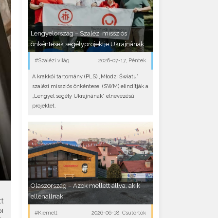
Lengyelország – Szalézi missziós
önkéntesek segélyprojektje Ukrajnának
#Szalézi világ
2026-07-17, Péntek
A krakkói tartomány (PLS) „Młodzi Światu”
szalézi missziós önkéntesei (SWM) elindítják a
„Lengyel segély Ukrajnának” elnevezésű
projektet.
Olaszország – Azok mellett állva, akik
ellenállnak
t
i
#Kiemelt
2026-06-18, Csütörtök