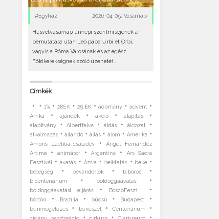
#Egyház
2026-04-05, Vasárnap
Húsvétvasárnap ünnepi szentmiséjének a
bemutatása után Leó pápa Urbi et Orbi,
vagyis a Róma Városának és az egész
Földkerekségnek szóló üzenetét..
Címkék
•
•
•
•
•
•
•
1%
28EK
29.EK
adomány
advent
•
•
•
•
Afrika
ajándék
akció
alapítás
•
•
•
•
alapítvány
Albertfalva
áldás
áldozat
•
•
•
•
•
alkalmazás
állandó
állás
álom
Amerika
•
Amoris Laetitia-családév
Ángel Fernández
•
•
•
Artime
animátor
Argentína
Ars Sacra
•
•
•
•
•
Fesztivál
avatás
Ázsia
beiktatás
béke
•
•
•
betegség
bevándorlók
bíboros
•
•
bicentenárium
boldoggáavatás
•
•
boldoggáavatási eljárás
BoscoFeszt
•
•
•
•
börtön
Brazília
búcsú
Budapest
•
•
•
bűnmegelőzés
bűvészet
Centenárium
•
•
•
cigány pasztoráció
cirkusz
Clarisseum