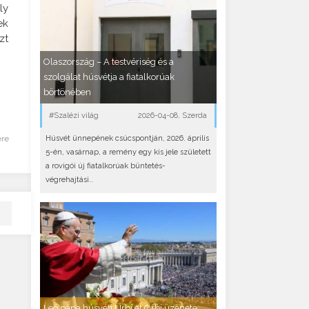
ly
ek
zt
Olaszország – A testvériség és a
szolgálat húsvétja a fiatalkorúak
börtönében
#Szalézi világ
2026-04-08, Szerda
Húsvét ünnepének csúcspontján, 2026. április
ére
5-én, vasárnap, a remény egy kis jele született
a rovigói új fiatalkorúak büntetés-
végrehajtási..
Leó pápa húsvéti Urbi et Orbi üzenete