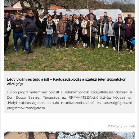
Légy vidám és tedd a jót! – Kertgazdálkodás a szalézi jelenlétpontokon
26/03/31
Újabb programelemmel bővült a Jelenlétpontok szolgáltatásrendszere: A
Don Bosco Szalézi Társasága az RRF-MMSZA-2.0.0.2-24 kódszámú,
„Helyi sajátosságokon alapuló munkaszocializáció és készségfejlesztő
programok támogatása”..
2026-03-13, Péntek