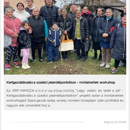
Kertgazdálkodás a szalézi jelenlétpontotkon - mintakertek workshop
Az RRF-MMSZA-2.0.0.2-24-2024-00005 "Légy vidám és tedd a jót! -
Kertgazdálkodás a szalézi jelenlétpontotkon" projekt során a mintakertek
workshopjait Sipos gazda tartja, amely minden hónapban üde színfoltot és
nagyon sok ismeretet hoz a..
2025-11-17, Hétfő