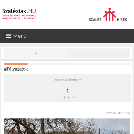
Menü
<
#Pályázatok
Vissza a főoldalra
1
2
3
4
>>
2026-04-28, Kedd