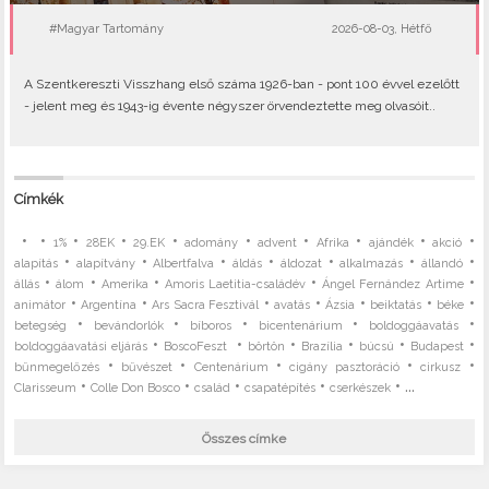
#Magyar Tartomány
2026-08-03, Hétfő
A Szentkereszti Visszhang első száma 1926-ban - pont 100 évvel ezelőtt
- jelent meg és 1943-ig évente négyszer örvendeztette meg olvasóit..
Címkék
•
•
•
•
•
•
•
•
•
•
1%
28EK
29.EK
adomány
advent
Afrika
ajándék
akció
•
•
•
•
•
•
•
alapítás
alapítvány
Albertfalva
áldás
áldozat
alkalmazás
állandó
•
•
•
•
•
állás
álom
Amerika
Amoris Laetitia-családév
Ángel Fernández Artime
•
•
•
•
•
•
•
animátor
Argentína
Ars Sacra Fesztivál
avatás
Ázsia
beiktatás
béke
•
•
•
•
•
betegség
bevándorlók
bíboros
bicentenárium
boldoggáavatás
•
•
•
•
•
•
boldoggáavatási eljárás
BoscoFeszt
börtön
Brazília
búcsú
Budapest
•
•
•
•
•
bűnmegelőzés
bűvészet
Centenárium
cigány pasztoráció
cirkusz
•
•
•
•
• ...
Clarisseum
Colle Don Bosco
család
csapatépítés
cserkészek
Összes címke