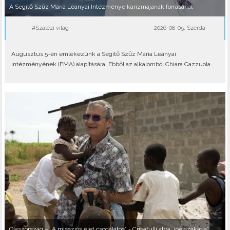
A Segítő Szűz Mária Leányai Intézménye karizmájának forrásánál
#Szalézi világ
2026-08-05, Szerda
Augusztus 5-én emlékezünk a Segítő Szűz Mária Leányai
Intézményének (FMA) alapítására. Ebből az alkalomból Chiara Cazzuola..
Olaszország – „A missziós élet csodálatos” - Crisafulli atya „jóéjszakátja”