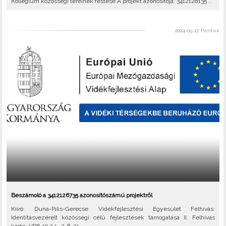
Kollégium közösségi tereinek festése A projekt azonosítója: 3412128135 ..
2024-05-17, Péntek
Beszámoló a 3412126735 azonosítószámú projektről
Kiíró: Duna-Pilis-Gerecse Vidékfejlesztési Egyesület Felhívás:
Identitásvezérelt közösségi célú fejlesztések támogatása II. Felhívás