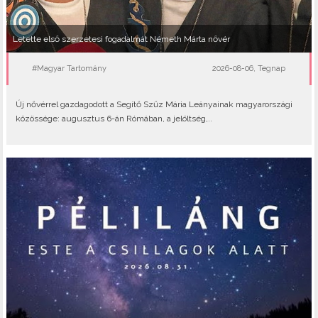
Letette első szerzetesi fogadalmát Németh Márta nővér
#Magyar Tartomány
2026-08-06, Tegnap
Új nővérrel gazdagodott a Segítő Szűz Mária Leányainak magyarországi
közössége: augusztus 6-án Rómában, a jelöltség,..