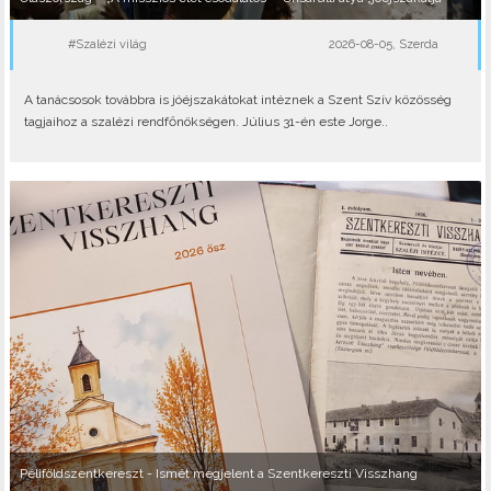
#Szalézi világ
2026-08-05, Szerda
A tanácsosok továbbra is jóéjszakátokat intéznek a Szent Szív közösség
tagjaihoz a szalézi rendfőnökségen. Július 31-én este Jorge..
Péliföldszentkereszt - Ismét megjelent a Szentkereszti Visszhang