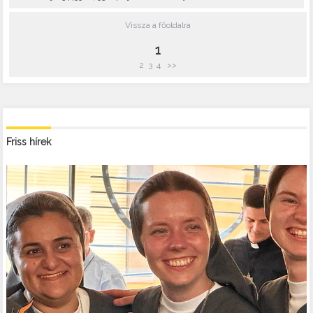
Vissza a főoldalra
1
2
3
4
>>
Friss hírek