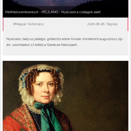
Péliföldszentkereszt - PÉLILÁNG - Nyárzáró a csillagok alatt
#Magyar Tartomány
2026-08-06, Tegnap
Nyárzáró, batyus jellegű, grillezős estre hívnak mindenkit augusztus 29-
én, szombaton 17 órától a Gerecse Natúrpark..