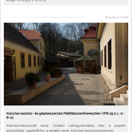
kódja: VP6-19.2.1.-2-8-21
2024-03-12, Kedd
Konyhai eszköz- és gépbeszerzés Péliföldszentkereszten VP6-19.2.1.-2-
8-21
Kedvezményezett neve: Szalézi Lelkigyakorlatos Ház, a projekt
azonosítója: 3445508753, a projekt neve: Konyhai eszközbeszerzés.