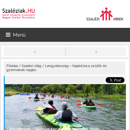
Menü
>
<
Főoldal
/
Szalézi világ
/ Lengyelország – Kajaktúra a szülők és
gyermekek napján
Lengyelország – Kajaktúra a szülők és gyermekek napján