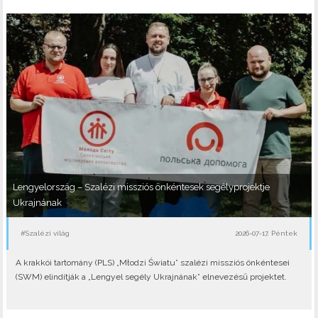
Lengyelország – Szalézi missziós önkéntesek segélyprojektje
Ukrajnának
#Szalézi világ
2026-07-17, Péntek
A krakkói tartomány (PLS) „Młodzi Światu” szalézi missziós önkéntesei
(SWM) elindítják a „Lengyel segély Ukrajnának” elnevezésű projektet.