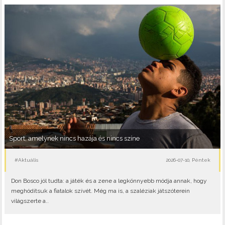
Sport, amelynek nincs hazája és nincs színe
#Aktuális
2026-07-10, Péntek
Don Bosco jól tudta: a játék és a zene a legkönnyebb módja annak, hogy
meghódítsuk a fiatalok szívét. Még ma is, a szaléziak játszóterein
világszerte a..