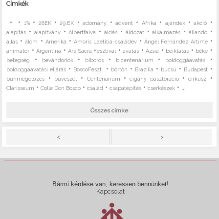
Címkék
•
•
•
•
•
•
•
•
•
•
1%
28EK
29.EK
adomány
advent
Afrika
ajándék
akció
•
•
•
•
•
•
•
alapítás
alapítvány
Albertfalva
áldás
áldozat
alkalmazás
állandó
•
•
•
•
•
állás
álom
Amerika
Amoris Laetitia-családév
Ángel Fernández Artime
•
•
•
•
•
•
•
animátor
Argentína
Ars Sacra Fesztivál
avatás
Ázsia
beiktatás
béke
•
•
•
•
•
betegség
bevándorlók
bíboros
bicentenárium
boldoggáavatás
•
•
•
•
•
•
boldoggáavatási eljárás
BoscoFeszt
börtön
Brazília
búcsú
Budapest
•
•
•
•
•
bűnmegelőzés
bűvészet
Centenárium
cigány pasztoráció
cirkusz
•
•
•
•
• ...
Clarisseum
Colle Don Bosco
család
csapatépítés
cserkészek
Összes címke
>
<
Bármi kérdése van, keressen bennünket!
Kapcsolat