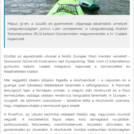
2025-06-03 Kedd |
#Szalézi világ
|
ARCHIVÁLT
sport
•
család
•
Lengyelország
•
Május 31-én, a szülők és gyermekek világnapja alkalmából, amelyet
Lengyelországban június 1-jén ünnepelnek, a Lengyelország Krakkó
Tartományához (PLS) tartozó Oświęcimben megszervezték a IV. Családi
Kajaktúrát.
Ezúttal az egyedülálló útvonal a festői Dunajec folyó mentén vezetett -
Sromowce Niżne-től Krościenko nad Dunajcemig. Több mint 17 kilométernyi
gyönyörű kaland, családi integráció, kapcsolat a természettel és
felejthetetlen kilátás!
Már reggeltől ideális időjárás fogadta a résztvevőket – a napsütés és a
gyenge szél tökéletes feltételeket teremtett a raftingoláshoz. A Pieninek
lenyűgöző tájai, a fenséges sziklák, a virágzó zöld növényzet és a folyó
természetes vadsága valóban rendkívüli hangulatot teremtett. A Dunajec –
nyugodt, de időnként szeszélyes – lehetővé tette a résztvevők számára,
hogy megtapasztalják a természet igazi erejét.
A RiverFun, az utazás technikai oldaláért felelős cég, nagyszerű munkát
végzett. A kezdetektől fogva teljes körű támogatást nyújtottak:
professzionális felszerelés, mentőmellények, részletes útmutatás és
gondoskodás az útvonalon. A résztvevők minden szakaszban biztonságban