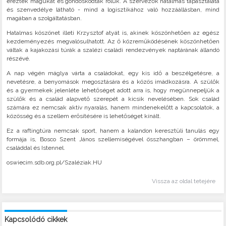
érezték magukat és gondoskodtak róluk. A szervezők hatalmas tapasztalata
és szenvedélye látható - mind a logisztikához való hozzáállásban, mind
magában a szolgáltatásban.
Hatalmas köszönet illeti Krzysztof atyát is, akinek köszönhetően az egész
kezdeményezés megvalósulhatott. Az ő közreműködésének köszönhetően
váltak a kajakozási túrák a szalézi családi rendezvények naptárának állandó
részévé.
A nap végén máglya várta a családokat, egy kis idő a beszélgetésre, a
nevetésre, a benyomások megosztására és a közös imádkozásra. A szülők
és a gyermekek jelenléte lehetőséget adott arra is, hogy megünnepeljük a
szülők és a család alapvető szerepét a kicsik nevelésében. Sok család
számára ez nemcsak aktív nyaralás, hanem mindenekelőtt a kapcsolatok, a
közösség és a szellem erősítésére is lehetőséget kínált.
Ez a raftingtúra nemcsak sport, hanem a kalandon keresztüli tanulás egy
formája is, Bosco Szent János szellemiségével összhangban – örömmel,
családdal és Istennel.
oswiecim.sdb.org.pl/Szaléziak.HU
Vissza az oldal tetejére
Kapcsolódó cikkek