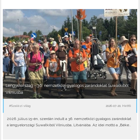
Lengyelország – 36. nemzetközi gyalogos zarándoklat Suwałkiból
Vilniusba
#Szalézi világ
2026-07-20, Hétfő
2026. július 15-én, szerdán indult a 36. nemzetközi gyalogos zarándoklat
a lengyelországi Suwałkiból Vilniusba, Litvániába. Az idei mottó a „Béke..