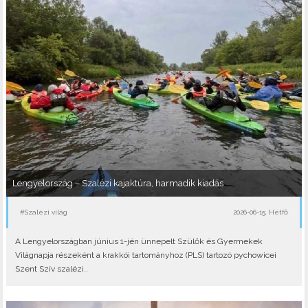
Lengyelország – Szalézi kajaktúra, harmadik kiadás
#Szalézi világ
2026-06-15, Hétfő
A Lengyelországban június 1-jén ünnepelt Szülők és Gyermekek
Világnapja részeként a krakkói tartományhoz (PLS) tartozó pychowicei
Szent Szív szalézi..