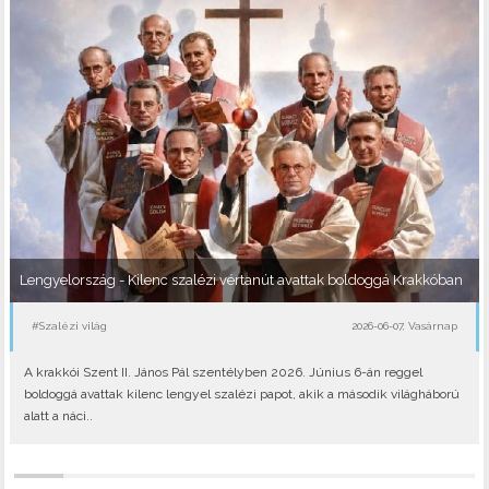
Lengyelország - Kilenc szalézi vértanút avattak boldoggá Krakkóban
#Szalézi világ
2026-06-07, Vasárnap
A krakkói Szent II. János Pál szentélyben 2026. Június 6-án reggel
boldoggá avattak kilenc lengyel szalézi papot, akik a második világháború
alatt a náci..