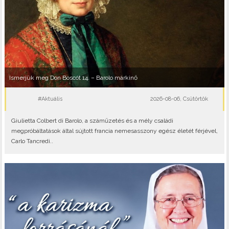
Ismerjük meg Don Boscót 14. – Barolo márkinő
#Aktuális
2026-08-06, Csütörtök
Giulietta Colbert di Barolo, a száműzetés és a mély családi
megpróbáltatások által sújtott francia nemesasszony egész életét férjével,
Carlo Tancredi..