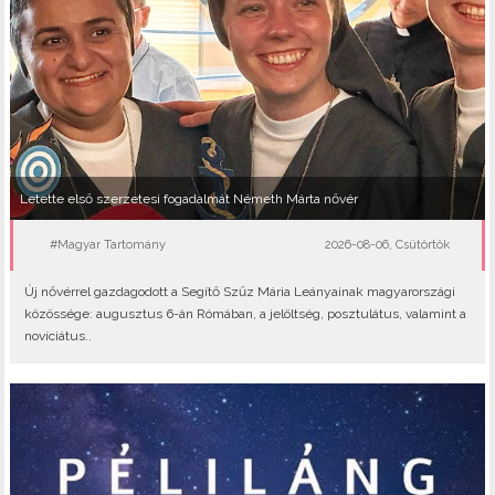
Letette első szerzetesi fogadalmát Németh Márta nővér
#Magyar Tartomány
2026-08-06, Csütörtök
Új nővérrel gazdagodott a Segítő Szűz Mária Leányainak magyarországi
közössége: augusztus 6-án Rómában, a jelöltség, posztulátus, valamint a
novíciátus..