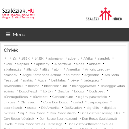
Menü
Címkék
•
•
•
•
•
•
•
•
•
1%
28EK
29.EK
adomány
advent
Afrika
ajándék
•
•
•
•
•
•
akció
alapítás
alapítvány
Albertfalva
áldás
áldozat
•
•
•
•
•
alkalmazás
állandó
állás
álom
Amerika
Amoris Laetitia-
•
•
•
•
családév
Ángel Fernández Artime
animátor
Argentína
Ars Sacra
•
•
•
•
•
•
Fesztivál
avatás
Ázsia
beiktatás
béke
betegség
•
•
•
•
bevándorlók
bíboros
bicentenárium
boldoggáavatás
boldoggáavatási
•
•
•
•
•
•
eljárás
BoscoFeszt
börtön
Brazília
búcsú
Budapest
•
•
•
•
bűnmegelőzés
bűvészet
Centenárium
cigány pasztoráció
•
•
•
•
•
cirkusz
Clarisseum
Colle Don Bosco
család
csapatépítés
•
•
•
•
•
cserkészek
csoda
DélAmerika
DélSzudán
digitális
digitális
•
•
•
•
•
oktatás
díj
Don Bosco
Don Bosco Kiadó
Don Bosco Közösségi Ház
•
•
Don Bosco Nővérek
Don Bosco Sportközpont
Don Bosco Szakképző
•
•
Iskola
Don Bosco Szalézi Társasága
Don Bosco Voltnövendékei és