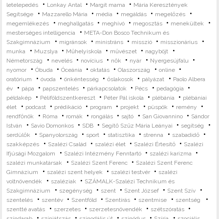
•
•
•
letelepedés
Lonkay Antal
Margit mama
Mária Keresztények
•
•
•
•
•
Segítsége
Mazzarello Mária
média
megáldás
megelőzés
•
•
•
•
•
megemlékezés
meghallgatás
meghívó
megosztás
menekültek
•
mesterséges intelligencia
META-Don Bosco Technikum és
•
•
•
•
•
Szakgimnázium
migránsok
ministráns
misszió
misszionárius
•
•
•
•
•
munka
Muzslya
Műhelyiskola
művészet
nagyböjt
•
•
•
•
•
•
Németország
nevelés
novícius
nők
nyár
Nyergesújfalu
•
•
•
•
•
•
nyomor
Óbuda
Óceánia
oktatás
Olaszország
online
•
•
•
•
•
oratórium
óvoda
önkéntesség
őslakosok
pályázat
Paolo Albera
•
•
•
•
•
•
év
pápa
papszentelés
párkapcsolatok
Pécs
pedagógia
•
•
•
•
példakép
Péliföldszentkereszt
Péter Pál iskola
plébánia
plébániai
•
•
•
•
•
•
•
élet
podcast
prédikáció
program
projekt
püspök
remény
•
•
•
•
•
•
rendfőnök
Róma
romák
rongálás
sajtó
San Giovannino
Sándor
•
•
•
•
•
István
Savio Domonkos
SDB
Segítő Szűz Mária Leányai
segítség
•
•
•
•
•
•
serdülők
Spanyolország
sport
statisztika
strenna
szabadidő
•
•
•
•
szakképzés
Szalézi Család
szalézi élet
Szalézi Értesítő
Szalézi
•
•
•
Ifjúsági Mozgalom
Szalézi Intézmény Fenntartó
szalézi karizma
•
•
szalézi munkatársak
Szalézi Szent Ferenc
Szalézi Szent Ferenc
•
•
•
Gimnázium
szalézi szent helyek
szalézi testvér
szalézi
•
•
voltnövendék
szaléziak
SZÁMALK-Szalézi Technikum és
•
•
•
•
•
Szakgimnázium
szegénység
szent
Szent József
Szent Szív
•
•
•
•
•
•
szentelés
szentév
Szentföld
Szentírás
szentmise
szentség
•
•
•
•
szentté avatás
szerzetes
szerzetesnövendék
szétszóratás
•
•
•
•
•
színdarab
színjátszás
szinodális út
szinódus
Szíria
szociális