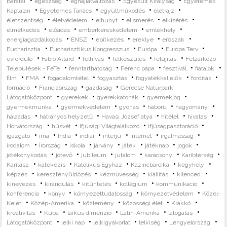
•
•
•
•
Barátai
egészség
éghajlatváltozás
Egyesült Királyság
Egyetemes
•
•
•
•
Káptalan
Egyetemes Tanács
együttműködés
életrajz
•
•
•
•
•
életszentség
életvédelem
elhunyt
elismerés
elkísérés
•
•
•
•
elmélkedés
előadás
emberkereskedelem
emlékhely
•
•
•
•
•
energiagazdálkodás
ENSZ
építkezés
ereklye
erőszak
•
•
•
•
Eucharisztia
Eucharisztikus Kongresszus
Európa
Európa Terv
•
•
•
•
•
évforduló
Fabio Attard
felhívás
felkészülés
felújítás
Felzárkózó
•
•
•
•
•
Települések - FeTe
fenntarthatóság
Ferenc pápa
fesztivál
fiatalok
•
•
•
•
•
•
film
FMA
fogadalomtétel
fogyasztás
fogyatékkal élők
fordítás
•
•
•
formáció
Franciaország
gazdaság
Gerecse Natúrpark
•
•
•
•
Látogatóközpont
gyerekek
gyerekkatonák
gyermekjog
•
•
•
•
•
gyermekmunka
gyermekvédelem
gyónás
háború
hagyomány
•
•
•
•
•
hálaadás
hátrányos helyzetű
Havasi József atya
hitélet
hivatas
•
•
•
•
Horvátország
húsvét
Ifjúsági Világtalálkozó
ifjúságpasztoráció
•
•
•
•
•
•
•
igazgató
ima
India
indiai
interjú
internet
irgalmasság
•
•
•
•
•
•
•
irodalom
Írország
iskola
járvány
játék
játéknap
jogok
•
•
•
•
•
•
jótékonykodás
jótevő
jubileum
jutalom
karácsony
Karibtérség
•
•
•
•
•
Karitász
katekézis
Katolikus Egyház
Kazincbarcika
kegyhely
•
•
•
•
•
képzés
keresztényüldözés
kézművesség
kiállítás
kilenced
•
•
•
•
•
kinevezés
kirándulás
kitüntetés
kollégium
kommunikáció
•
•
•
•
konferencia
könyv
környezettudatosság
környezetvédelem
Közel-
•
•
•
•
•
Kelet
Közép-Amerika
közlemény
közösségi élet
Krakkó
•
•
•
•
•
kreativitás
Kuba
laikus dimenzió
Latin-Amerika
látogatás
•
•
•
•
•
Látogatóközpont
lelki nap
lelkigyakorlat
lelkiség
Lengyelország