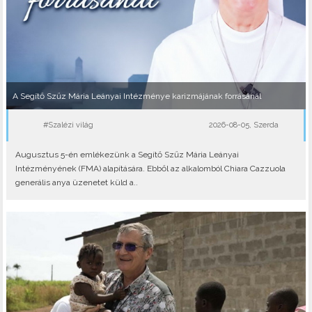
A Segítő Szűz Mária Leányai Intézménye karizmájának forrásánál
#Szalézi világ
2026-08-05, Szerda
Augusztus 5-én emlékezünk a Segítő Szűz Mária Leányai
Intézményének (FMA) alapítására. Ebből az alkalomból Chiara Cazzuola
generális anya üzenetet küld a..