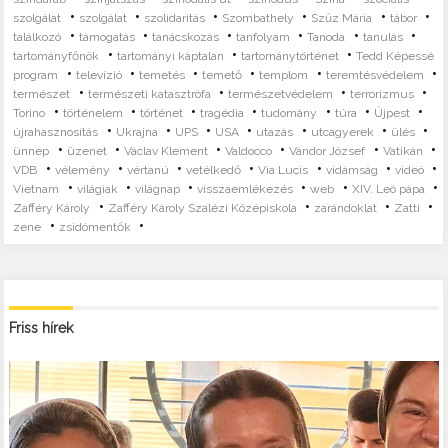
•
•
•
•
•
•
szolgálat
szolgálat
szolidaritás
Szombathely
Szűz Mária
tábor
•
•
•
•
•
•
találkozó
támogatás
tanácskozás
tanfolyam
Tanoda
tanulás
•
•
•
tartományfőnök
tartományi káptalan
tartománytörténet
Tedd Képessé
•
•
•
•
•
•
program
televízió
temetés
temető
templom
teremtésvédelem
•
•
•
•
természet
természeti katasztrófa
természetvédelem
terrorizmus
•
•
•
•
•
•
•
Torino
történelem
történet
tragédia
tudomány
túra
Újpest
•
•
•
•
•
•
•
újrahasznosítás
Ukrajna
UPS
USA
utazás
utcagyerek
ülés
•
•
•
•
•
•
ünnep
üzenet
Václav Klement
Valdocco
Vándor József
Vatikán
•
•
•
•
•
•
•
VDB
vélemény
vértanú
vetélkedő
Via Lucis
vidámság
videó
•
•
•
•
•
•
Vietnam
világiak
világnap
visszaemlékezés
web
XIV. Leó pápa
•
•
•
•
Zafféry Károly
Zafféry Károly Szalézi Középiskola
zarándoklat
Zatti
•
•
zene
zsidómentők
Friss hírek