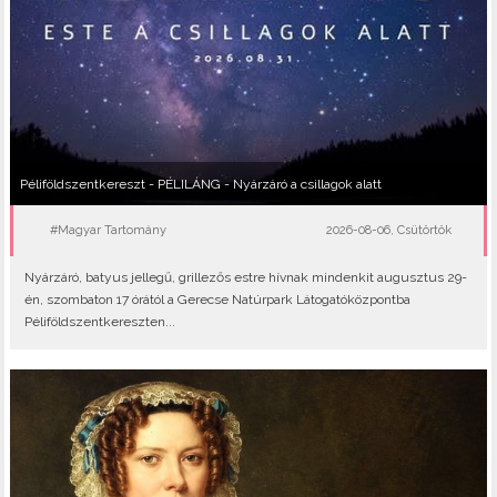
Péliföldszentkereszt - PÉLILÁNG - Nyárzáró a csillagok alatt
#Magyar Tartomány
2026-08-06, Csütörtök
Nyárzáró, batyus jellegű, grillezős estre hívnak mindenkit augusztus 29-
én, szombaton 17 órától a Gerecse Natúrpark Látogatóközpontba
Péliföldszentkereszten...