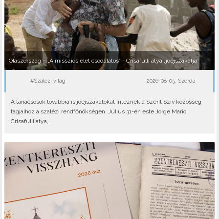
Olaszország – „A missziós élet csodálatos” - Crisafulli atya „jóéjszakátja”
#Szalézi világ
2026-08-05, Szerda
A tanácsosok továbbra is jóéjszakátokat intéznek a Szent Szív közösség
tagjaihoz a szalézi rendfőnökségen. Július 31-én este Jorge Mario
Crisafulli atya,..