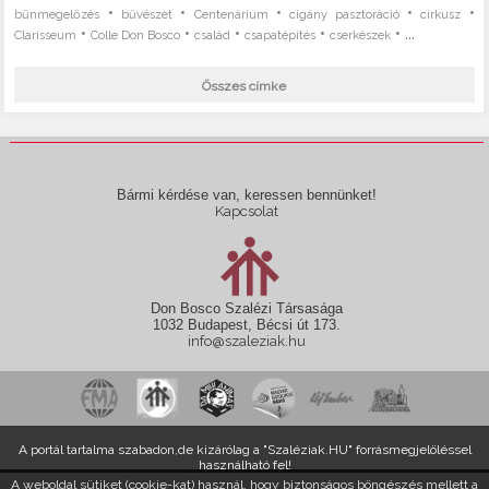
•
•
•
•
•
bűnmegelőzés
bűvészet
Centenárium
cigány pasztoráció
cirkusz
•
•
•
•
• ...
Clarisseum
Colle Don Bosco
család
csapatépítés
cserkészek
Összes címke
Bármi kérdése van, keressen bennünket!
Kapcsolat
Don Bosco Szalézi Társasága
1032 Budapest, Bécsi út 173.
info@szaleziak.hu
A portál tartalma szabadon,de kizárólag a "Szaléziak.HU" forrásmegjelöléssel
használható fel!
A weboldal sütiket (cookie-kat) használ, hogy biztonságos böngészés mellett a