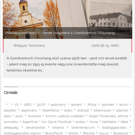
Péliföldszentkereszt - Ismét megjelent a Szentkereszti Visszhang
#Magyar Tartomány
2026-08-03, Hétfő
A Szentkereszti Visszhang első száma 1926-ban - pont 100 évvel ezelőtt
- jelent meg és 1943-ig évente négyszer örvendeztette meg olvasóit
tartalmas írásokkal és..
Címkék
•
•
•
•
•
•
•
•
•
•
1%
28EK
29.EK
adomány
advent
Afrika
ajándék
akció
•
•
•
•
•
•
•
alapítás
alapítvány
Albertfalva
áldás
áldozat
alkalmazás
állandó
•
•
•
•
•
állás
álom
Amerika
Amoris Laetitia-családév
Ángel Fernández Artime
•
•
•
•
•
•
•
animátor
Argentína
Ars Sacra Fesztivál
avatás
Ázsia
beiktatás
béke
•
•
•
•
•
betegség
bevándorlók
bíboros
bicentenárium
boldoggáavatás
•
•
•
•
•
•
boldoggáavatási eljárás
BoscoFeszt
börtön
Brazília
búcsú
Budapest