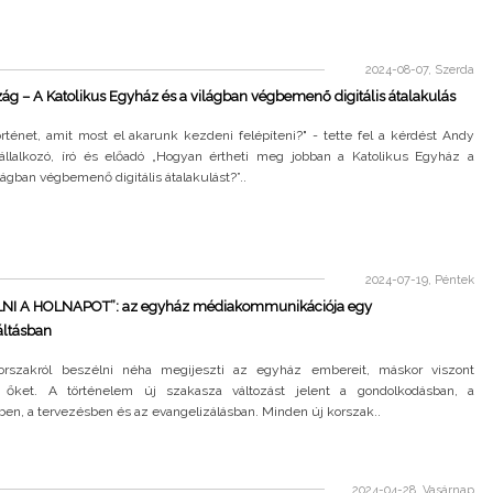
2024-08-07, Szerda
ág – A Katolikus Egyház és a világban végbemenő digitális átalakulás
rténet, amit most el akarunk kezdeni felépíteni?" - tette fel a kérdést Andy
állalkozó, író és előadó „Hogyan értheti meg jobban a Katolikus Egyház a
ágban végbemenő digitális átalakulást?”..
2024-07-19, Péntek
I A HOLNAPOT”: az egyház médiakommunikációja egy
áltásban
rszakról beszélni néha megijeszti az egyház embereit, máskor viszont
 őket. A történelem új szakasza változást jelent a gondolkodásban, a
en, a tervezésben és az evangelizálásban. Minden új korszak..
2024-04-28, Vasárnap