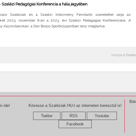
 Szalézi Pedagógiai Konferencia a hála jegyében
sco Szaléziak és a Szalézi Intézmény Fenntartó szeretettel várja az
ket 2023. november 6-án a 2023. évi Szalézi Pedagógiai Konferenciára. A
y Kazincbarcikán, a Don Bosco Sportközpontban lesz megtartva.
Vissza a főolda
Bár
n ide!
Kövesse a Szaléziak.HU-t az interneten keresztül is!
Twitter
RSS
Youtube
Facebook