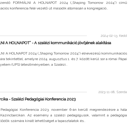
zendő FORMÁLNI A HOLNAPOT 2024 („Shaping Tomorrow 2024”) című
ciós konferencia felé vezető út második állomásán a kongregáció..
2024-02-13, Kedd
I A HOLNAPOT” - A szalézi kommunikáció jövőjének alakítása
I A HOLNAPOT 2024 („Shaping Tomorrow 2024”) elnevezésű kommunikációs
ára tekintettel, amelyre 2024. augusztus 1. és 7. között kerül sor a római Pápai
yetem (UPS) létesítményeiben, a Szalézi..
2023-11-08, Szerda
cika - Szalézi Pedagógiai Konferencia 2023
 Pedagógiai Konferencia 2023. november 6-án került megrendezésre a hála
Kazincbarcikán. Az esemény a szalézi pedagógusok, valamint a pedagógia
klődők számára kínált lehetőséget a tapasztalatok és..