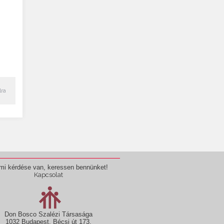
lra
mi kérdése van, keressen bennünket!
Kapcsolat
Don Bosco Szalézi Társasága
1032 Budapest, Bécsi út 173.