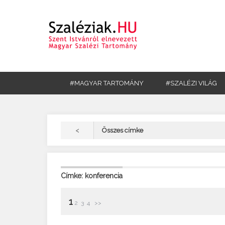
#MAGYAR TARTOMÁNY
#SZALÉZI VILÁG
<
Összes címke
Címke: konferencia
1
2
3
4
>>