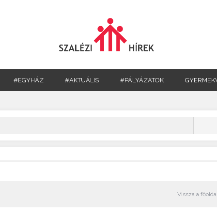
#EGYHÁZ
#AKTUÁLIS
#PÁLYÁZATOK
GYERMEK
Vissza a főolda