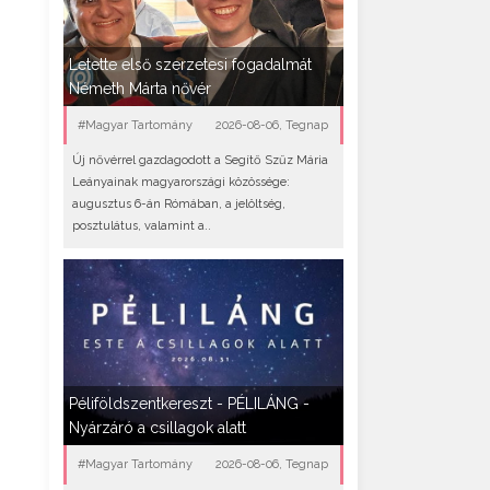
Letette első szerzetesi fogadalmát
Németh Márta nővér
#Magyar Tartomány
2026-08-06, Tegnap
Új nővérrel gazdagodott a Segítő Szűz Mária
Leányainak magyarországi közössége:
augusztus 6-án Rómában, a jelöltség,
posztulátus, valamint a..
Péliföldszentkereszt - PÉLILÁNG -
Nyárzáró a csillagok alatt
#Magyar Tartomány
2026-08-06, Tegnap