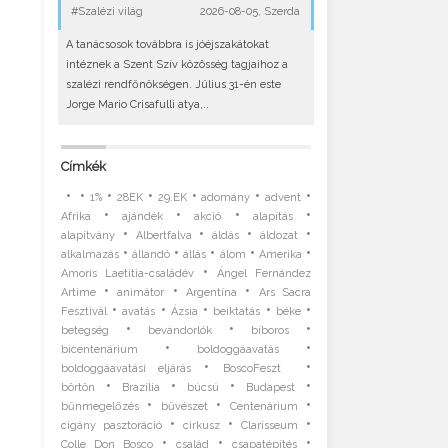
#Szalézi világ
2026-08-05, Szerda
A tanácsosok továbbra is jóéjszakátokat
intéznek a Szent Szív közösség tagjaihoz a
szalézi rendfőnökségen. Július 31-én este
Jorge Mario Crisafulli atya,..
Címkék
•
•
•
•
•
•
•
1%
28EK
29.EK
adomány
advent
•
•
•
•
Afrika
ajándék
akció
alapítás
•
•
•
•
alapítvány
Albertfalva
áldás
áldozat
•
•
•
•
•
alkalmazás
állandó
állás
álom
Amerika
•
Amoris Laetitia-családév
Ángel Fernández
•
•
•
Artime
animátor
Argentína
Ars Sacra
•
•
•
•
•
Fesztivál
avatás
Ázsia
beiktatás
béke
•
•
•
betegség
bevándorlók
bíboros
•
•
bicentenárium
boldoggáavatás
•
•
boldoggáavatási eljárás
BoscoFeszt
•
•
•
•
börtön
Brazília
búcsú
Budapest
•
•
•
bűnmegelőzés
bűvészet
Centenárium
•
•
•
cigány pasztoráció
cirkusz
Clarisseum
•
•
•
Colle Don Bosco
család
csapatépítés