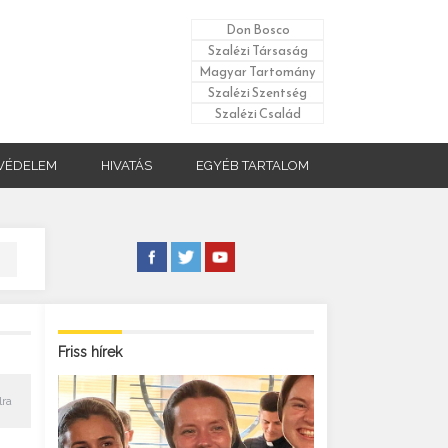
Don Bosco
Szalézi Társaság
Magyar Tartomány
Szalézi Szentség
Szalézi Család
VÉDELEM
HIVATÁS
EGYÉB TARTALOM
Friss hírek
lra