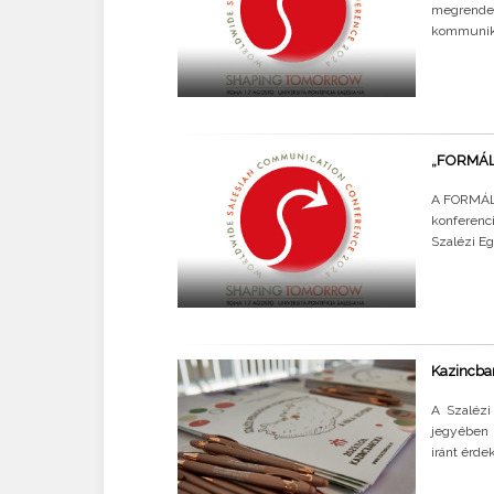
megrende
kommuniká
„FORMÁLN
A FORMÁLN
konferenci
Szalézi Eg
Kazincbar
A Szalézi
jegyében 
iránt érde