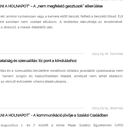
I A HOLNAPOT" – A „nem megfelelő gesztusok” elkerülése
éd, amikor nyilvánosan vagy a kamera előtt beszél, felfedi a beszélő titkait. Ezt
tést azonban nem szabad eltúlozni. A testtartás elárulhatja az érzelmeket,
a stresszt, a mások ítéletétől való..
2024-03-16, Szombat
atalság és szexualitás: tíz pont a kiinduláshoz
vitás és a szexualitás területére vonatkozó oktatási javaslatok újraolvasása nem
, hanem sürgős és halaszthatatlan feladat, amelyet nem lehet elodázni,
l az elmúlt évtizedek viharos átalakulásaira,..
2024-03-03, Vasárnap
I A HOLNAPOT” - A kommunikáció jövője a Szalézi Családban
augusztus 1. és 7. között a római Pápai Szalézi Egyetemen (UPS)