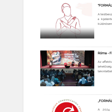
"FORMÁLN
A testbesz
a kijelen
különösen 
Róma - Fi
Az affekti
lehetőség
tekintette
„FORMÁLN
A 2024. 