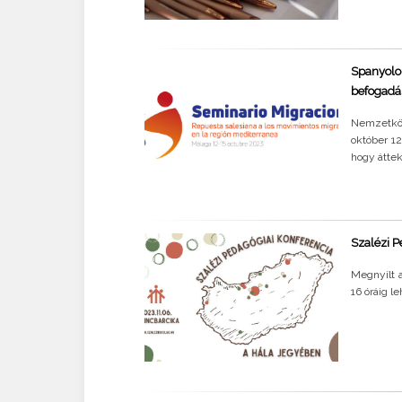
Spanyolo
befogadá
Nemzetköz
október 1
hogy áttek
Szalézi P
Megnyílt a
16 óráig l