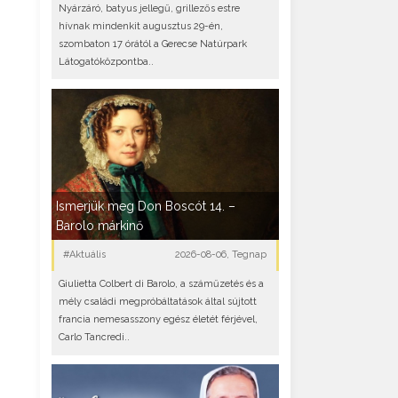
Nyárzáró, batyus jellegű, grillezős estre
hívnak mindenkit augusztus 29-én,
szombaton 17 órától a Gerecse Natúrpark
Látogatóközpontba..
Ismerjük meg Don Boscót 14. –
Barolo márkinő
#Aktuális
2026-08-06, Tegnap
Giulietta Colbert di Barolo, a száműzetés és a
mély családi megpróbáltatások által sújtott
francia nemesasszony egész életét férjével,
Carlo Tancredi..