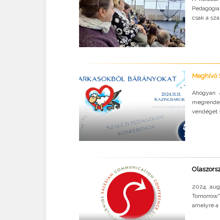
Pedagógia
csak a sza
Meghívó S
Ahogyan 
megrendez
vendéget s
Olaszorsz
2024. aug
Tomorrow"
amelyre a 