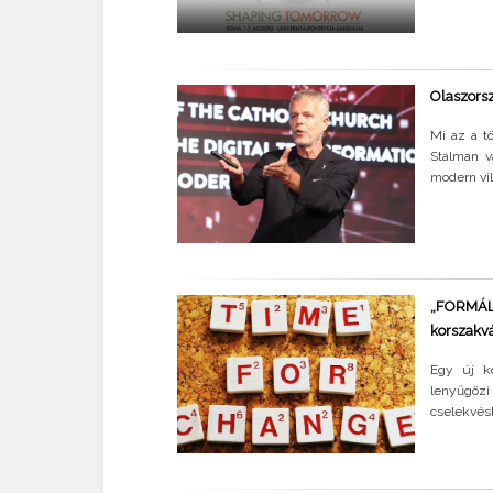
Olaszorsz
Mi az a tö
Stalman v
modern vil
„FORMÁLN
korszakv
Egy új ko
lenyűgözi
cselekvésb