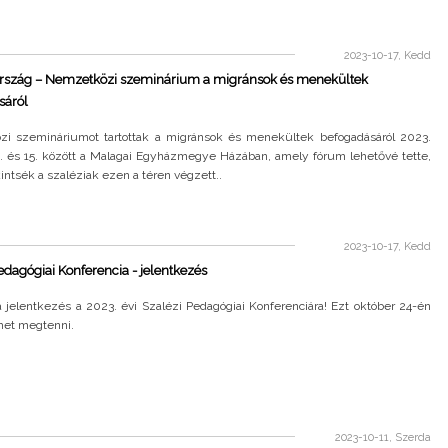
2023-10-17, Kedd
rszág – Nemzetközi szeminárium a migránsok és menekültek
sáról
i szemináriumot tartottak a migránsok és menekültek befogadásáról 2023.
2. és 15. között a Malagai Egyházmegye Házában, amely fórum lehetővé tette,
intsék a szaléziak ezen a téren végzett..
2023-10-17, Kedd
edagógiai Konferencia - jelentkezés
 jelentkezés a 2023. évi Szalézi Pedagógiai Konferenciára! Ezt október 24-én
ehet megtenni.
2023-10-11, Szerda