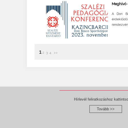
Meghívó -
A Don Bo
érdeklődő
rendezvén
1
2
3
4
>>
Hírlevél feliratkozáshoz kattintso
Tovább >>