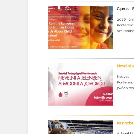
Ciprus – 
2026. júni
Konferenc
szakembere
Nevelni a
Kedves K
Konferenc
jövőépítés
Kazincbar
A korábbi