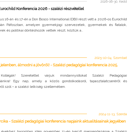
2026-06-30, Kedd
Eurochild Konferencia 2026 - szalézi részvétellel
us 16-án és 17-én a Don Bosco International (DBI) részt vett a 2026-os Eurochild
ián Páfoszban, amelyen gyermekjogi szervezetek, gyermekek és fiatalok,
k és politikai döntéshozók vettek részt, köztük a..
2025-10-04, Szombat
 jelenben, álmodni a jövőről! - Szalézi pedagógiai konferencia 2025.
ollégák! Szeretettel várjuk mindannyiótokat Szalézi Pedagógiai
iánkra! Egy nap, amely a közös gondolkodásról, tapasztalatcseréről és
ről szól – a szalézi lelkiség szellemében.
2024-11-13, Szerda
cika - Szalézi pedagógiai konferencia napjaink aktualitásainak jegyében
 évekhez hasonlóan idén november 11-én került megrendezésre a Szalézi