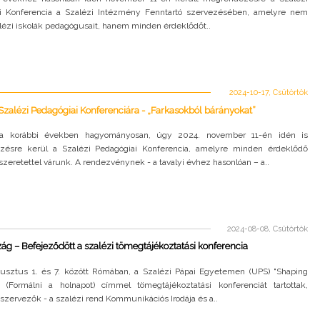
i Konferencia a Szalézi Intézmény Fenntartó szervezésében, amelyre nem
lézi iskolák pedagógusait, hanem minden érdeklődőt..
2024-10-17, Csütörtök
zalézi Pedagógiai Konferenciára - „Farkasokból bárányokat”
a korábbi években hagyományosan, úgy 2024. november 11-én idén is
ésre kerül a Szalézi Pedagógiai Konferencia, amelyre minden érdeklődő
zeretettel várunk. A rendezvénynek - a tavalyi évhez hasonlóan – a..
2024-08-08, Csütörtök
ág – Befejeződött a szalézi tömegtájékoztatási konferencia
usztus 1. és 7. között Rómában, a Szalézi Pápai Egyetemen (UPS) "Shaping
 (Formálni a holnapot) címmel tömegtájékoztatási konferenciát tartottak,
szervezők - a szalézi rend Kommunikációs Irodája és a..