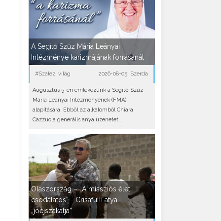
A Segítő Szűz Mária Leányai
Intézménye karizmájának forrásánál
#Szalézi világ
2026-08-05, Szerda
Augusztus 5-én emlékezünk a Segítő Szűz
Mária Leányai Intézményének (FMA)
alapítására. Ebből az alkalomból Chiara
Cazzuola generális anya üzenetet..
Olaszország – „A missziós élet
csodálatos” - Crisafulli atya
„jóéjszakátja”