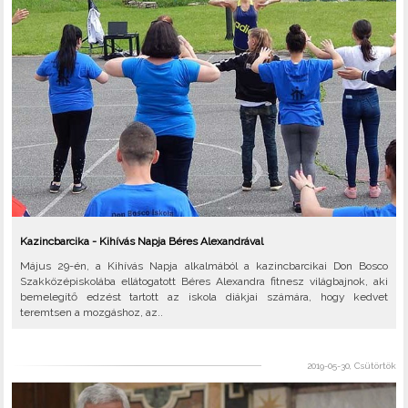
Kazincbarcika - Kihívás Napja Béres Alexandrával
Május 29-én, a Kihívás Napja alkalmából a kazincbarcikai Don Bosco
Szakközépiskolába ellátogatott Béres Alexandra fitnesz világbajnok, aki
bemelegítő edzést tartott az iskola diákjai számára, hogy kedvet
teremtsen a mozgáshoz, az..
2019-05-30, Csütörtök