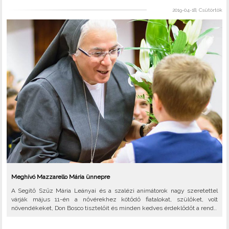
2019-04-18, Csütörtök
Meghívó Mazzarello Mária ünnepre
A Segítő Szűz Mária Leányai és a szalézi animátorok nagy szeretettel
várják május 11-én a nővérekhez kötődő fiatalokat, szülőket, volt
növendékeket, Don Bosco tisztelőit és minden kedves érdeklődőt a rend..