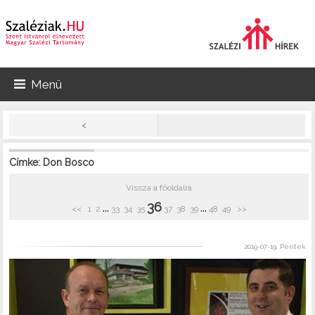
Menü
<
Címke: Don Bosco
Vissza a főoldalra
36
...
...
<<
1
2
33
34
35
37
38
39
48
49
>>
2019-07-19, Péntek