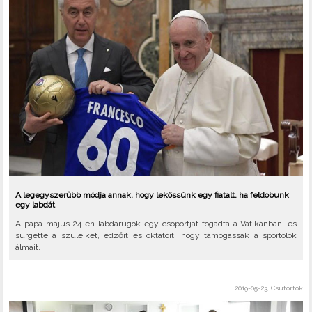
A legegyszerűbb módja annak, hogy lekössünk egy fiatalt, ha feldobunk
egy labdát
A pápa május 24-én labdarúgók egy csoportját fogadta a Vatikánban, és
sürgette a szüleiket, edzőit és oktatóit, hogy támogassák a sportolók
álmait.
2019-05-23, Csütörtök