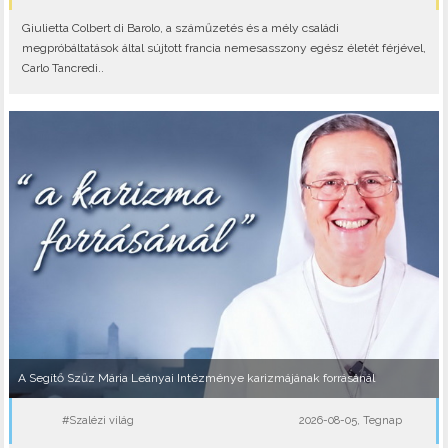
Giulietta Colbert di Barolo, a száműzetés és a mély családi
megpróbáltatások által sújtott francia nemesasszony egész életét férjével,
Carlo Tancredi..
A Segítő Szűz Mária Leányai Intézménye karizmájának forrásánál
#Szalézi világ
2026-08-05, Tegnap