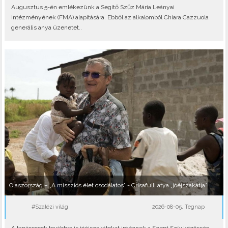
Augusztus 5-én emlékezünk a Segítő Szűz Mária Leányai
Intézményének (FMA) alapítására. Ebből az alkalomból Chiara Cazzuola
generális anya üzenetet..
Olaszország – „A missziós élet csodálatos” - Crisafulli atya „jóéjszakátja”
#Szalézi világ
2026-08-05, Tegnap