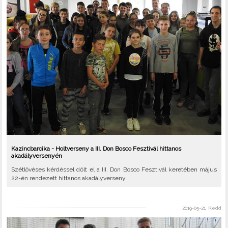
Kazincbarcika - Holtverseny a III. Don Bosco Fesztivál hittanos
akadályversenyén
Szétlövéses kérdéssel dőlt el a III. Don Bosco Fesztivál keretében május
22-én rendezett hittanos akadályverseny.
2019-05-21, Kedd