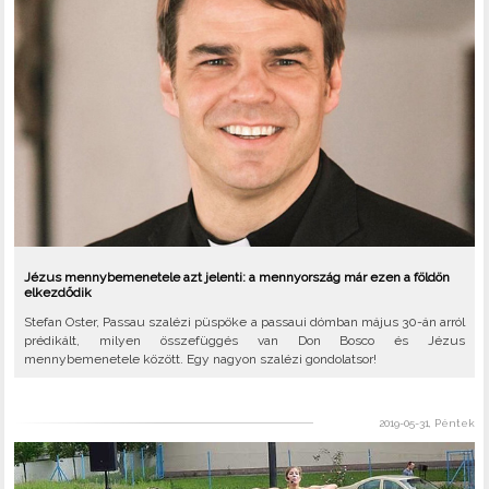
Jézus mennybemenetele azt jelenti: a mennyország már ezen a földön
elkezdődik
Stefan Oster, Passau szalézi püspöke a passaui dómban május 30-án arról
prédikált, milyen összefüggés van Don Bosco és Jézus
mennybemenetele között. Egy nagyon szalézi gondolatsor!
2019-05-31, Péntek