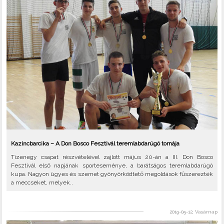
Kazincbarcika – A Don Bosco Fesztivál teremlabdarúgó tornája
Tizenegy csapat részvételével zajlott május 20-án a III. Don Bosco
Fesztivál első napjának sporteseménye, a barátságos teremlabdarúgó
kupa. Nagyon ügyes és szemet gyönyörködtető megoldások fűszerezték
a meccseket, melyek..
2019-05-12, Vasárnap