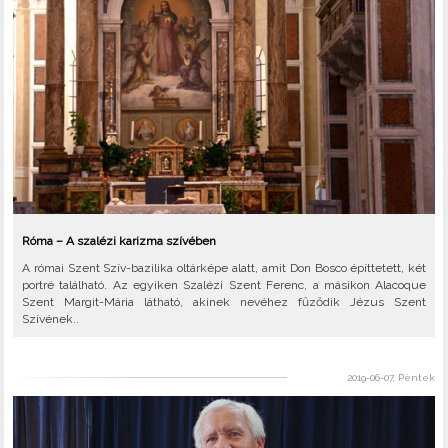
Róma – A szalézi karizma szívében
A római Szent Szív-bazilika oltárképe alatt, amit Don Bosco építtetett, két
portré található. Az egyiken Szalézi Szent Ferenc, a másikon Alacoque
Szent Margit-Mária látható, akinek nevéhez fűződik Jézus Szent
Szívének..
2019-06-07, Péntek