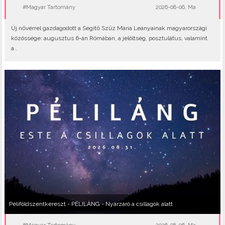
#Magyar Tartomány
2026-08-06, Ma
Új nővérrel gazdagodott a Segítő Szűz Mária Leányainak magyarországi
közössége: augusztus 6-án Rómában, a jelöltség, posztulátus, valamint
a..
Péliföldszentkereszt - PÉLILÁNG - Nyárzáró a csillagok alatt