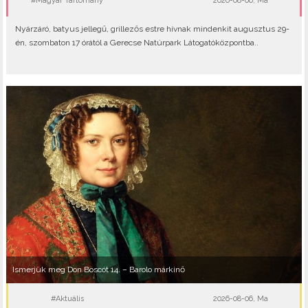
#Magyar Tartomány
2026-08-06, Ma
Nyárzáró, batyus jellegű, grillezős estre hívnak mindenkit augusztus 29-
én, szombaton 17 órától a Gerecse Natúrpark Látogatóközpontba..
Ismerjük meg Don Boscót 14. – Barolo márkinő
#Aktuális
2026-08-06, Ma