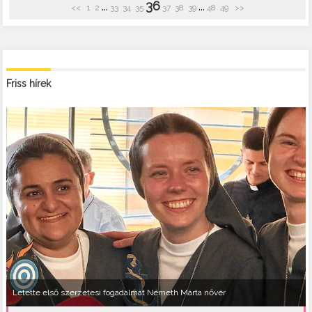
36
...
...
<<
1
2
33
34
35
37
38
39
48
49
>>
Friss hírek
Letette első szerzetesi fogadalmát Németh Márta nővér