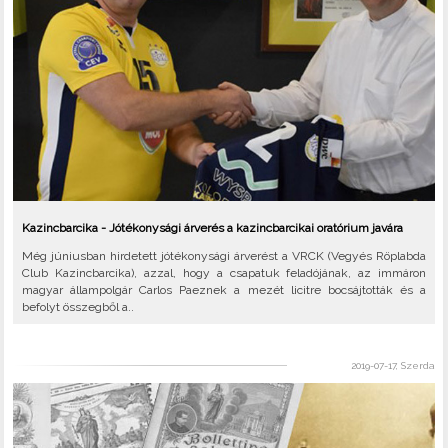
Kazincbarcika - Jótékonysági árverés a kazincbarcikai oratórium javára
Még júniusban hirdetett jótékonysági árverést a VRCK (Vegyés Röplabda
Club Kazincbarcika), azzal, hogy a csapatuk feladójának, az immáron
magyar állampolgár Carlos Paeznek a mezét licitre bocsájtották és a
befolyt összegből a..
2019-07-17, Szerda