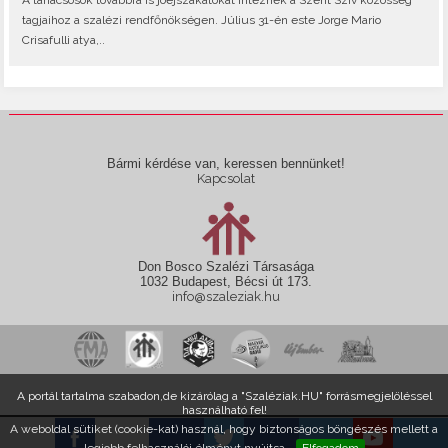
A tanácsosok továbbra is jóéjszakátokat intéznek a Szent Szív közösség
tagjaihoz a szalézi rendfőnökségen. Július 31-én este Jorge Mario
Crisafulli atya,..
Bármi kérdése van, keressen bennünket!
Kapcsolat
Don Bosco Szalézi Társasága
1032 Budapest, Bécsi út 173.
info@szaleziak.hu
A portál tartalma szabadon,de kizárólag a "Szaléziak.HU" forrásmegjelöléssel
használható fel!
A weboldal sütiket (cookie-kat) használ, hogy biztonságos böngészés mellett a
legjobb felhasználói élményt nyújtsa.
Elfogadom