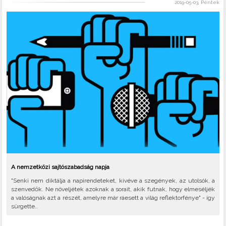
2019-05-03, Péntek
A nemzetközi sajtószabadság napja
"Senki nem diktálja a napirendeteket, kivéve a szegények, az utolsók, a
szenvedők. Ne növeljétek azoknak a sorait, akik futnak, hogy elmeséljék
a valóságnak azt a részét, amelyre már ráesett a világ reflektorfénye" - így
sürgette..