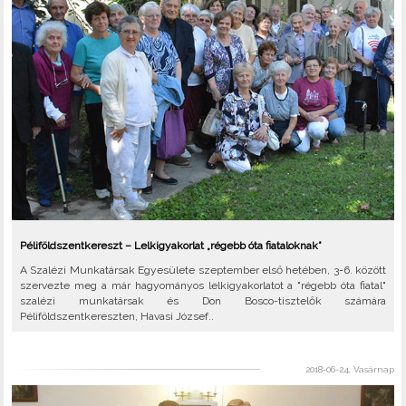
Péliföldszentkereszt – Lelkigyakorlat „régebb óta fiataloknak”
A Szalézi Munkatársak Egyesülete szeptember első hetében, 3-6. között
szervezte meg a már hagyományos lelkigyakorlatot a "régebb óta fiatal"
szalézi munkatársak és Don Bosco-tisztelők számára
Péliföldszentkereszten, Havasi József..
2018-06-24, Vasárnap