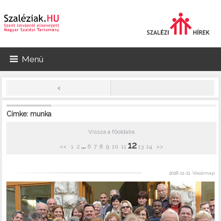
Menü
<
Címke: munka
Vissza a főoldalra
12
...
<<
1
2
6
7
8
9
10
11
13
14
>>
2018-11-11, Vasárnap