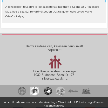
A tanácsosok továbbra is jóéjszakátokat intéznek a Szent Szív közösség
tagjaihoz a szalézi rendfőnökségen. Július 31-én este Jorge Mario
Crisafulli atya,..
Bármi kérdése van, keressen bennünket!
Kapcsolat
Don Bosco Szalézi Társasága
1032 Budapest, Bécsi út 173.
info@szaleziak.hu
A portál tartalma szabadon,de kizárólag a "Szaléziak.HU" forrásmegjelöléssel
használható fel!