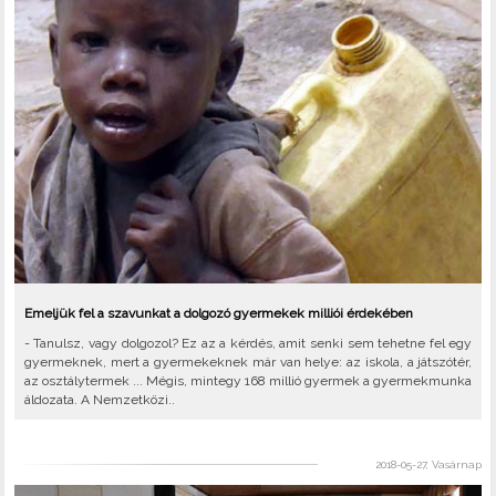
Emeljük fel a szavunkat a dolgozó gyermekek milliói érdekében
- Tanulsz, vagy dolgozol? Ez az a kérdés, amit senki sem tehetne fel egy
gyermeknek, mert a gyermekeknek már van helye: az iskola, a játszótér,
az osztálytermek ... Mégis, mintegy 168 millió gyermek a gyermekmunka
áldozata. A Nemzetközi..
2018-05-27, Vasárnap