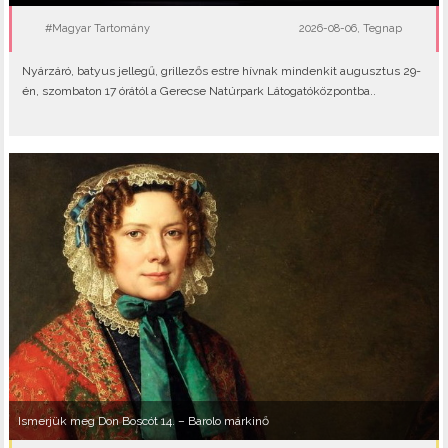
#Magyar Tartomány
2026-08-06, Tegnap
Nyárzáró, batyus jellegű, grillezős estre hívnak mindenkit augusztus 29-
én, szombaton 17 órától a Gerecse Natúrpark Látogatóközpontba..
Ismerjük meg Don Boscót 14. – Barolo márkinő