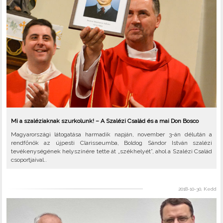
Mi a szaléziaknak szurkolunk! – A Szalézi Család és a mai Don Bosco
Magyarországi látogatása harmadik napján, november 3-án délután a
rendfőnök az újpesti Clarisseumba, Boldog Sándor István szalézi
tevékenységének helyszínére tette át „székhelyét”, ahol a Szalézi Család
csoportjaival..
2018-10-30, Kedd