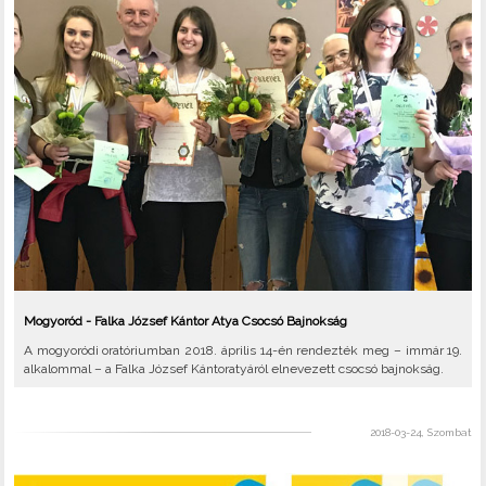
Mogyoród - Falka József Kántor Atya Csocsó Bajnokság
A mogyoródi oratóriumban 2018. április 14-én rendezték meg – immár 19.
alkalommal – a Falka József Kántoratyáról elnevezett csocsó bajnokság.
2018-03-24, Szombat