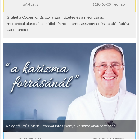
#Aktuális
2026-08-06, Tegnap
Giulietta Colbert di Barolo, a száműzetés és a mély családi
megpróbáltatások által sújtott francia nemesasszony egész életét férjével,
Carlo Tancredi..
A Segítő Szűz Mária Leányai Intézménye karizmájának forrásánál