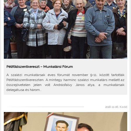
Péliföldszentkereszt – Munkatársi Fórum
A szalézi munkatársak éves fórumát november 9-11. között tartották
Péliföldszentkereszten. A mintegy harminc szalézi munkatárs mellett az
összejövetelen jelen volt Andrásfalvy János atya, a munkatársak
delegátusa és három..
2018-11-06, Kedd