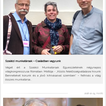
Szalézi munkatársak – Családban vagyunk
Véget ért a Szalézi Munkatársak Egyesületének négynapos
világkongresszusa Rómában. Mottója - „Közös felelősségvállalásra hívunk
Benneteket korunk és a jövő kihívásaival szemben” – felhívás a világ
összes munkatársa..
2018-10-29, Hétfő