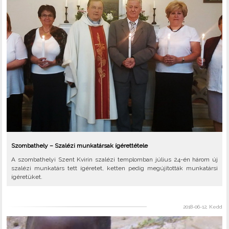
Szombathely – Szalézi munkatársak ígérettétele
A szombathelyi Szent Kvirin szalézi templomban július 24-én három új
szalézi munkatárs tett ígéretet, ketten pedig megújították munkatársi
ígéretüket.
2018-06-12, Kedd