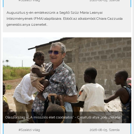
#Szalézi világ
2026-08-05, Szerda
Augusztus 5-én emlékezünk a Segítő Szűz Mária Leányai
Intézményének (FMA) alapítására. Ebből az alkalomból Chiara Cazzuola
generális anya üzenetet..
Olaszország – „A missziós élet csodálatos” - Crisafulli atya „jóéjszakátja”
#Szalézi világ
2026-08-05, Szerda