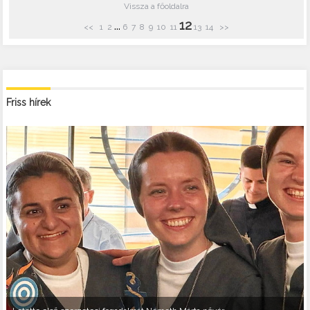
Vissza a főoldalra
12
...
<<
1
2
6
7
8
9
10
11
13
14
>>
Friss hírek