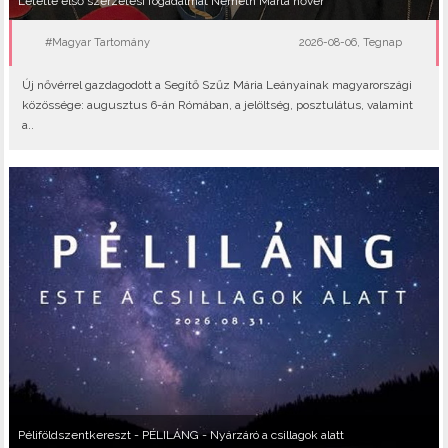
Letette első szerzetesi fogadalmát Németh Márta nővér
#Magyar Tartomány
2026-08-06, Tegnap
Új nővérrel gazdagodott a Segítő Szűz Mária Leányainak magyarországi
közössége: augusztus 6-án Rómában, a jelöltség, posztulátus, valamint
a..
Péliföldszentkereszt - PÉLILÁNG - Nyárzáró a csillagok alatt