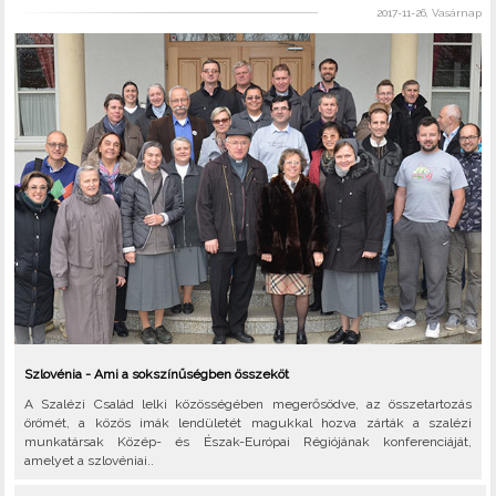
2017-11-26, Vasárnap
Szlovénia - Ami a sokszínűségben összeköt
A Szalézi Család lelki közösségében megerősödve, az összetartozás
örömét, a közös imák lendületét magukkal hozva zárták a szalézi
munkatársak Közép- és Észak-Európai Régiójának konferenciáját,
amelyet a szlovéniai..