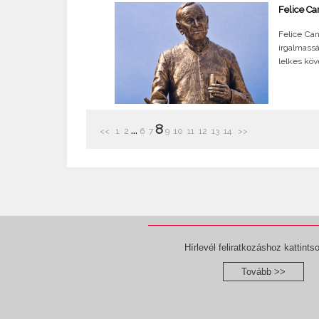
Felice Ca
Felice Ca
irgalmass
lelkes köv
8
...
<<
1
2
6
7
9
10
11
12
13
14
>>
Hírlevél feliratkozáshoz kattintso
Tovább >>