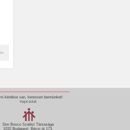
lra
mi kérdése van, keressen bennünket!
Kapcsolat
Don Bosco Szalézi Társasága
1032 Budapest, Bécsi út 173.