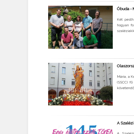
Óbuda - M
Két pesth
hogyan fo
szaléziakk
Olaszorsz
Mária, a 
(SSCC) fő
követendő 
A Szalézi
A Szalézi