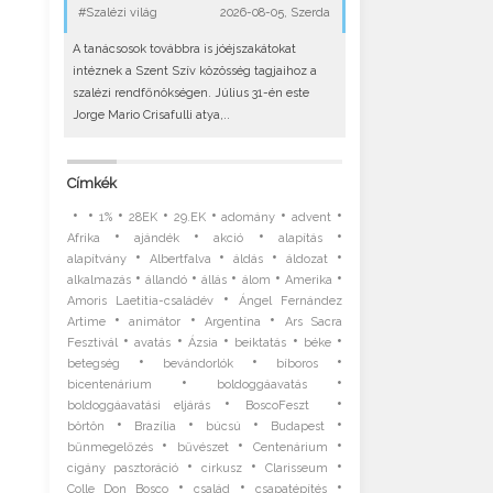
#Szalézi világ
2026-08-05, Szerda
A tanácsosok továbbra is jóéjszakátokat
intéznek a Szent Szív közösség tagjaihoz a
szalézi rendfőnökségen. Július 31-én este
Jorge Mario Crisafulli atya,..
Címkék
•
•
•
•
•
•
•
1%
28EK
29.EK
adomány
advent
•
•
•
•
Afrika
ajándék
akció
alapítás
•
•
•
•
alapítvány
Albertfalva
áldás
áldozat
•
•
•
•
•
alkalmazás
állandó
állás
álom
Amerika
•
Amoris Laetitia-családév
Ángel Fernández
•
•
•
Artime
animátor
Argentína
Ars Sacra
•
•
•
•
•
Fesztivál
avatás
Ázsia
beiktatás
béke
•
•
•
betegség
bevándorlók
bíboros
•
•
bicentenárium
boldoggáavatás
•
•
boldoggáavatási eljárás
BoscoFeszt
•
•
•
•
börtön
Brazília
búcsú
Budapest
•
•
•
bűnmegelőzés
bűvészet
Centenárium
•
•
•
cigány pasztoráció
cirkusz
Clarisseum
•
•
•
Colle Don Bosco
család
csapatépítés