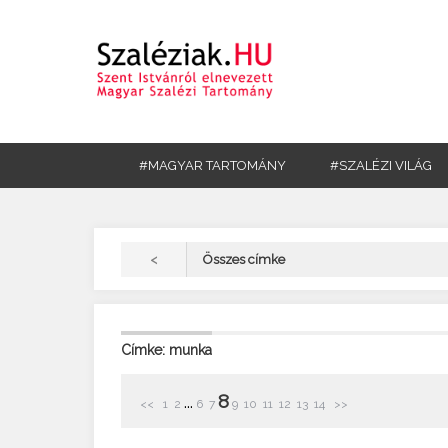
#MAGYAR TARTOMÁNY
#SZALÉZI VILÁG
<
Összes címke
Címke: munka
8
...
<<
1
2
6
7
9
10
11
12
13
14
>>