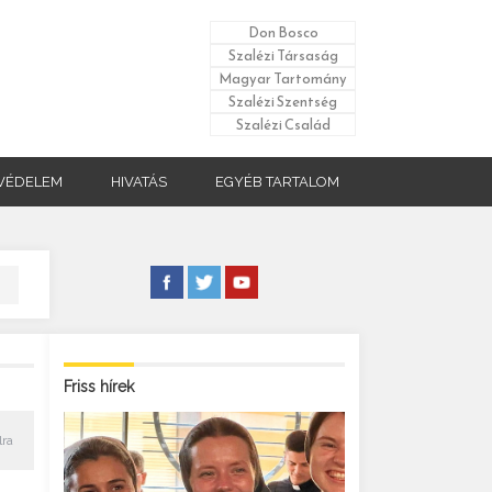
Don Bosco
Szalézi Társaság
Magyar Tartomány
Szalézi Szentség
Szalézi Család
VÉDELEM
HIVATÁS
EGYÉB TARTALOM
Friss hírek
lra