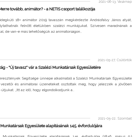
2021-06-13, Vasárnap
erre tovább, animátor? - a NETIS csoport találkozója
idegkúti 18+ animátor 2019 tavaszán megkérdezte Andrásfalvy János atyát,
lytathatnák felnőtt életükben szalézi munkájukat. Szívesen maradnának a
al, de van-e más lehetőségük az animátorságon..
2021-05-27, Csütörtök
ág - "Új tavasz" vár a Szalézi Munkatársak Egyesületére
Keresztények Segítsége ünnepe alkalmából a Szalézi Munkatársak Egyesülete
 vezetői és animátorai üzeneteket osztottak meg, hogy jelezzék a jövőben
útjukat. „Itt az idő, hogy elgondolkodjunk a..
2021-05-22, Szombat
 Munkatársak Egyesülete alapításának 145. évfordulójára
 Munkatársak Egyesülete alapításának 145. évfordulója (1846. május 9.)