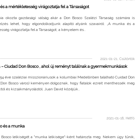
s a mértékletesség virágoztatja fel a Társaságot
a okozta gazdasági válság akár a Don Bosco Szalézi Társaság számára is
jelzés lehet, hogy elgondolkodjunk alapító atyánk szavairól: „A munka és a
sség virágoztatja fel a Társaságot; a kényelem és..
2021-01-21, Csütörtök
 – Ciudad Don Bosco , ahol új reményt találnak a gyermekmunkások
54 éve szaléziai misszionáriusok a kolumbiai Medellínben található Cuidad Don
(Don Bosco város) keményen dolgoznak, hogy fiatalok ezreit menthessék meg
tól és kizsákmányolástól. Juan David közéjük..
2021-01-18, Hétfő
o és a munka
n Bosco lelkiségét a "munka lelkisége"-ként határozta meg. Nekem úgy tűnik,