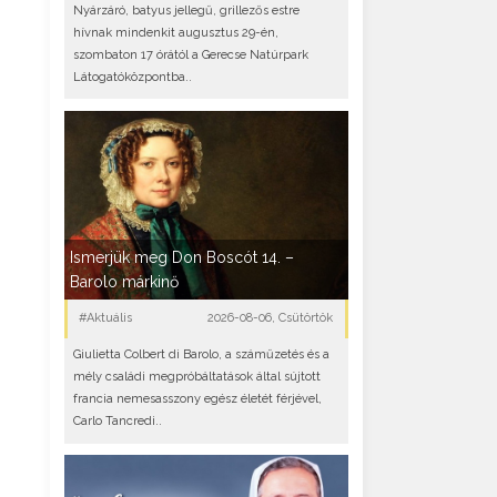
Nyárzáró, batyus jellegű, grillezős estre
hívnak mindenkit augusztus 29-én,
szombaton 17 órától a Gerecse Natúrpark
Látogatóközpontba..
Ismerjük meg Don Boscót 14. –
Barolo márkinő
#Aktuális
2026-08-06, Csütörtök
Giulietta Colbert di Barolo, a száműzetés és a
mély családi megpróbáltatások által sújtott
francia nemesasszony egész életét férjével,
Carlo Tancredi..