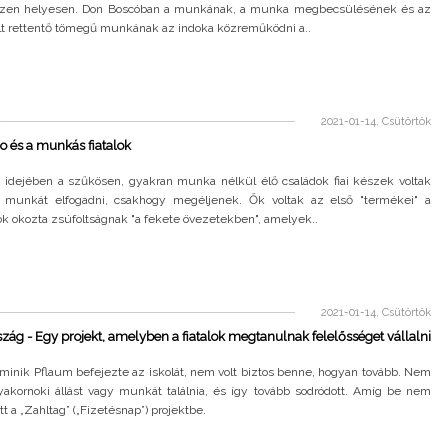
zen helyesen. Don Boscóban a munkának, a munka megbecsülésének és az
lalt rettentő tömegű munkának az indoka közreműködni a..
2021-01-14, Csütörtök
 és a munkás fiatalok
 idejében a szűkösen, gyakran munka nélkül élő családok fiai készek voltak
 munkát elfogadni, csakhogy megéljenek. Ők voltak az első "termékei" a
k okozta zsúfoltságnak "a fekete övezetekben", amelyek..
2021-01-14, Csütörtök
ág - Egy projekt, amelyben a fiatalok megtanulnak felelősséget vállalni
minik Pflaum befejezte az iskolát, nem volt biztos benne, hogyan tovább. Nem
gyakornoki állást vagy munkát találnia, és így tovább sodródott. Amíg be nem
tt a „Zahltag” („Fizetésnap”) projektbe.