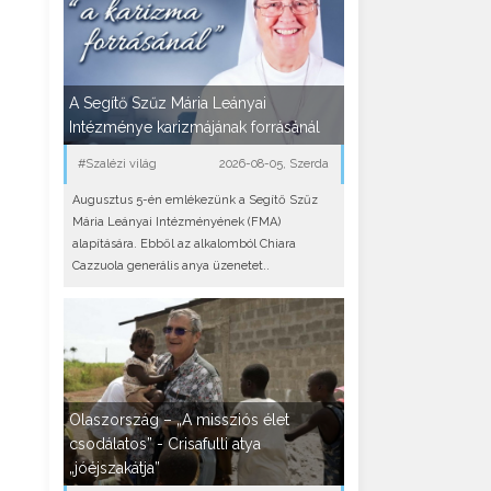
A Segítő Szűz Mária Leányai
Intézménye karizmájának forrásánál
#Szalézi világ
2026-08-05, Szerda
Augusztus 5-én emlékezünk a Segítő Szűz
Mária Leányai Intézményének (FMA)
alapítására. Ebből az alkalomból Chiara
Cazzuola generális anya üzenetet..
Olaszország – „A missziós élet
csodálatos” - Crisafulli atya
„jóéjszakátja”