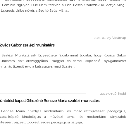
l Dominic Nguyen Duc Nam testvér, a Don Bosco Szaléziak küldöttje világ-
 Lucrecia Uribe nővér, a Segítő Szűz Mária..
2021-04-25, Vasárnap
Kovács Gábor szalézi munkatárs
Szalézi Munkatársak Egyesülete fájdalommal tudatja, hogy Kovács Gábor
unkatárs, volt országgyűlési, megyei és városi képviselő, nyugalmazott
 tanár, tizenöt évig a balassagyarmati Szalézi..
2021-03-16, Kedd
tüntetést kapott Giliczéné Bencze Mária szalézi munkatárs
é Bencze Mária nívódíjas moderntánc- és mozdulatművészet pedagógus,
ustest-képző kinetológus a művészi torna- és moderntánc irányzatok
téséért végzett több évtizedes pedagógusi pályája,..