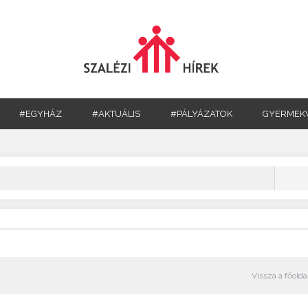
#EGYHÁZ
#AKTUÁLIS
#PÁLYÁZATOK
GYERMEK
Vissza a főolda