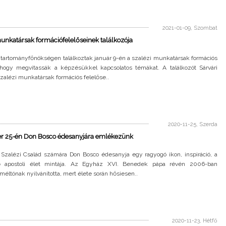
2021-01-09, Szombat
unkatársak formációfelelőseinek találkozója
 tartományfőnökségen találkoztak január 9-én a szalézi munkatársak formációs
, hogy megvitassák a képzésükkel kapcsolatos témákat. A találkozót Sárvári
szalézi munkatársak formációs felelőse..
2020-11-25, Szerda
 25-én Don Bosco édesanyjára emlékezünk
Szalézi Család számára Don Bosco édesanyja egy ragyogó ikon, inspiráció, a
ő apostoli élet mintája. Az Egyház XVI. Benedek pápa révén 2006-ban
eméltónak nyilvánította, mert élete során hősiesen..
2020-11-23, Hétfő