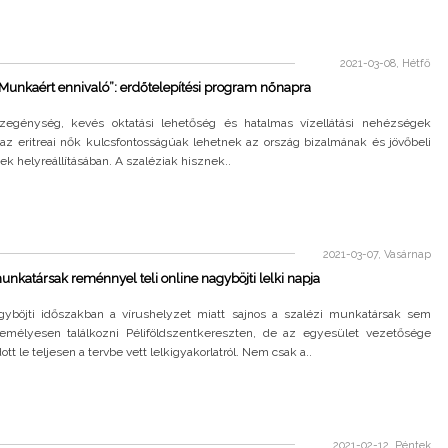
2021-03-08, Hétfő
 „Munkaért ennivaló”: erdőtelepítési program nőnapra
egénység, kevés oktatási lehetőség és hatalmas vízellátási nehézségek
az eritreai nők kulcsfontosságúak lehetnek az ország bizalmának és jövőbeli
 helyreállításában. A szaléziak hisznek..
2021-03-07, Vasárnap
unkatársak reménnyel teli online nagyböjti lelki napja
gyböjti időszakban a vírushelyzet miatt sajnos a szalézi munkatársak sem
emélyesen találkozni Péliföldszentkereszten, de az egyesület vezetősége
t le teljesen a tervbe vett lelkigyakorlatról. Nem csak a..
2021-02-12, Péntek