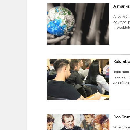
A munka é
A pandémi
egyfajta 
mértéklete
Kolumbia
Több mint 
Boscóban 
az erőszak
Don Bosc
Valaki Do