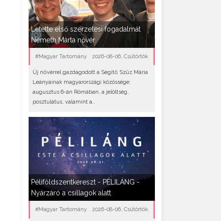
Letette első szerzetesi fogadalmát
Németh Márta nővér
#Magyar Tartomány
2026-08-06, Csütörtök
Új nővérrel gazdagodott a Segítő Szűz Mária
Leányainak magyarországi közössége:
augusztus 6-án Rómában, a jelöltség,
posztulátus, valamint a..
Péliföldszentkereszt - PÉLILÁNG -
Nyárzáró a csillagok alatt
#Magyar Tartomány
2026-08-06, Csütörtök