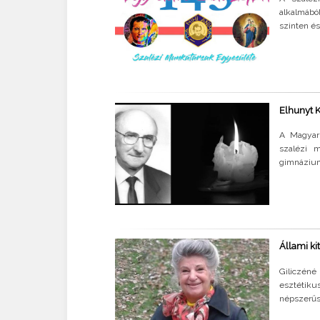
alkalmábó
szinten és
Elhunyt 
A Magyar 
szalézi m
gimnáziumi
Állami ki
Giliczén
esztétik
népszerűsí