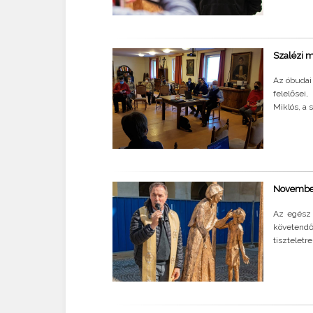
Szalézi m
Az óbudai
felelősei
Miklós, a 
November
Az egész 
követend
tiszteletr