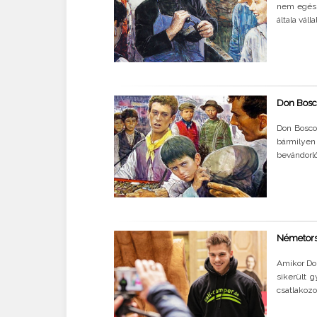
nem egés
általa vál
Don Bosco
Don Bosco
bármilyen
bevándorló
Németorsz
Amikor Do
sikerült 
csatlakozo