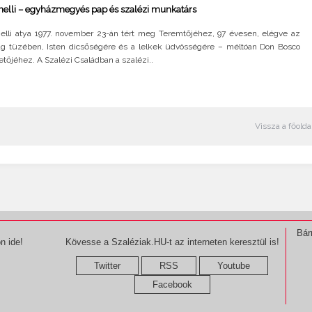
nelli – egyházmegyés pap és szalézi munkatárs
nelli atya 1977. november 23-án tért meg Teremtőjéhez, 97 évesen, elégve az
ág tüzében, Isten dicsőségére és a lelkek üdvösségére – méltóan Don Bosco
etőjéhez. A Szalézi Családban a szalézi..
Vissza a főolda
Bár
n ide!
Kövesse a Szaléziak.HU-t az interneten keresztül is!
Twitter
RSS
Youtube
Facebook