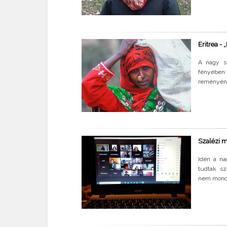
Eritrea -
A nagy sz
fényében 
reményének
Szalézi m
Idén a na
tudtak sz
nem mondot