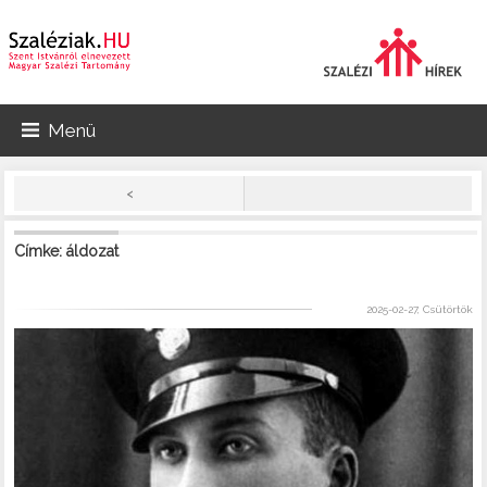
Menü
<
Címke: áldozat
2025-02-27, Csütörtök