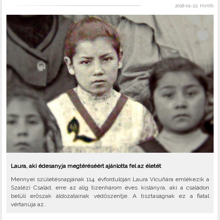
2018-01-22, Hétfő
Laura, aki édesanyja megtéréséért ajánlotta fel az életét
Mennyei születésnapjának 114. évfordulóján Laura Vicuñára emlékezik a
Szalézi Család, erre az alig tizenhárom éves kislányra, aki a családon
belüli erőszak áldozatainak védőszentje. A tisztaságnak ez a fiatal
vértanúja az..