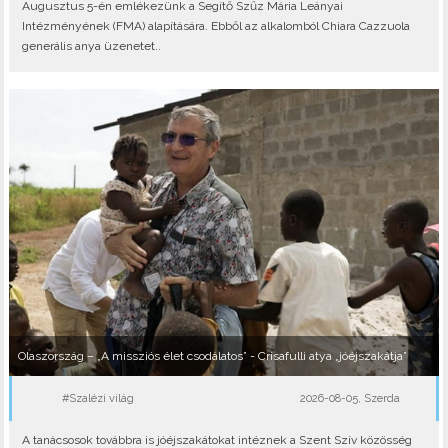
Augusztus 5-én emlékezünk a Segítő Szűz Mária Leányai
Intézményének (FMA) alapítására. Ebből az alkalomból Chiara Cazzuola
generális anya üzenetet..
Olaszország – „A missziós élet csodálatos” - Crisafulli atya „jóéjszakátja”
#Szalézi világ
2026-08-05, Szerda
A tanácsosok továbbra is jóéjszakátokat intéznek a Szent Szív közösség