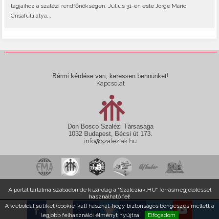
tagjaihoz a szalézi rendfőnökségen. Július 31-én este Jorge Mario
Crisafulli atya,..
Bármi kérdése van, keressen bennünket!
Kapcsolat
Don Bosco Szalézi Társasága
1032 Budapest, Bécsi út 173.
info@szaleziak.hu
A portál tartalma szabadon,de kizárólag a "Szaléziak.HU" forrásmegjelöléssel
használható fel!
A weboldal sütiket (cookie-kat) használ, hogy biztonságos böngészés mellett a
legjobb felhasználói élményt nyújtsa.
Elfogadom