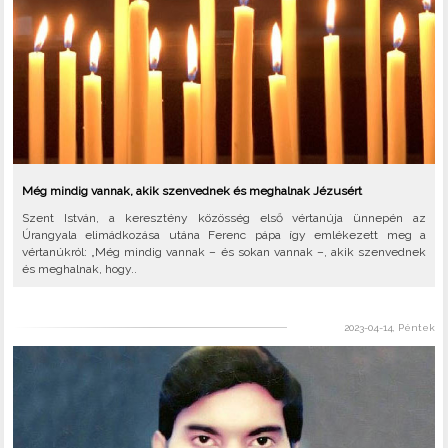
Még mindig vannak, akik szenvednek és meghalnak Jézusért
Szent István, a keresztény közösség első vértanúja ünnepén az
Úrangyala elimádkozása utána Ferenc pápa így emlékezett meg a
vértanúkról: „Még mindig vannak – és sokan vannak –, akik szenvednek
és meghalnak, hogy..
2023-04-14, Péntek