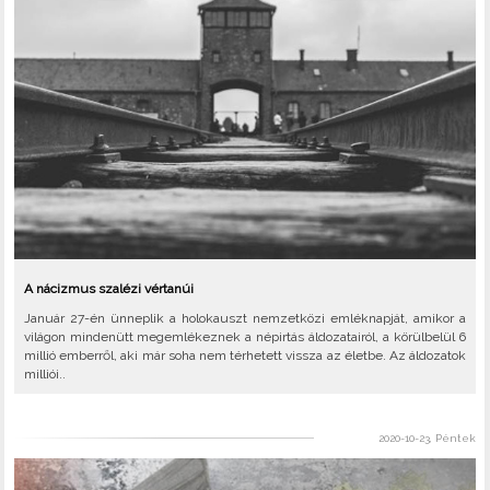
A nácizmus szalézi vértanúi
Január 27-én ünneplik a holokauszt nemzetközi emléknapját, amikor a
világon mindenütt megemlékeznek a népirtás áldozatairól, a körülbelül 6
millió emberről, aki már soha nem térhetett vissza az életbe. Az áldozatok
milliói..
2020-10-23, Péntek