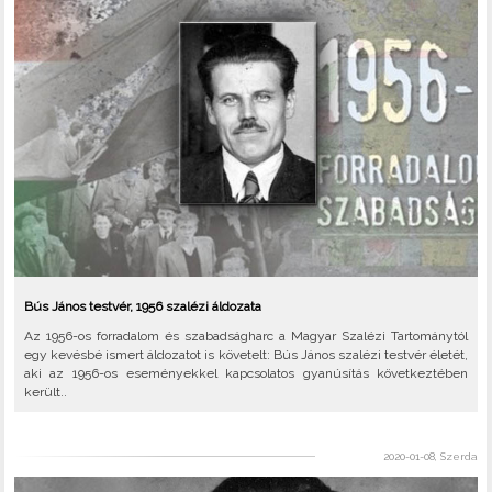
Bús János testvér, 1956 szalézi áldozata
Az 1956-os forradalom és szabadságharc a Magyar Szalézi Tartománytól
egy kevésbé ismert áldozatot is követelt: Bús János szalézi testvér életét,
aki az 1956-os eseményekkel kapcsolatos gyanúsítás következtében
került..
2020-01-08, Szerda