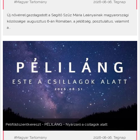
#Magyar Tartomány
2026-08-06, Tegnap
Új nővérrel gazdagodott a Segítő Szűz Mária Leányainak magyarországi
közössége: augusztus 6-án Rómában, a jelöltség, posztulátus, valamint
a..
Péliföldszentkereszt - PÉLILÁNG - Nyárzáró a csillagok alatt
#Magyar Tartomány
2026-08-06, Tegnap