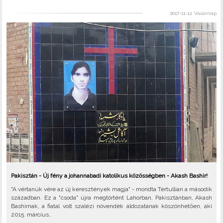
2017-11-12, Vasárnap
Pakisztán - Új fény a johannabadi katolikus közösségben - Akash Bashir!
"A vértanúk vére az új keresztények magja" - mondta Tertullian a második
században. Ez a "csoda" újra megtörtént Lahorban, Pakisztánban, Akash
Bashirnak, a fiatal volt szalézi növendék áldozatának köszönhetően, aki
2015. március..