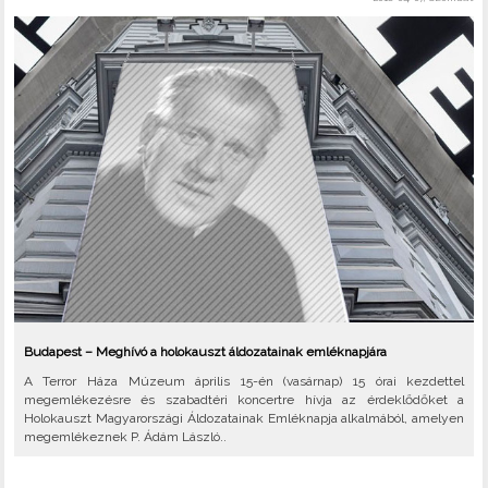
Budapest – Meghívó a holokauszt áldozatainak emléknapjára
A Terror Háza Múzeum április 15-én (vasárnap) 15 órai kezdettel
megemlékezésre és szabadtéri koncertre hívja az érdeklődőket a
Holokauszt Magyarországi Áldozatainak Emléknapja alkalmából, amelyen
megemlékeznek P. Ádám László..