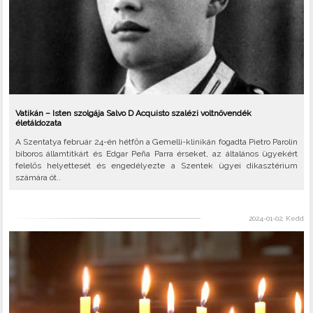
Vatikán – Isten szolgája Salvo D Acquisto szalézi voltnövendék
életáldozata
A Szentatya február 24-én hétfőn a Gemelli-klinikán fogadta Pietro Parolin
bíboros államtitkárt és Edgar Peña Parra érseket, az általános ügyekért
felelős helyettesét és engedélyezte a Szentek ügyei dikasztérium
számára öt..
2024-01-02, Kedd