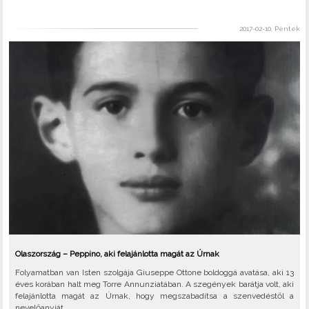
2017-02-10, Péntek
Olaszország – Peppino, aki felajánlotta magát az Úrnak
Folyamatban van Isten szolgája Giuseppe Ottone boldoggá avatása, aki 13
éves korában halt meg Torre Annunziatában. A szegények barátja volt, aki
felajánlotta magát az Úrnak, hogy megszabadítsa a szenvedéstől a
nevelőanyját.