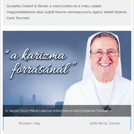
Giulietta Colbert di Barolo, a száműzetés és a mély családi
megpróbáltatások által sújtott francia nemesasszony egész életét férjével,
Carlo Tancredi..
A Segítő Szűz Mária Leányai Intézménye karizmájának forrásánál
#Szalézi világ
2026-08-05, Szerda