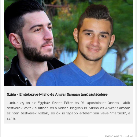
Szíria - Emlékezve Misho és Anwar Samaan tanúságtételére
Június 29-én az Egyház Szent Péter és Pál apostolokat ünnepli, akik
testvérek voltak a hitben és a vértanúságban is. Misho és Anwar Samaan
szintén testvérek voltak, és ők is tágabb értelemben véve "mártírok", a
szíriai..
2018-04-07, Szombat