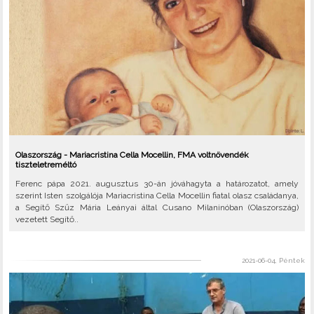
Olaszország - Mariacristina Cella Mocellin, FMA voltnövendék
tiszteletreméltó
Ferenc pápa 2021. augusztus 30-án jóváhagyta a határozatot, amely
szerint Isten szolgálója Mariacristina Cella Mocellin fiatal olasz családanya,
a Segítő Szűz Mária Leányai által Cusano Milaninóban (Olaszország)
vezetett Segítő..
2021-06-04, Péntek