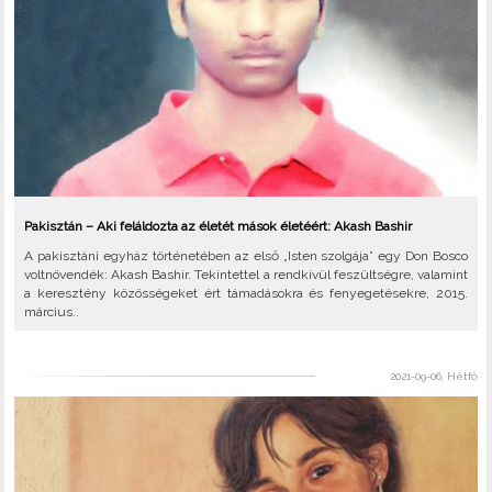
Pakisztán – Aki feláldozta az életét mások életéért: Akash Bashir
A pakisztáni egyház történetében az első „Isten szolgája” egy Don Bosco
voltnövendék: Akash Bashir. Tekintettel a rendkívül feszültségre, valamint
a keresztény közösségeket ért támadásokra és fenyegetésekre, 2015.
március..
2021-09-06, Hétfő