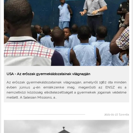
USA - Az erőszak gyermekáldozatainak világnapján
Az erőszak gyermekáldozatainak világnapján, amelyről 1982 óta minden
évben június 4-én emlékzenke meg, megerősíti az ENSZ és a
nemzetközi közösség elkötelezettségét a gyermekek jogainak védelme
mellett. A Salesian Missions, a..
2021-01-27, Szerda