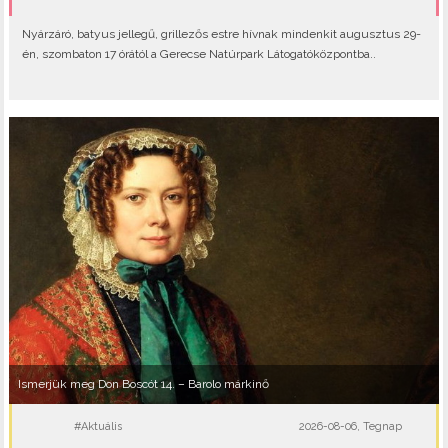
Nyárzáró, batyus jellegű, grillezős estre hívnak mindenkit augusztus 29-
én, szombaton 17 órától a Gerecse Natúrpark Látogatóközpontba..
Ismerjük meg Don Boscót 14. – Barolo márkinő
#Aktuális
2026-08-06, Tegnap