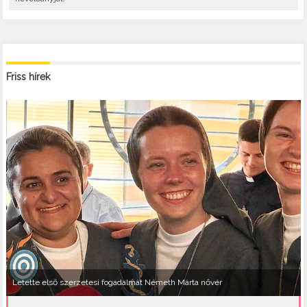
Friss hírek
Letette első szerzetesi fogadalmát Németh Márta nővér