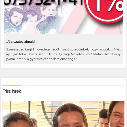
1% a szaléziaknak!
Szeretettel kérjük jövedelemadót fizető jótevőinket, hogy adójuk 1 %-át
ajánlják fel a Bosco Szent János Ifjúsági Nevelési és Oktatási Alapítvány
javára, amely a gyerekeket és fiatalokat segíti!
Friss hírek