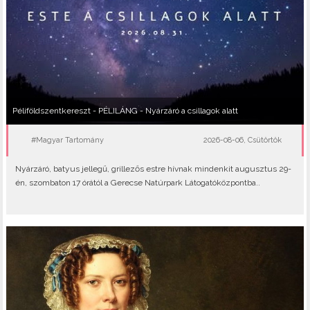
Péliföldszentkereszt - PÉLILÁNG - Nyárzáró a csillagok alatt
#Magyar Tartomány
2026-08-06, Csütörtök
Nyárzáró, batyus jellegű, grillezős estre hívnak mindenkit augusztus 29-
én, szombaton 17 órától a Gerecse Natúrpark Látogatóközpontba..