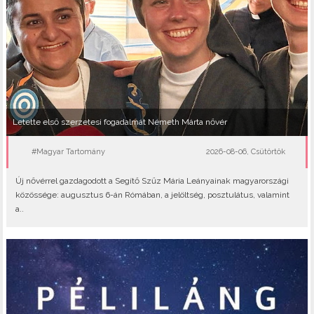
Letette első szerzetesi fogadalmát Németh Márta nővér
#Magyar Tartomány
2026-08-06, Csütörtök
Új nővérrel gazdagodott a Segítő Szűz Mária Leányainak magyarországi
közössége: augusztus 6-án Rómában, a jelöltség, posztulátus, valamint
a..