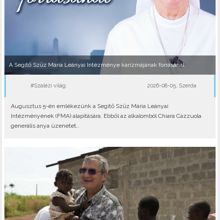
A Segítő Szűz Mária Leányai Intézménye karizmájának forrásánál
#Szalézi világ
2026-08-05, Szerda
Augusztus 5-én emlékezünk a Segítő Szűz Mária Leányai
Intézményének (FMA) alapítására. Ebből az alkalomból Chiara Cazzuola
generális anya üzenetet..