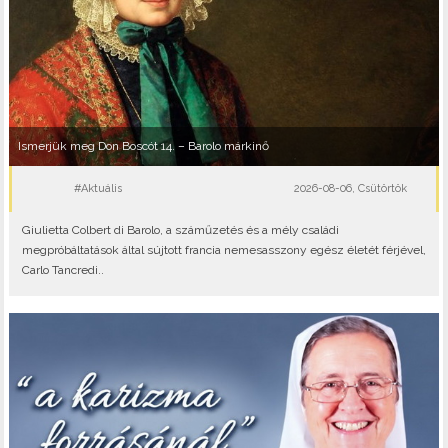
Ismerjük meg Don Boscót 14. – Barolo márkinő
#Aktuális
2026-08-06, Csütörtök
Giulietta Colbert di Barolo, a száműzetés és a mély családi
megpróbáltatások által sújtott francia nemesasszony egész életét férjével,
Carlo Tancredi..