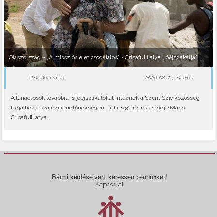
Olaszország – „A missziós élet csodálatos” - Crisafulli atya „jóéjszakátja”
#Szalézi világ
2026-08-05, Szerda
A tanácsosok továbbra is jóéjszakátokat intéznek a Szent Szív közösség
tagjaihoz a szalézi rendfőnökségen. Július 31-én este Jorge Mario
Crisafulli atya,..
Bármi kérdése van, keressen bennünket!
Kapcsolat