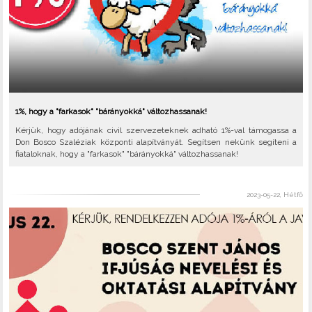
1%, hogy a "farkasok" "bárányokká" változhassanak!
Kérjük, hogy adójának civil szervezeteknek adható 1%-val támogassa a
Don Bosco Szaléziak központi alapítványát. Segítsen nekünk segíteni a
fiataloknak, hogy a "farkasok" "bárányokká" változhassanak!
2023-05-22, Hétfő